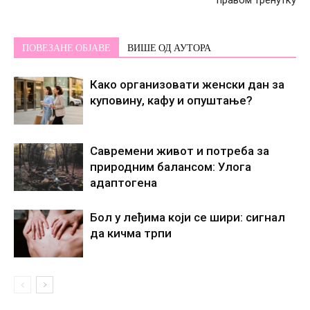
ПОВЕЗАНЕ ОБЈАВЕ
ВИШЕ ОД АУТОРА
Како организовати женски дан за
куповину, кафу и опуштање?
Савремени живот и потреба за
природним балансом: Улога
адаптогена
Бол у леђима који се шири: сигнал
да кичма трпи