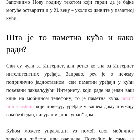
Започнимо Нову годину текстом који тврди да је бајке
могуће остварити и у 21. веку – уколико живите у паметној
кући.
Шта је то паметна кућа и како
ради?
Сви су чули за Интернет, али ретко ко зна за Интернет
интелигентних уређаја. Заправо, реч је о нечему
поприлично једноставном: сви паметни уређаји у кући
повезани захваљујући Интернету, који раде на један ваш
клик на мобилном телефону, то је паметна кућа.
Smart
home sistemi
који повезују уређаје у вашем дому пружају
вам безбедан, сигуран и „послушан“ дом.
Кућом можете управљати уз помоћ свог мобилног
телефона, таблета или рачунара. Потребно је само да