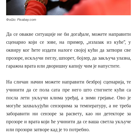
Фото: Pixabay.com
Да се овакве ситуације не би догађале, можете направити
сценарио који се зове, на пример, „излазак из куће“, у
оквиру ког ћете издати налоге својој кући да затвори све
прозоре, искључи пеглу, шпорет, бојлер, да закључа улазна,
гаражна врата или дворишну капију чим је напустите.
На сличан начин можете направити безброј сценарија, те
учинити да се пола сата пре него што стигнете кући са
посла лети укључи клима уређај, а зими грејање. Ово је
могуће захваљујући сензорима за температуру, а не треба
заборавити ни сензоре за расвету, као ни детекторе за
прозоре и врата који ће учинити да се ваша светла укључе
или прозори затворе кад је то потребно.