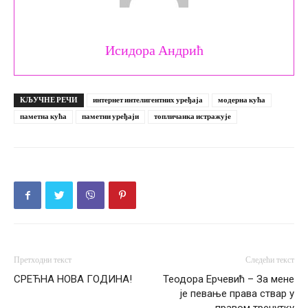
Исидора Андрић
КЉУЧНЕ РЕЧИ
интернет интелигентних уређаја
модерна кућа
паметна кућа
паметни уређаји
топличанка истражује
Претходни текст
Следећи текст
СРЕЋНА НОВА ГОДИНА!
Теодора Ерчевић – За мене
је певање права ствар у
правом тренутку