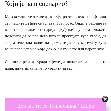
Који је ваш сценарио?
Можда маштате о томе да вас ујутро чека скувана кафа или
се плашите да ћете се успавати за посао. Онда је решење за
вас постављање сценарија „Буђење“, у ком можете
подесити да се пре него што се пробудите кућа угреје, да
аларм телефона звони на време, те да се у кафемату кува
ваша прва јутарња кафа док се ви умивате или перете зубе.
Све што треба да урадите јесте да пожелите и направите
план, паметна кућа ће то урадити за вас.
Допада ти се Топличанка? Шири