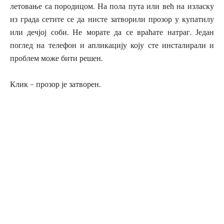
летовање са породицом. На пола пута или већ на изласку
из града сетите се да нисте затворили прозор у купатилу
или дечјој соби. Не морате да се враћате натраг. Један
поглед на телефон и апликацију коју сте инсталирали и
проблем може бити решен.
Клик – прозор је затворен.