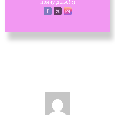
причу даље! :)