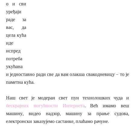
о и сви
уређаји
раде за
вас, да
цела кућа
иде
испред
потреба
укућана
и једноставно ради све да вам олакша свакодневицу – то је
паметна кућа.
Наш свет је модеран свет пун технолошких чуда и
бескрајних могућности Интернета
. Већ имамо веш
машину, видео надзор, машину за прање судова,
електронски заказујемо састанке, плаћамо рачуне.