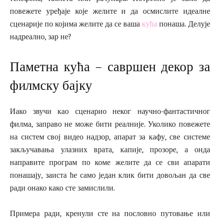
повежете уређаје које желите и да осмислите идеалне
сценарије по којима желите да се ваша
кућа
понаша. Делује
надреално, зар не?
Паметна кућа – савршен декор за
филмску бајку
Иако звучи као сценарио неког научно-фантастичног
филма, заправо не може бити реалније. Уколико повежете
на систем свој видео надзор, апарат за кафу, све системе
закључавања улазних врата, капије, прозоре, а онда
направите програм по коме желите да се сви апарати
понашају, заиста ће само један клик бити довољан да све
ради онако како сте замислили.
Примера ради, кренули сте на пословно путовање или