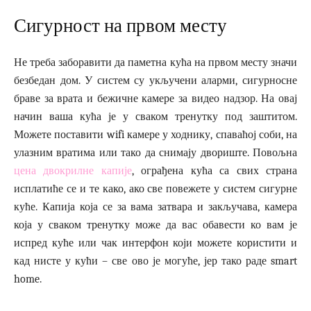
Сигурност на првом месту
Не треба заборавити да паметна кућа на првом месту значи
безбедан дом. У систем су укључени аларми, сигурносне
браве за врата и бежичне камере за видео надзор. На овај
начин ваша кућа је у сваком тренутку под заштитом.
Можете поставити wifi камере у ходнику, спаваћој соби, на
улазним вратима или тако да снимају двориште. Повољна
цена двокрилне капије
, ограђена кућа са свих страна
исплатиће се и те како, ако све повежете у систем сигурне
куће. Капија која се за вама затвара и закључава, камера
која у сваком тренутку може да вас обавести ко вам је
испред куће или чак интерфон који можете користити и
кад нисте у кући – све ово је могуће, јер тако раде smart
home.