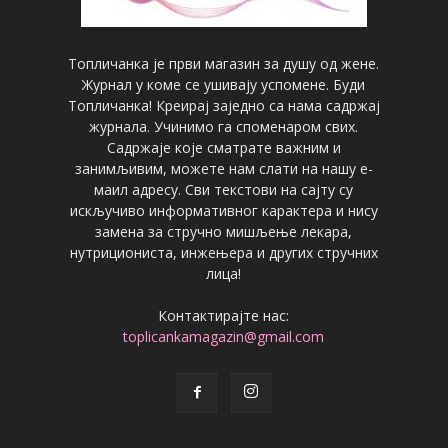
Топличанка је први магазин за душу од жене.
Журнал у коме се ушивају успомене. Буди
Топличанка! Креирај заједно са нама садржај
журнала. Учинимо га споменаром свих.
Садржаје које сматрате важним и
занимљивим, можете нам слати на нашу е-
маил адресу. Сви текстови на сајту су
искључиво информативног карактера и нису
замена за стручно мишљење лекара,
нутрициониста, инжењера и других стручних
лица!
Контактирајте нас:
toplicankamagazin@gmail.com