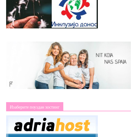
Изаберите поуздан хостинг