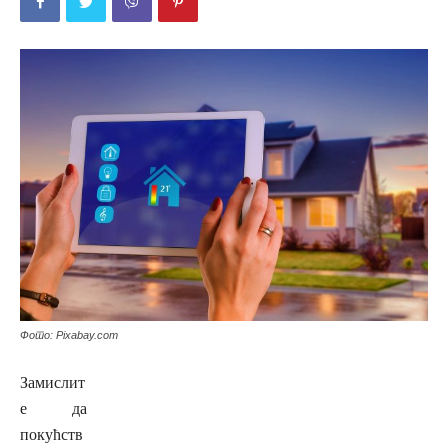
Фото: Pixabay.com
Замислит
е да
покућств