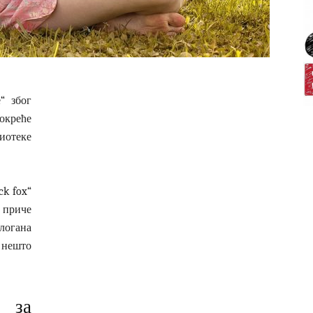
“ због
окреће
отеке
k fox“
 приче
слогана
 нешто
 за