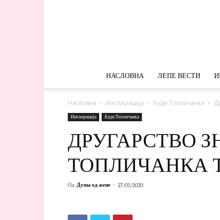
НАСЛОВНА
ЛЕПЕ ВЕСТИ
И
Насловна
Инспирација
Буди Топличанка
Др
Инспирација
Буди Топличанка
ДРУГАРСТВО ЗН
ТОПЛИЧАНКА Т
Од
Душа од жене
-
27/01/2020