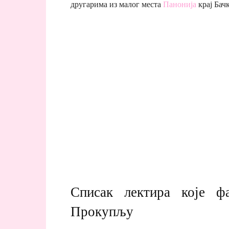
другарима из малог места
Панонија
крај Бачк
Списак лектира које ф
Прокупљу