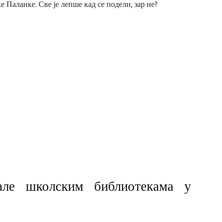
е Паланке. Све је лепше кад се подели, зар не?
але школским библиотекама у