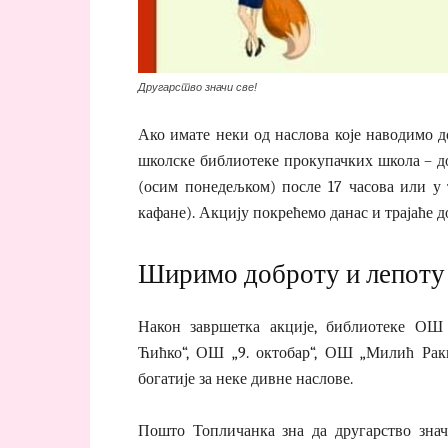
Другарство значи све!
Ако имате неки од наслова које наводимо д
школске библиотеке прокупачких школа – до
(осим понедељком) после 17 часова или у 
кафане). Акцију покрећемо данас и трајаће до
Ширимо доброту и лепоту
Након завршетка акције, библиотеке ОШ
Ћићко“, ОШ „9. октобар“, ОШ „Милић Ра
богатије за неке дивне наслове.
Пошто Топличанка зна да другарство зна