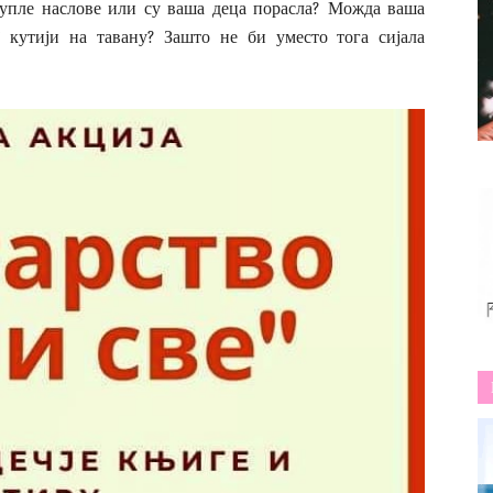
дупле наслове или су ваша деца порасла? Можда ваша
 кутији на тавану? Зашто не би уместо тога сијала