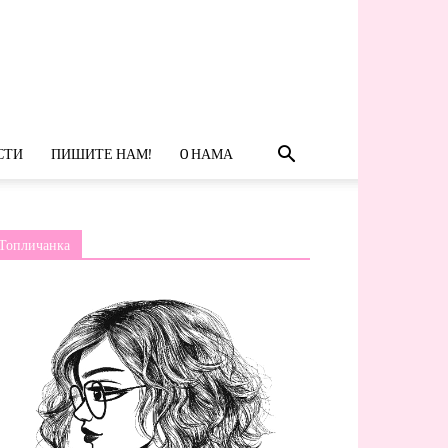
СТИ
ПИШИТЕ НАМ!
O НАМА
Топличанка