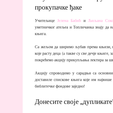
прокупачке ђаке
Учитељице
Јелена Бабић
и
Љиљана Соко
уметничког атељеа и Топличанка знају да 
књига.
Са жељом да ширимо љубав према књизи, ка
које расту деца (а такве су све дечје књиге,
покрећемо акцију прикупљања лектира за шк
Акцију спроводимо у сарадњи са основн
доставиле спискове књига које им највише
библитечке фондове заједно!
Донесите своје „дупликате