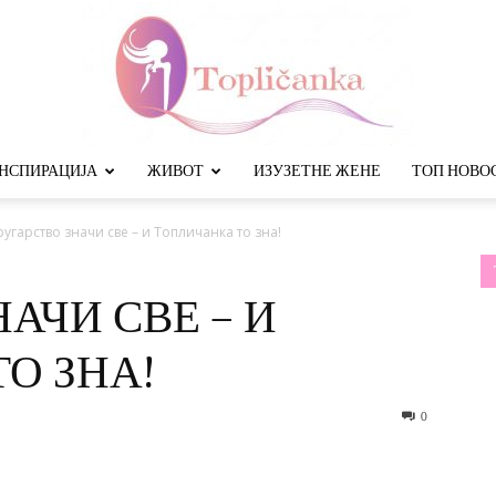
НСПИРАЦИЈА
ЖИВОТ
ИЗУЗЕТНЕ ЖЕНЕ
ТОП НОВО
Топличанка
угарство значи све – и Топличанка то зна!
АЧИ СВЕ – И
О ЗНА!
0