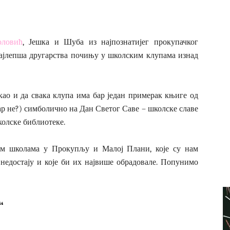
ловић
, Јешка и Шуба из најпознатијег прокупачког
најлепша другарства почињу у школским клупама изнад
о и да свака клупа има бар један примерак књиге од
 зар не?) симболично на Дан Светог Саве – школске славе
олске библиотеке.
им школама у Прокупљу и Малој Плани, које су нам
 недостају и које би их највише обрадовале. Попунимо
“