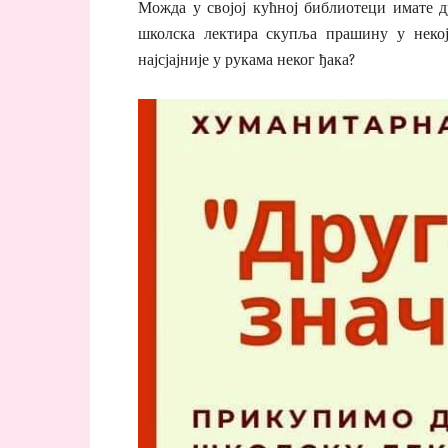
Можда у својој кућној библиотеци имате 
школска лектира скупља прашину у некој
најсјајније у рукама неког ђака?