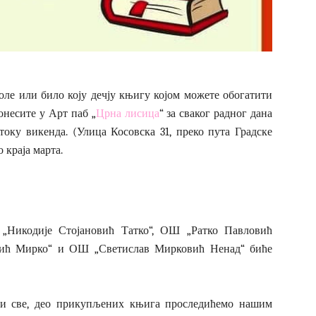
оле или било коју дечју књигу којом можете обогатити
несите у Арт паб „
Црна лисица
“ за сваког радног дана
току викенда. (Улица Косовска 31, преко пута Градске
 краја марта.
 „Никодије Стојановић Татко“, ОШ „Ратко Павловић
кић Мирко“ и ОШ „Светислав Мирковић Ненад“ биће
чи све, део прикупљених књига проследићемо нашим