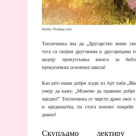
Фото: Pixabay.com
Топличанка зна да „Другарство значи све
тога са својим друговима и другарицама п
акцију прикупљања књига за библи
прокупачких основних школа!
Као што наши добри људи из Арт паба „Blac
умеју да кажу: „Можемо да правимо добре
заједно!“ Топличанка се чврсто држи овог 
и заједништва, па стога поново покреће
дивно!
Скупљамо лектиру