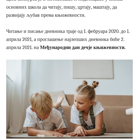
основних школа да читају, пишу, цртају, маштају, да
развијају љубав према књижевности.
Читање и писање дневника траје од 1. фебруара 2020. до 1.
априла 2021, а проглашење најлепших дневника биће 2.
априла 2021. на
Међународни дан дечје књижевности.