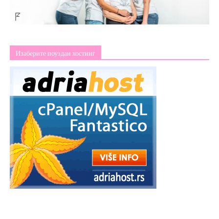
Изаберите поуздан хостинг