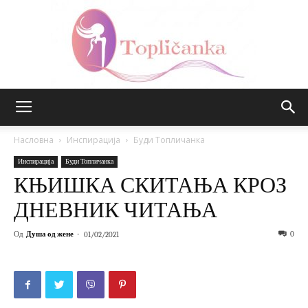
Топличанка
Насловна
Инспирација
Буди Топличанка
Инспирација
Буди Топличанка
КЊИШКА СКИТАЊА КРОЗ
ДНЕВНИК ЧИТАЊА
Од
Душа од жене
-
0
01/02/2021