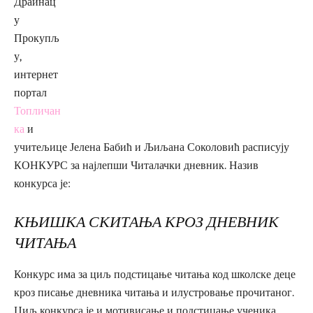
Драинац“
у
Прокупљ
у,
интернет
портал
Топличан
ка
и
учитељице Јелена Бабић и Љиљана Соколовић расписују
КОНКУРС за најлепши Читалачки дневник. Назив
конкурса је:
КЊИШКА СКИТАЊА КРОЗ ДНЕВНИК
ЧИТАЊА
Конкурс има за циљ подстицање читања код школске деце
кроз писање дневника читања и илустровање прочитаног.
Циљ конкурса је и мотивисање и подстицање ученика