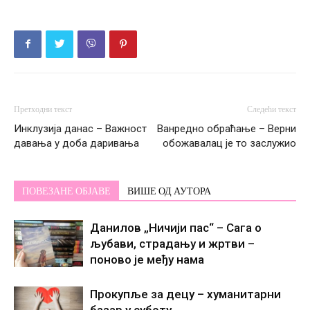
Претходни текст
Следећи текст
Инклузија данас – Важност
Ванредно обраћање – Верни
давања у доба даривања
обожавалац је то заслужио
ПОВЕЗАНЕ ОБЈАВЕ
ВИШЕ ОД АУТОРА
Данилов „Ничији пас“ – Сага о
љубави, страдању и жртви –
поново је међу нама
Прокупље за децу – хуманитарни
базар у суботу