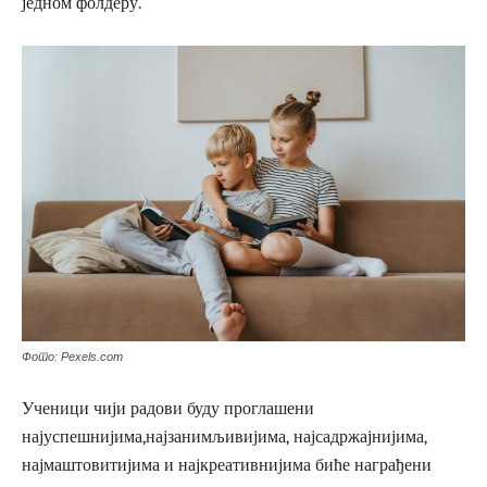
једном фолдеру.
Фото: Pexels.com
Ученици чији радови буду проглашени
најуспешнијима,најзанимљивијима, најсадржајнијима,
најмаштовитијима и најкреативнијима биће награђени