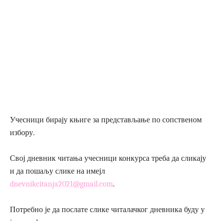
Учесници бирају књиге за представљање по сопственом
избору.
Свој дневник читања учесници конкурса треба да сликају
и да пошаљу слике на имејл
dnevnikcitanja2021@gmail.com
.
Потребно је да послате слике читалачког дневника буду у