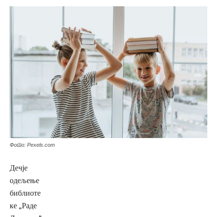
Фото: Pexels.com
Дечје
одељење
библиоте
ке „Раде