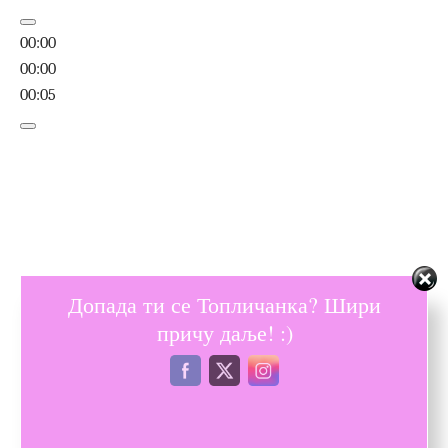
00:00
00:00
00:05
Допада ти се Топличанка? Шири
причу даље! :)