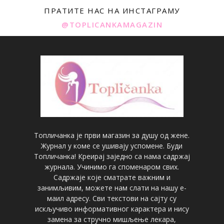
ПРАТИТЕ НАС НА ИНСТАГРАМУ
@TOPLICANKAMAGAZIN
Топличанка је први магазин за душу од жене.
Журнал у коме се ушивају успомене. Буди
Топличанка! Креирај заједно са нама садржај
журнала. Учинимо га споменаром свих.
Садржаје које сматрате важним и
занимљивим, можете нам слати на нашу е-
маил адресу. Сви текстови на сајту су
искључиво информативног карактера и нису
замена за стручно мишљење лекара,