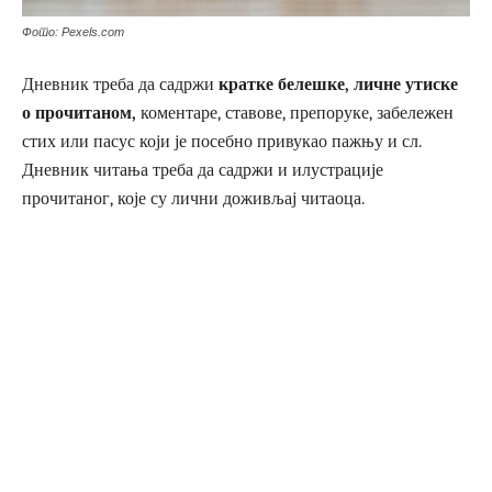
Фото: Pexels.com
Дневник треба да садржи
кратке белешке, личне утиске
о прочитаном,
коментаре, ставове, препоруке, забележен
стих или пасус који је посебно привукао пажњу и сл.
Дневник читања треба да садржи и илустрације
прочитаног, које су лични доживљај читаоца.