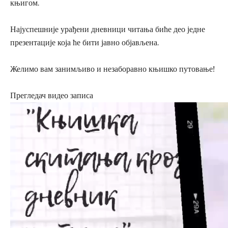
књигом.
Најуспешније урађени дневници читања биће део једне
презентације која ће бити јавно објављена.
Желимо вам занимљиво и незаборавно књишко путовање!
Прегледач видео записа