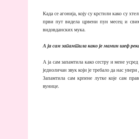
Када се агонија, коју су крстили како су хте
први пут видела црвени пун месец и свим
видовданских мука.
А ја сам запамтила како је мамин шеф рекао
А ја сам запамтила како сестру и мене усред
једноличан звук који је требало да нас увери 
Запамтила сам крпене лутке које сам пра
вунице.