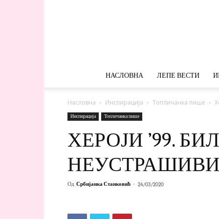
НАСЛОВНА
ЛЕПЕ ВЕСТИ
И
Насловна
Инспирација
Топличанка пише
Х
Инспирација
Топличанка пише
ХЕРОЈИ ’99. Б
НЕУСТРАШИВ
Од
Србијанка Станковић
-
24/03/2020