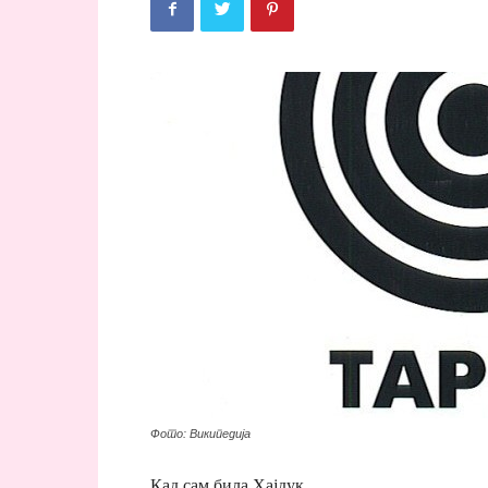
Фото: Википедија
Кад сам била Хајдук.