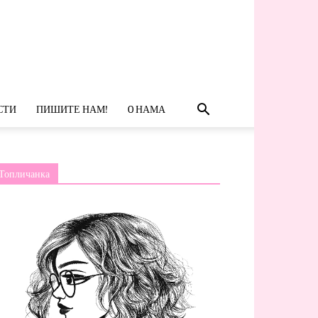
СТИ
ПИШИТЕ НАМ!
O НАМА
Топличанка