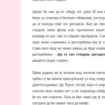
Данас ће сви да се сећају тог дана. И као
бива са сенкама и болним сећањима, изглед
да се никада није ни догодило. Као да смо
гледали неки филм или прочитали књиг
кошмар из ког смо се управо пробудили. Са
овде нема олакшања и растерећења јер је с
Само што овде не може никад да буде олак
растерећења –
јер се све стварно догодил
двадесет једну годину.
Први ударац ме је затекао над нотном свес
трећи су ме имали приљубљену уз под, очију
деветогодишњу Др Хоусе сестру која се није
снагом свих својих пет и по годиница убеђу
ће их све спасити. Тата је био тамо где је
сигурни да ће сваког часа да наиђе.