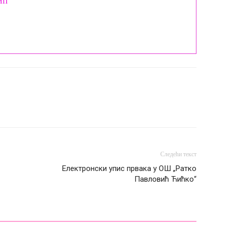
ић
Следећи текст
Електронски упис првака у ОШ „Ратко
Павловић Ћићко“