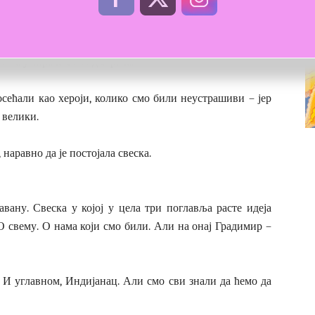
мбе имала хармонику на себи, каишева везаних марамом,
м сат времена пре прве бомбе стајала на углу улице и
 – а умирале смо од страха.
осећали као хероји, колико смо били неустрашиви – јер
 велики.
наравно да је постојала свеска.
авану. Свеска у којој у цела три поглавља расте идеја
 свему. О нама који смо били. Али на онај Градимир –
к. И углавном, Индијанац. Али смо сви знали да ћемо да