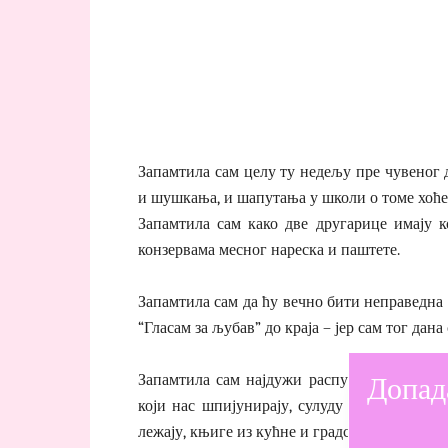
Запамтила сам целу ту недељу пре чувеног 
и шушкања, и шапутања у школи о томе хоће 
Запамтила сам како две другарице имају к
конзервама месног нареска и паштете.
Запамтила сам да ћу вечно бити неправедна
“Гласам за љубав” до краја – јер сам тог дана
Допад
Запамтила сам најдужи распуст, гледање у 
који нас шпијунирају, сулуду причу о лок
лежају, књиге из кућне и градске библиотеке