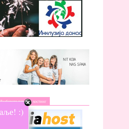
Изаберите поуздан хостинг
ље! :)