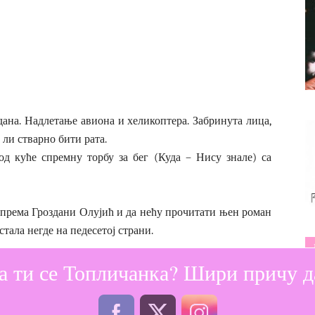
дана. Надлетање авиона и хеликоптера. Забринута лица,
ли стварно бити рата.
од куће спремну торбу за бег (Куда – Нису знале) са
 према Гроздани Олујић и да нећу прочитати њен роман
 стала негде на педесетој страни.
а ти се Топличанка? Шири причу да
небо без разумевања, триповање да су звезде сателити
аторима, спавање између брата и сестре на француском
, тату у униформи.