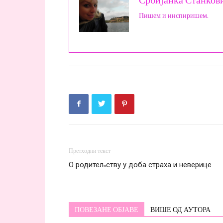
Србијанка Станков
Пишем и инспиришем.
Претходни текст
О родитељству у доба страха и неверице
ПОВЕЗАНЕ ОБЈАВЕ
ВИШЕ ОД АУТОРА