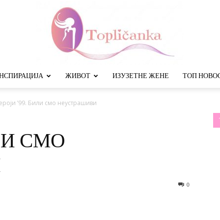
НСПИРАЦИЈА
ЖИВОТ
ИЗУЗЕТНЕ ЖЕНЕ
ТОП НОВО
Топличанка
ероји ’99. Били смо неустрашиви
ИЛИ СМО
И
0