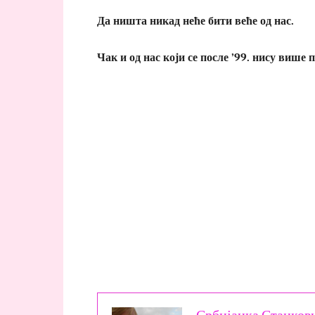
Да ништа никад неће бити веће од нас.
Чак и од нас који се после ’99. нису више 