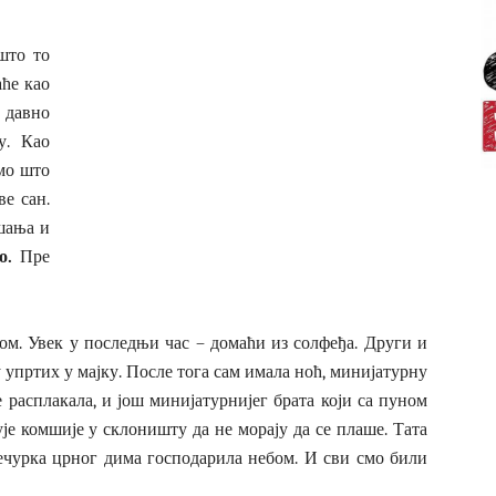
 што то
аће као
 давно
у. Као
мо што
ве сан.
шања и
о.
Пре
ком. Увек у последњи час – домаћи из солфеђа. Други и
 упртих у мајку. После тога сам имала ноћ, минијатурну
 расплакала, и још минијатурнијег брата који са пуном
је комшије у склоништу да не морају да се плаше. Тата
 печурка црног дима господарила небом. И сви смо били