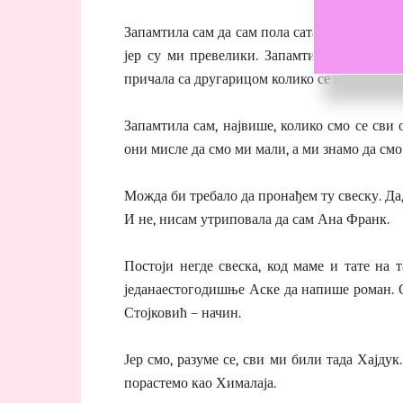
Запамтила сам да сам пола сата пре прве бо
јер су ми превелики. Запамтила сам да са
причала са другарицом колико се не плашимо
Запамтила сам, највише, колико смо се сви 
они мисле да смо ми мали, а ми знамо да смо
Можда би требало да пронађем ту свеску. Да, 
И не, нисам утриповала да сам Ана Франк.
Постоји негде свеска, код маме и тате на т
једанаестогодишње Аске да напише роман. О
Стојковић – начин.
Јер смо, разуме се, сви ми били тада Хајду
порастемо као Хималаја.