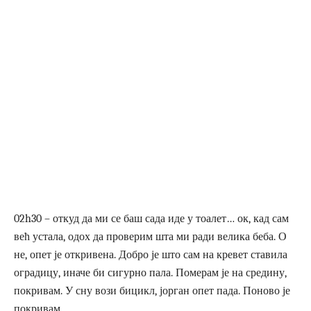
02h30 – откуд да ми се баш сада иде у тоалет… ок, кад сам
већ устала, одох да проверим шта ми ради велика беба. О
не, опет је откривена. Добро је што сам на кревет ставила
оградицу, иначе би сигурно пала. Померам је на средину,
покривам. У сну вози бицикл, јорган опет пада. Поново је
покривам.