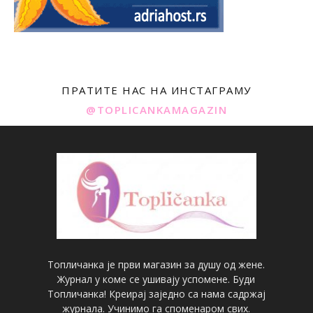
ПРАТИТЕ НАС НА ИНСТАГРАМУ
@TOPLICANKAMAGAZIN
Топличанка је први магазин за душу од жене.
Журнал у коме се ушивају успомене. Буди
Топличанка! Креирај заједно са нама садржај
журнала. Учинимо га споменаром свих.