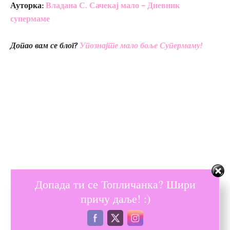
Ауторка:
Влад
ана С. Сачекај мало – Дневник
супермаме
Допао вам се блог?
Упознајте мало боље Супермаму!
Допада ти се Топличанка? Шири
причу даље! :)