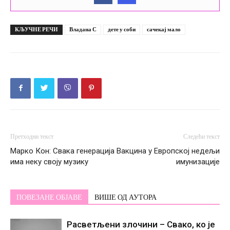
КЉУЧНЕ РЕЧИ
Владана С
дете у соби
сачекај мало
Претходни текст
Следећи текст
Марко Кон: Свака генерација
Вакцина у Европској недељи
има неку своју музику
имунизације
ПОВЕЗАНЕ ОБЈАВЕ
ВИШЕ ОД АУТОРА
Расветљени злочини – Свако, ко је