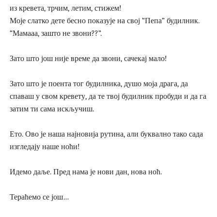
из кревета, трчим, летим, стижем!
Моје слатко дете бесно показује на свој “Пепа” будилник.
“Мамааа, зашто не звони??”.
Зато што још није време да звони, сачекај мало!
Зато што је поента тог будилника, душо моја драга, да
спаваш у свом кревету, да те твој будилник пробуди и да га
затим ти сама искључиш.
Ето. Ово је наша најновија рутина, али буквално тако сада
изгледају наше ноћи!
Идемо даље. Пред нама је нови дан, нова ноћ.
Тераћемо се још…