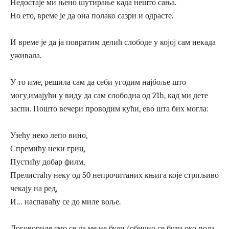
Недостаје ми њено шутирање када нешто сања.
Но ето, време је да она полако сазри и одрасте.
И време је да ја повратим делић слободе у којој сам некада
уживала.
У то име, решила сам да себи угодим најбоље што
могу,имајући у виду да сам слободна од 21h, кад ми дете
заспи. Пошто вечери проводим кући, ево шта бих могла:
Узећу неко лепо вино,
Спремићу неки гриц,
Пустићу добар филм,
Прелистаћу неку од 50 непрочитаних књига које стрпљиво
чекају на ред,
И… наспаваћу се до миле воље.
Договориле смо се да ме не буди (обично се буди око пола