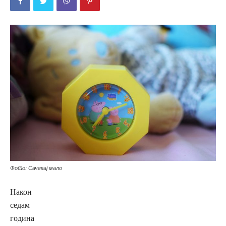
Фото: Сачекај мало
Након
седам
година