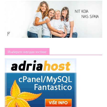
Изаберите поуздан хостинг