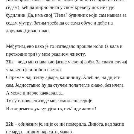
седам), већ да мирно чита у свом кревету док не чује
будилник. Да, има свој “Пепа” будилник који сам навила за
седам ујутру. Затим треба да се сама обуче и дође на
доручак. Диван план.
Међутим, ево како је то изгледало прошле ноћи (а вала и
претходне три) у мом реалном животу.
21h – чедо ми спава као јагње у својој соби. За сваки случај
упаљено је и ноћно светло.
Спремам чај, теглу ајвара, кашичицу. Хлеб не, на дијети
сам. Једноставно ћу да стучем пола тегле онако, без ичега.
А може и парче качкаваља…
Ту су и нове епизоде моје омиљене серије.
Истовремено укључујем тв, нек’ иде живот!
22h – обилазим је, није се ни померила. Дивота, кад заспи
не мрда… првих пар сати, макар.