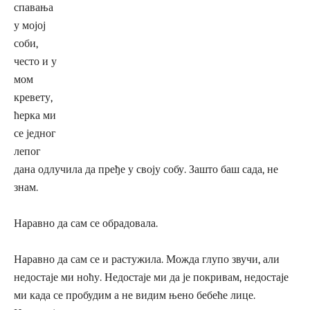
спавања
у мојој
соби,
често и у
мом
кревету,
ћерка ми
се једног
лепог
дана одлучила да пређе у своју собу. Зашто баш сада, не
знам.
Наравно да сам се обрадовала.
Наравно да сам се и растужила. Можда глупо звучи, али
недостаје ми ноћу. Недостаје ми да је покривам, недостаје
ми када се пробудим а не видим њено бебеће лице.