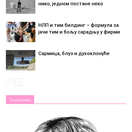
нико, једном постане некo
НЛП и тим билдинг – формула за
јачи тим и бољу сарадњу у фирми
Сармица, блуз и духоклонуће
Топличанка