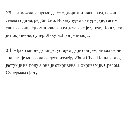
23h – а можда је време да се одморим и наспавам, након
седам година, ред би био. Искључујем све уређаје, гасим
светло. Још једном проверавам дете, све је у реду. Још увек
је покривена, супер. Лаку ноћ анђеле мој…
01h – ђаво ми не да мира, устајем да је обиђем, никад се не
зна шта је могло да се деси између 23х и 01х… Па наравно,
јастук је на поду а она је откривена. Покривам је. Срећом,
Супермама је ту.