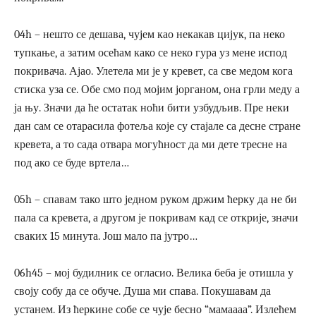
04h – нешто се дешава, чујем као некакав цијук, па неко
тупкање, а затим осећам како се неко гура уз мене испод
покривача. Ајао. Улетела ми је у кревет, са све медом кога
стиска уза се. Обе смо под мојим јорганом, она грли меду а
ја њу. Значи да ће остатак ноћи бити узбудљив. Пре неки
дан сам се отарасила фотеља које су стајале са десне стране
кревета, а то сада отвара могућност да ми дете тресне на
под ако се буде вртела…
05h – спавам тако што једном руком држим ћерку да не би
пала са кревета, а другом је покривам кад се открије, значи
сваких 15 минута. Још мало па јутро…
06h45 – мој будилник се огласио. Велика беба је отишла у
своју собу да се обуче. Душа ми спава. Покушавам да
устанем. Из ћеркине собе се чује бесно “мамаааа”. Излећем