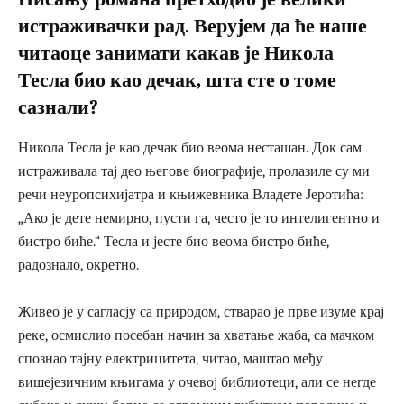
истраживачки рад. Верујем да ће наше
читаоце занимати какав је Никола
Тесла био као дечак, шта сте о томе
сазнали?
Никола Тесла је као дечак био веома несташан. Док сам
истраживала тај део његове биографије, пролазиле су ми
речи неуропсихијатра и књижевника Владете Јеротића:
„Ако је дете немирно, пусти га, често је то интелигентно и
бистро биће.“ Тесла и јесте био веома бистро биће,
радознало, окретно.
Живео је у сагласју са природом, стварао је прве изуме крај
реке, осмислио посебан начин за хватање жаба, са мачком
спознао тајну електрицитета, читао, маштао међу
вишејезичним књигама у очевој библиотеци, али се негде