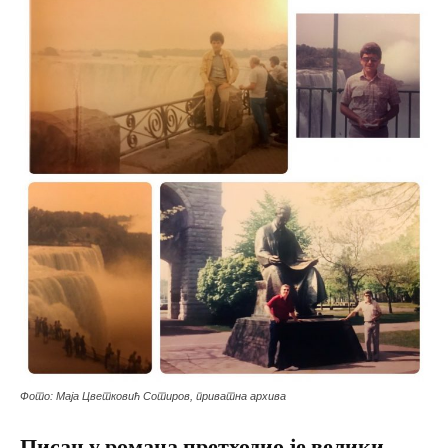
Фото: Маја Цветковић Сотиров, приватна архива
Писању романа претходио је велики