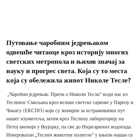
Путовање чаробним једрењаком
одвешће читаоце кроз историју многих
светских метропола и њихов значај за
науку и прогрес света. Која су то места
која су обележила живот Николе Тесле?
„Чаробни једрењак: Прича о Николи Тесли“ води нас из
Теслиног Смиљана кроз велике светске сајмове у Паризу и
Чикагу (ЕКСПО) који су значајни за истраживачки пут
нашег изумитеља, затим кроз Теслину лабораторију на
Петој авенији у Њујорку, па све до Нијагариних водопада.
Невероватан „Теслин животни полигон“ у књизи нашао се