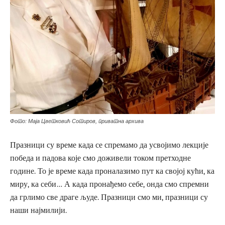
Фото: Маја Цветковић Сотиров, приватна архива
Празници су време када се спремамо да усвојимо лекције
победа и падова које смо доживели током претходне
године. То је време када проналазимо пут ка својој кући, ка
миру, ка себи… А када пронађемо себе, онда смо спремни
да грлимо све драге људе. Празници смо ми, празници су
наши најмилији.