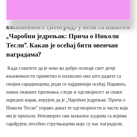
младе у Црној Гори, као и коиздавачки
подухват са Институтом за дечју
књижевност (Београд) у вези са књигом
„Чаробни једрењак: Прича о Николи
Тесли“. Какав је осећај бити овенчан
наградама?
Када схватите да је неко ко добро познаје свет дечје
књижевности приметио и похвалио оно што радите са
својим сарадницима, роди се најдивнији осећај. Наравно,
након оваквих признања, следи и одговорност за сваки
наредни корак, верујем да је „Чаробни једрењак: Прича о
Николи Тесли“ управо доказ те одговорности и части која
ми је припала. Неизмерно сам захвална људима са којима
сарађујем, посебно стручњацима који су нас наградили.