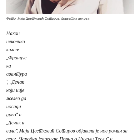
Фото: Маја Цветковић Сотиров, приватна архива
Након
неколико
књига:
„Францус
ка
авантура
“, „Дечак
који није
желео да
посади
дрво“ и
„Дечак и
вила“, Маја Цветковић Сотиров објавила је нов роман за
децу „Чаробни једрењак: Прича о Николи Тесли“ и