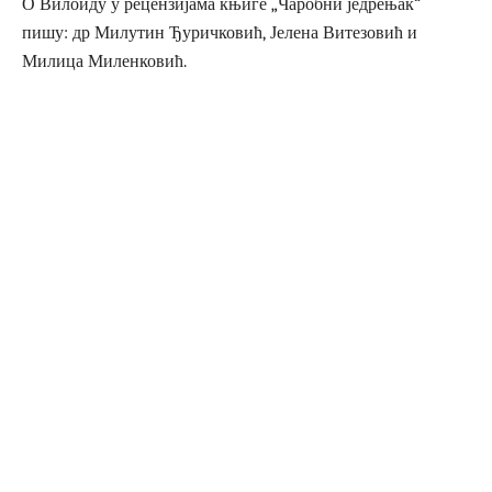
О Вилоиду у рецензијама књиге „Чаробни једрењак“
пишу: др Милутин Ђуричковић, Јелена Витезовић и
Милица Миленковић.