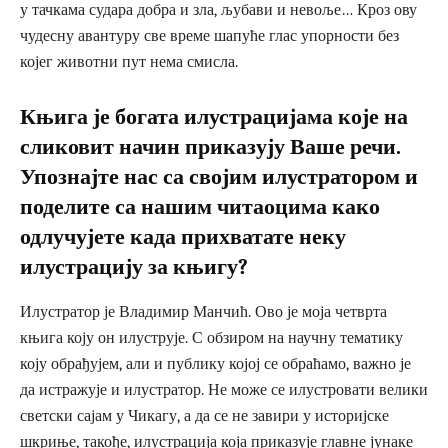
у тачкама судара добра и зла, љубави и невоље… Кроз ову
чудесну авантуру све време шапуће глас упорности без
којег животни пут нема смисла.
Књига је богата илустрацијама које на
сликовит начин приказују Ваше речи.
Упознајте нас са својим илустратором и
поделите са нашим читаоцима како
одлучујете када прихватате неку
илустрацију за књигу?
Илустратор је Владимир Манчић. Ово је моја четврта
књига коју он илуструје. С обзиром на научну тематику
коју обрађујем, али и публику којој се обраћамо, важно је
да истражује и илустратор. Не може се илустровати велики
светски сајам у Чикагу, а да се не завири у историјске
шкриње, такође, илустрација која приказује главне јунаке