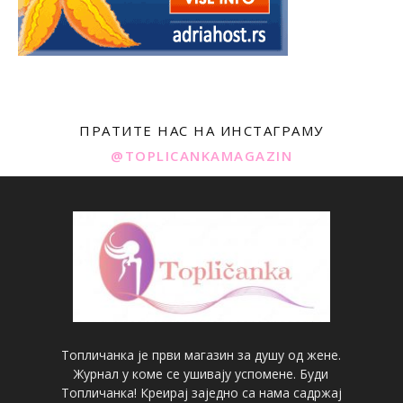
ПРАТИТЕ НАС НА ИНСТАГРАМУ
@TOPLICANKAMAGAZIN
Топличанка је први магазин за душу од жене.
Журнал у коме се ушивају успомене. Буди
Топличанка! Креирај заједно са нама садржај