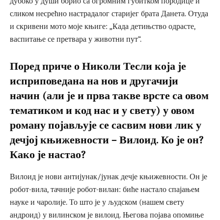
дубоко у души борио са огромним губитком породице и
сликом несрећно настрадалог старијег брата Данета. Отуда
и скривени мото моје књиге: „Када детињство одрасте,
васпитање се претвара у животни пут“.
Поред приче о Николи Тесли која је
исприповедана на нов и другачији
начин (али је и прва такве врсте са овом
тематиком и код нас и у свету) у овом
роману појављује се сасвим нови лик у
дечјој књижевности – Вилоид. Ко је он?
Како је настао?
Вилоид је нови антијунак/јунак дечје књижевности. Он је
робот-вила, тачније робот-вилан: биће настало спајањем
науке и чаролије. То што је у људском (нашем свету
андроид) у вилинском је вилоид. Његова појава опомиње