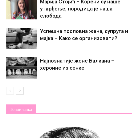
Марија Стојић – Корени су наше
утврђење, породица је наша
слобода
Успешна пословна жена, супруга и
мајка – Како се организовати?
Најпознатије жене Балкана –
хероине из сенке
Топличанка