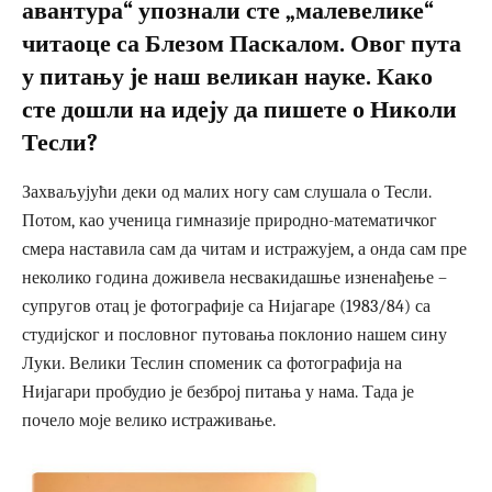
авантура“ упознали сте „малевелике“
читаоце са Блезом Паскалом. Овог пута
у питању је наш великан науке. Како
сте дошли на идеју да пишете о Николи
Тесли?
Захваљујући деки од малих ногу сам слушала о Тесли.
Потом, као ученица гимназије природно-математичког
смера наставила сам да читам и истражујем, а онда сам пре
неколико година доживела несвакидашње изненађење –
супругов отац је фотографије са Нијагаре (1983/84) са
студијског и пословног путовања поклонио нашем сину
Луки. Велики Теслин споменик са фотографија на
Нијагари пробудио је безброј питања у нама. Тада је
почело моје велико истраживање.