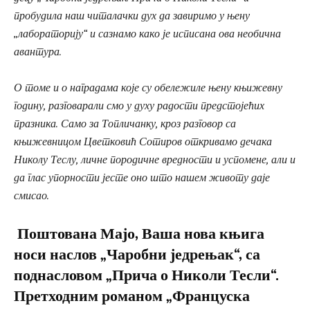
пробудила наш читалачки дух да завиримо у њену
„лабораторију“ и сазнамо како је исписана ова необична
авантура.
О томе и о наградама које су обележиле њену књижевну
годину, разговарали смо у духу радости предстојећих
празника. Само за Топличанку, кроз разговор са
књижевницом Цветковић Сотиров откривамо дечака
Николу Теслу, личне породичне вредности и успомене, али и
да глас упорности јесте оно што нашем животу даје
смисао.
Поштована Мајо, Ваша нова књига
носи наслов „Чаробни једрењак“, са
поднасловом „Прича о Николи Тесли“.
Претходним романом „Француска