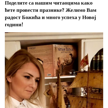
Поделите са нашим читаоцима како
ћете провести празнике? Желимо Вам
радост Божића и много успеха у Новој
години!