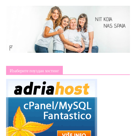
Изаберите поуздан хостинг