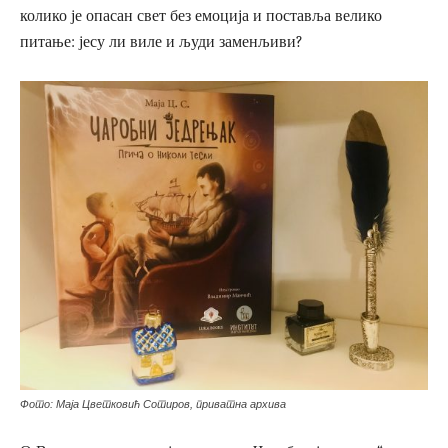
колико је опасан свет без емоција и поставља велико
питање: јесу ли виле и људи заменљиви?
Фото: Маја Цветковић Сотиров, приватна архива