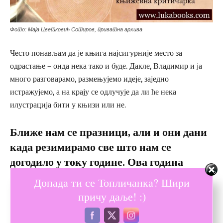
Фото: Маја Цветковић Сотиров, приватна архива
Често понављам да је књига најсигурније место за
одрастање – онда нека тако и буде. Дакле, Владимир и ја
много разговарамо, размењујемо идеје, заједно
истражујемо, а на крају се одлучује да ли ће нека
илустрација бити у књизи или не.
Ближе нам се празници, али и они дани
када резимирамо све што нам се
догодило у току године. Ова година
донела Вам је два признања, награду
Допада ти се Топличанка? Шири
Књижевног друштва Сунчани брег
причу даље! :)
„Лукијан Мушицки“ из Београда и
награду Друштва писаца за дјецу и