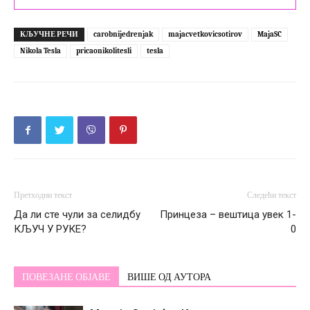
КЉУЧНЕ РЕЧИ
carobnijedrenjak
majacvetkovicsotirov
MajaSC
Nikola Tesla
pricaonikolitesli
tesla
Претходни текст
Следећи текст
Да ли сте чули за селидбу
Принцеза – вештица увек 1-
КЉУЧ У РУКЕ?
0
ПОВЕЗАНЕ ОБЈАВЕ
ВИШЕ ОД АУТОРА