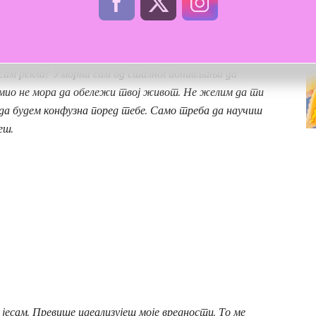
 очима.
ам рекла? Уморна сам од сталног понављања да
омио не мора да обележи твој живот. Не желим да ти
 да будем конфузна поред тебе. Само треба да научиш
еш.
јесам. Превише идеализујеш моје вредности. То ме