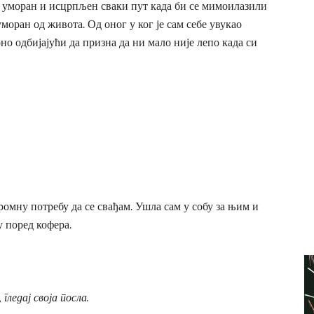
ио уморан и исцрпљен сваки пут када би се мимоилазили
моран од живота. Од оног у ког је сам себе увукао
 одбијајући да призна да ни мало није лепо када си
ромну потребу да се свађам. Ушла сам у собу за њим и
 поред кофера.
ледај своја посла.