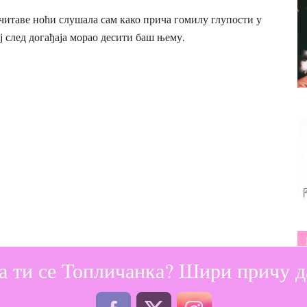
 читаве ноћи слушала сам како прича гомилу глупости у
тај след догађаја морао десити баш њему.
а ти се Топличанка? Шири причу да