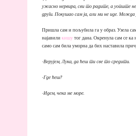
ужасно нервира, сви то радите, а уопште не з
други. Покушао сам ја, али ми не иде. Можда
Пришла сам и пољубила га у образ. Узела са
најавили
кишу
тог дана. Окренула сам се ка
само сам била уморна да бих наставила прич
-Верујем, Лука, да ћеш ти све то средити.
-Где ћеш?
-Идем, чека ме море.