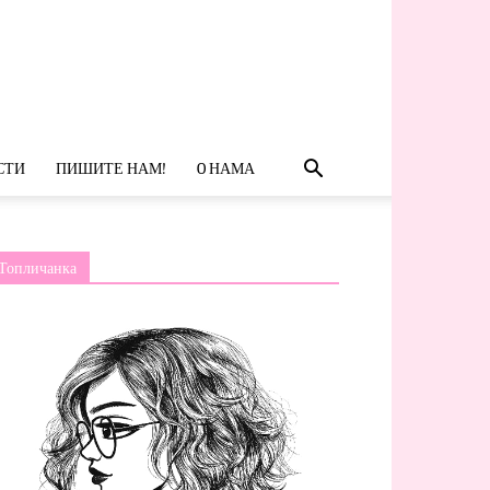
СТИ
ПИШИТЕ НАМ!
O НАМА
Топличанка