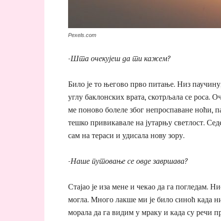
Pexels.com
-Шта очекујеш да ти кажем?
Било је то његово прво питање. Низ паучину,
углу баклонских врата, скотрљала се роса. О
ме поново болеле због непроспаване ноћи, па
тешко привикавале на јутарњу светлост. Сед
сам на тераси и удисала нову зору.
-Наше путовање се овде завршава?
Стајао је иза мене и чекао да га погледам. Н
могла. Много лакше ми је било синоћ када н
морала да га видим у мраку и када су речи п