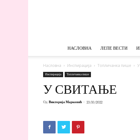
НАСЛОВНА
ЛЕПЕ ВЕСТИ
И
Насловна
Инспирација
Топличанка пише
У
Инспирација
Топличанка пише
У СВИТАЊЕ
Од
Викторија Марковић
-
23/10/2022