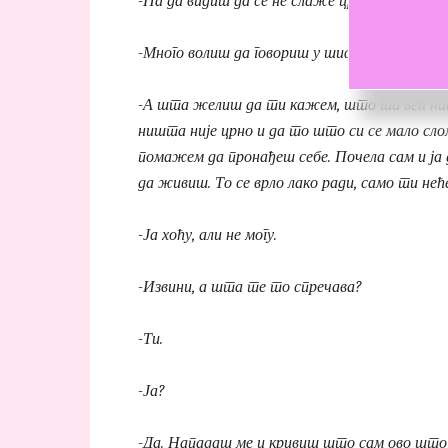
-Па да видиш да се не слаже црно са твојим
-Много волиш да говориш у шифрама, је л’ да?
-А шта желиш да ти кажем, што ти већ нис
ништа није црно и да то што си се мало сл
помажем да пронађеш себе. Почела сам и ја
да живиш. То се врло лако ради, само ти нећ
-Ја хоћу, али не могу.
-Извини, а шта те то спречава?
-Ти.
-Ја?
-Да. Нападаш ме и кривиш што сам ово што 