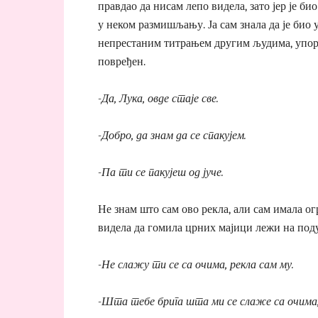
правдао да нисам лепо видела, зато јер је б
у неком размишљању. Ја сам знала да је био у
непрестаним титрањем другим људима, упорно
повређен.
-Да, Лука, овде стаје све.
-Добро, да знам да се спакујем.
-Па ти се пакујеш од јуче.
Не знам што сам ово рекла, али сам имала ог
видела да гомила црних мајици лежи на поду
-Не слажу ти се са очима, рекла сам му.
-Шта тебе брига шта ми се слаже са очима, г