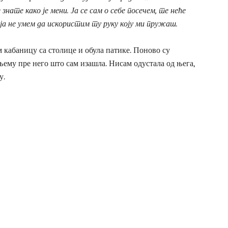
нате како је мени. Ја се сам о себе посечем, те неће
 ја не умем да искористим ту руку коју ми пружаш.
м кабаницу са столице и обула патике. Поново су
 њему пре него што сам изашла. Нисам одустала од њега,
у.