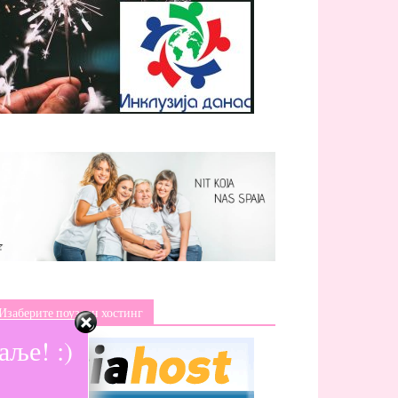
Изаберите поуздан хостинг
ље! :)