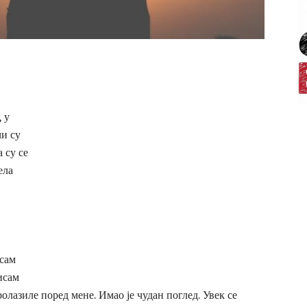
 у
чи су
 су се
ела
исам
исам
ролазиле поред мене. Имао је чудан поглед. Увек се