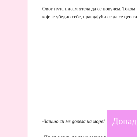
Овог пута нисам хтела да се повучем. Током
које је убедио себе, правдајући се да се цео 
Допад
-Зашто си ме довела на море?