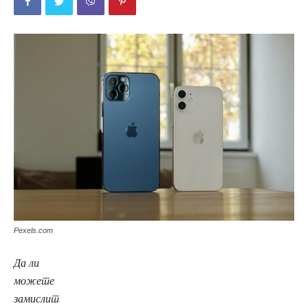
Pexels.com
Да ли
можете
замислит