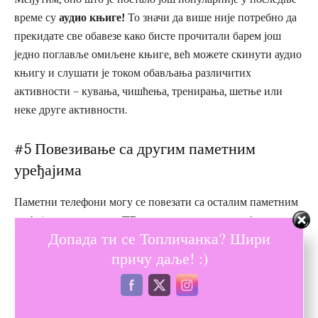
време су
аудио књиге!
То значи да више није потребно да
прекидате све обавезе како бисте прочитали барем још
једно поглавље омиљене књиге, већ можете скинути аудио
књигу и слушати је током обављања различитих
активности – кувања, чишћења, тренирања, шетње или
неке друге активности.
#5 Повезивање са другим паметним
уређајима
Паметни телефони могу се повезати са осталим паметним
уређајима, као што су
ТВ, паметни сат, аутомобил, клима
Допада ти се Топличанка? Шири
уређај и веш машина
. На тај начин можете подесити и
причу даље! :)
активирати уређаје без потребе да будете у њиховој
физичкој близини. Ово може бити поприлично корисно у
ситуацији ако нисте код куће а потребно је да упалите веш
машину, грејање или неку другу функцију.