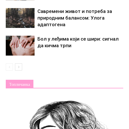
Савремени живот и потреба за
природним балансом: Улога
адаптогена
Бол у леђима који се шири: сигнал
да кичма трпи
Топличанка