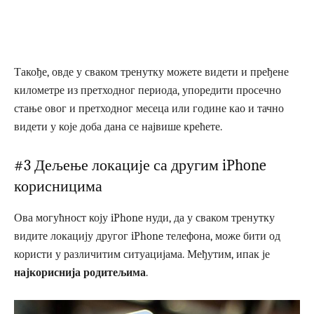
Такође, овде у сваком тренутку можете видети и пређене
километре из претходног периода, упоредити просечно
стање овог и претходног месеца или године као и тачно
видети у које доба дана се највише крећете.
#3 Дељење локације са другим iPhone
корисницима
Ова могућност коју iPhone нуди, да у сваком тренутку
видите локацију другог iPhone телефона, може бити од
користи у различитим ситуацијама. Међутим, ипак је
најкориснија родитељима
.