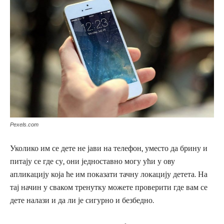
Pexels.com
Уколико им се дете не јави на телефон, уместо да брину и
питају се где су, они једноставно могу ући у ову
апликацију која ће им показати тачну локацију детета. На
тај начин у сваком тренутку можете проверити где вам се
дете налази и да ли је сигурно и безбедно.