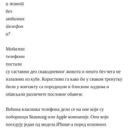
и живот
без
мобилних
телефон
а?
Мобилни
телефони
постали
су саставни део свакодневног живота и нешто без чега не
излазимо из куће. Користимо га како би у сваком тренутку
били у контакту са породицом и блиским људима и
обављали различите пословне обавезе.
Већина власника телефона дели се на оне који су
поборници Samsung или Apple компаније. Они који
поседују један од модела iPhone-а поред основних