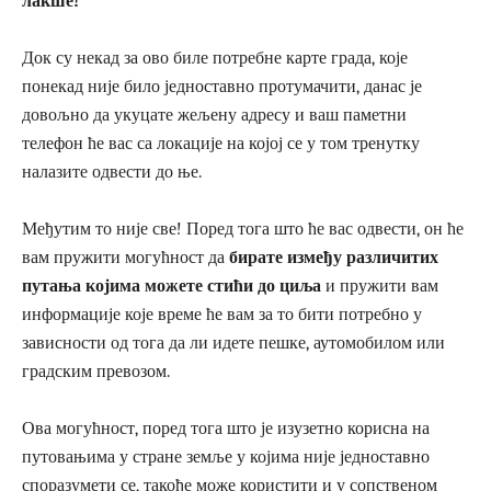
лакше!
Док су некад за ово биле потребне карте града, које
понекад није било једноставно протумачити, данас је
довољно да укуцате жељену адресу и ваш паметни
телефон ће вас са локације на којој се у том тренутку
налазите одвести до ње.
Међутим то није све! Поред тога што ће вас одвести, он ће
вам пружити могућност да
бирате између различитих
путања којима можете стићи до циља
и пружити вам
информације које време ће вам за то бити потребно у
зависности од тога да ли идете пешке, аутомобилом или
градским превозом.
Ова могућност, поред тога што је изузетно корисна на
путовањима у стране земље у којима није једноставно
споразумети се, такође може користити и у сопственом