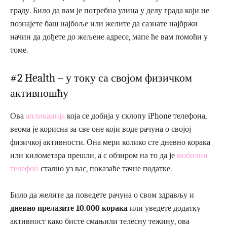
граду. Било да вам је потребна улица у делу града који не
познајете баш најбоље или желите да сазнате најбржи
начин да дођете до жељене адресе, мапе ће вам помоћи у
томе.
#2 Health – у току са својом физичком
активношћу
Ова
апликација
која се добија у склопу iPhone телефона,
веома је корисна за све оне који воде рачуна о својој
физичкој активности. Она мери колико сте дневно корака
или километара прешли, а с обзиром на то да је
мобилни
телефон
стално уз вас, показаће тачне податке.
Било да желите да поведете рачуна о свом здрављу и
дневно прелазите 10.000 корака
или уведете додатку
активност како бисте смањили телесну тежину, ова