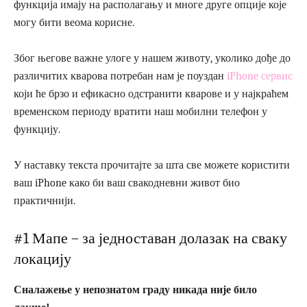
функција имају на располагању и многе друге опције које
могу бити веома корисне.
Због његове важне улоге у нашем животу, уколико дође до
различитих кварова потребан нам је поуздан
iPhone сервис
који ће брзо и ефикасно одстранити кварове и у најкраћем
временском периоду вратити наш мобилни телефон у
функцију.
У наставку текста прочитајте за шта све можете користити
ваш iPhone како би ваш свакодневни живот био
практичнији.
#1 Мапе – за једноставан долазак на сваку
локацију
Сналажење у непознатом граду никада није било