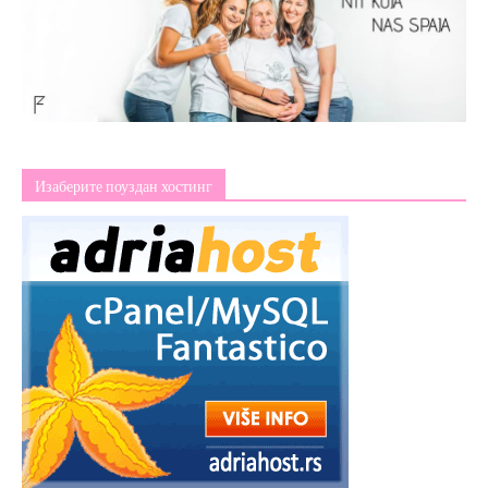
Изаберите поуздан хостинг