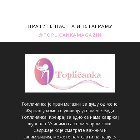
ПРАТИТЕ НАС НА ИНСТАГРАМУ
@TOPLICANKAMAGAZIN
Топличанка је први магазин за душу од жене.
Журнал у коме се ушивају успомене. Буди
Топличанка! Креирај заједно са нама садржај
журнала. Учинимо га споменаром свих.
Садржаје које сматрате важним и
занимљивим, можете нам слати на нашу е-