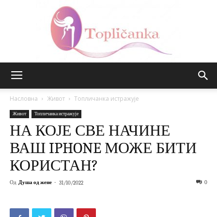
Топличанка
Насловна
Живот
Топличанка истражује
Живот
Топличанка истражује
НА КОЈЕ СВЕ НАЧИНЕ
ВАШ IPHONE МОЖЕ БИТИ
КОРИСТАН?
Од
Душа од жене
-
0
31/10/2022