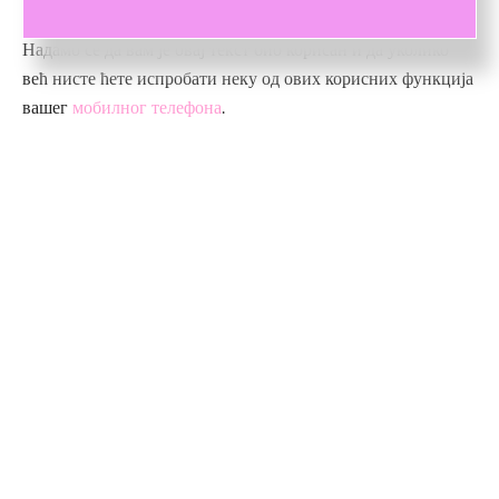
Надамо се да вам је овај текст био корисан и да уколико
већ нисте ћете испробати неку од ових корисних функција
вашег
мобилног телефона
.