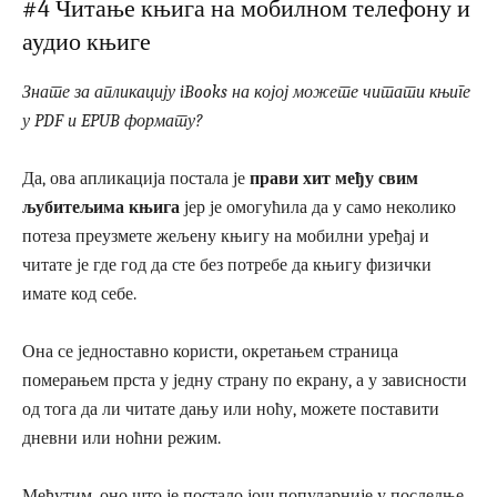
#4 Читање књига на мобилном телефону и
аудио књиге
Знате за апликацију iBooks на којој можете читати књиге
у PDF и EPUB формату?
Да, ова апликација постала је
прави хит међу свим
љубитељима књига
јер је омогућила да у само неколико
потеза преузмете жељену књигу на мобилни уређај и
читате је где год да сте без потребе да књигу физички
имате код себе.
Она се једноставно користи, окретањем страница
померањем прста у једну страну по екрану, а у зависности
од тога да ли читате дању или ноћу, можете поставити
дневни или ноћни режим.
Међутим, оно што је постало још популарније у последње