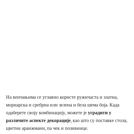
На венчањима се углавно користе ружичаста и златна,
морнарска и сребрна или зелена и бела шема боја. Када
одаберете своју комбинацију, можете је
уградити у
различите аспекте декорације
, као што су поставке стола,
цветни аранжмани, па чек и позивнице.