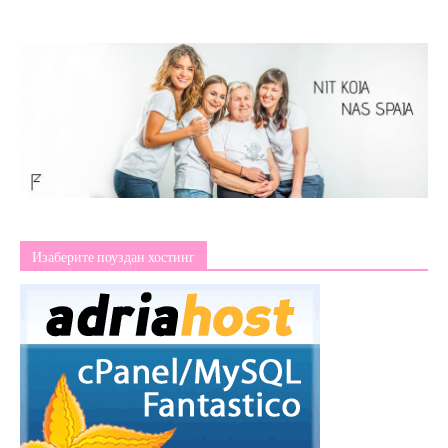
Изаберите поуздан хостинг