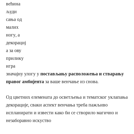
већина
људи
сања од
малих
ногу, а
декорациј
а за ову
прилику
игра
значајну улогу у
постављању расположења и стварању
правог амбијента
за ваше венчање из снова.
Од цветних елемената до осветљења и тематског уклапања
декорације, сваки аспект венчања треба пажљиво
испланирати и извести како би се створило магично и
незаборавно искуство