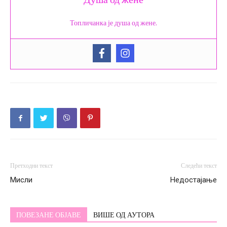
Душа од жене
Топличанка је душа од жене.
Претходни текст
Следећи текст
Мисли
Недостајање
ПОВЕЗАНЕ ОБЈАВЕ
ВИШЕ ОД АУТОРА