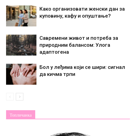
Како организовати женски дан за
куповину, кафу и опуштање?
Савремени живот и потреба за
природним балансом: Улога
адаптогена
Бол у леђима који се шири: сигнал
да кичма трпи
Топличанка