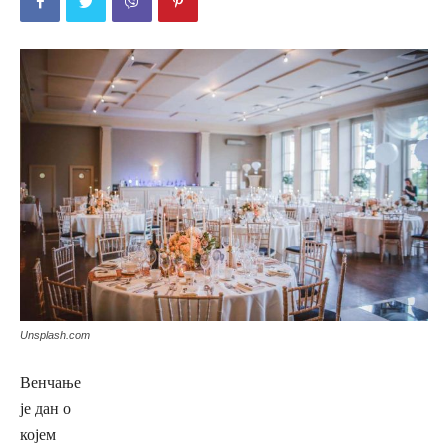
Unsplash.com
Венчање
је дан о
којем