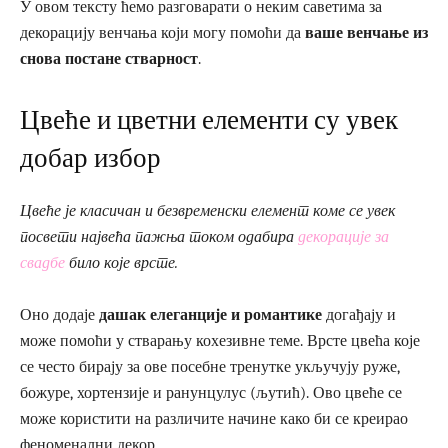
У овом тексту ћемо разговарати о неким саветима за
декорацију венчања који могу помоћи да
ваше венчање из
снова постане стварност
.
Цвеће и цветни елементи су увек
добар избор
Цвеће је класичан и безвременски елемент коме се увек
посвети највећа пажња током одабира
декорације за
свадбе
било које врсте.
Оно додаје
дашак елеганције и романтике
догађају и
може помоћи у стварању кохезивне теме. Врсте цвећа које
се често бирају за ове посебне тренутке укључују руже,
божуре, хортензије и ранунцулус (љутић). Ово цвеће се
може користити на различите начине како би се креирао
феноменални декор.