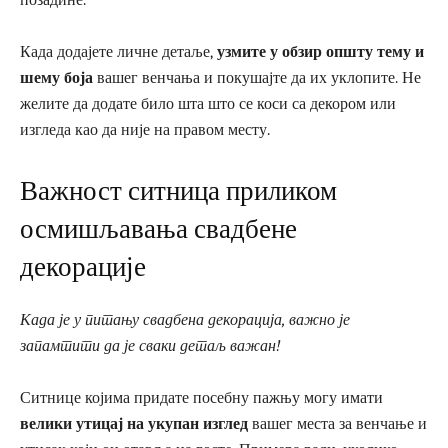
Када додајете личне детаље,
узмите у обзир општу тему и
шему боја
вашег венчања и покушајте да их уклопите. Не
желите да додате било шта што се коси са декором или
изгледа као да није на правом месту.
Важност ситница приликом
осмишљавања свадбене
декорације
Када је у питању свадбена декорација, важно је
запамтити да је сваки детаљ важан!
Ситнице којима придате посебну пажњу могу имати
велики утицај на укупан изглед
вашег места за венчање и