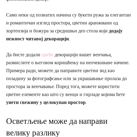
Само неки од познатих начина су букети ружа за елегантан
и романтичан изглед простора, цветни аранжмани од
хортензија и божура за средишњи део стола који
додају
нежност читавој декорацији
.
Да бисте додали
цвеће
декорацији вашег венчања,
размислите о његовом коришћењу на неочекиване начине.
Примера ради, можете да направите цветни зид као
позадину за фотографсање или за украшавање пролаза до
простора за венчавање. Поред тога, можете користити
цветне елементе као што су венци и гирладе којима ћете
унети свежину у целокупан простор
.
Осветљење може да направи
велику разлику