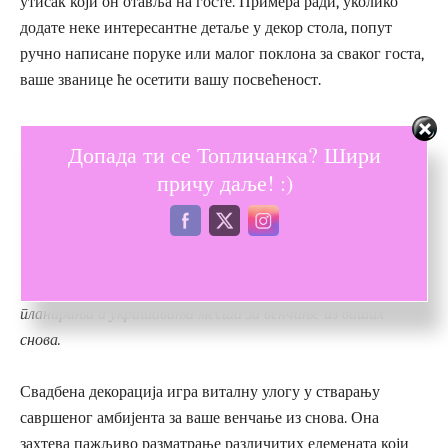
утисак који он отавља на госте. Примера ради, уколико
додате неке интересантне детаље у декор стола, попут
ручно написане поруке или малог поклона за сваког госта,
ваше званице ће осетити вашу посвећеност.
Такође можете
додати мало текстуре свом декору
тако
Допада ти се Топличанка? Шири
што ћете имплементирати различите материјале као што су
причу даље! :)
чупка и дрво. Ови мали детаљи могу помоћи у стварању
усклађеног, али динамичног изгледа који ће ваш дан
венчања учинити још лепшим.
Не заборавите да одвојите време и уживате у процесу
планирања и украшавања места за венчање из ваших
снова.
Свадбена декорација игра виталну улогу у стварању
савршеног амбијента за ваше венчање из снова. Она
захтева пажљиво разматрање различитих елемената који