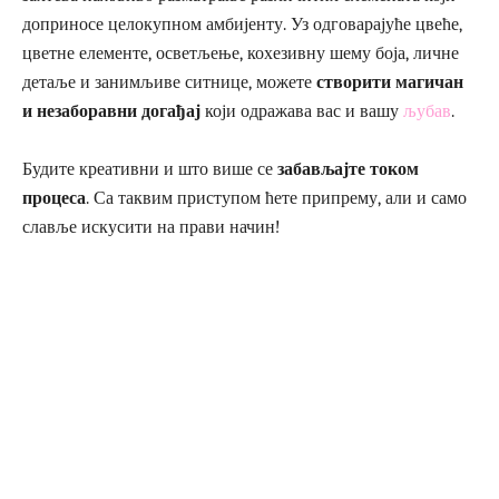
доприносе целокупном амбијенту. Уз одговарајуће цвеће,
цветне елементе, осветљење, кохезивну шему боја, личне
детаље и занимљиве ситнице, можете
створити магичан
и незаборавни догађај
који одражава вас и вашу
љубав
.
Будите креативни и што више се
забављајте током
процеса
. Са таквим приступом ћете припрему, али и само
славље искусити на прави начин!