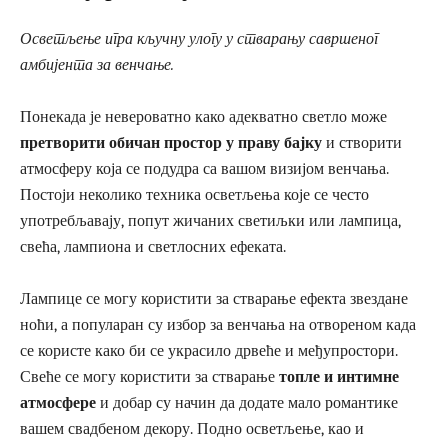
Осветљење
игра кључну улогу у стварању савршеног
амбијента за венчање.
Понекада је невероватно како адекватно светло може
претворити обичан простор у праву бајку
и створити
атмосферу која се подудра са вашом визијом венчања.
Постоји неколико техника осветљења које се често
употребљавају, попут жичаних светиљки или лампица,
свећа, лампиона и светлосних ефеката.
Лампице се могу користити за стварање ефекта звездане
ноћи, а популаран су избор за венчања на отвореном када
се користе како би се украсило дрвеће и међупростори.
Свеће се могу користити за стварање
топле и интимне
атмосфере
и добар су начин да додате мало романтике
вашем свадбеном декору. Подно осветљење, као и