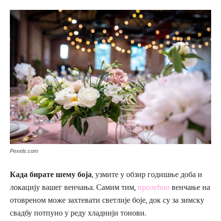
Pexels.com
Када бирате шему боја
, узмите у обзир годишње доба и
локацију вашег венчања. Самим тим,
пролећно
венчање на
отовреном може захтевати светлије боје, док су за зимску
свадбу потпуно у реду хладнији тонови.