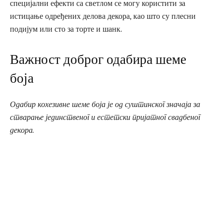
специјални ефекти са светлом се могу користити за
истицање одређених делова декора, као што су плесни
подијум или сто за торте и шанк.
Важност доброг одабира шеме
боја
Одабир кохезивне шеме боја је од суштинског значаја за
стварање јединственог и естетски пријатног свадбеног
декора.