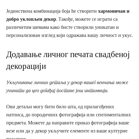
Јединствена комбинација боја ће створити
хармоничан и
добро уклопљен декор
. Такође, можете се играти са
различитим шемама како бисте створили уникатан и
персонализован изглед који одражава вашу личност и укус.
Додавање личног печата свадбеној
декорацији
Укључивање личних детаља у декор вашег венчања може
учинити да цео догађај постане још интимнији.
Ови детаљи могу бити било шта, од прилагођених
натписа, до породичних фотографија или сентименталних
предмета. Можете да направите приказ фотографија ваше
везе или да у декор укључите елементе из ваше културне
позадине.