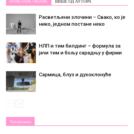
ПОВЕЗАНЕ ОБЈАВЕ
ВИШЕ ОД АУТОРА
Расветљени злочини – Свако, ко је
нико, једном постане некo
НЛП и тим билдинг – формула за
јачи тим и бољу сарадњу у фирми
Сармица, блуз и духоклонуће
Топличанка