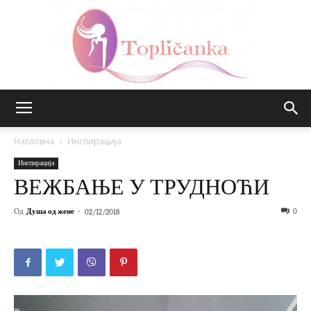
Топличанка
Насловна
Инспирација
Инспирација
ВЕЖБАЊЕ У ТРУДНОЋИ
Од
Душа од жене
-
0
02/12/2018