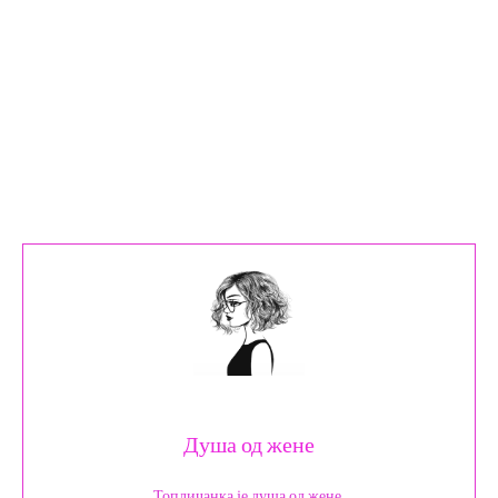
Душа од жене
Топличанка је душа од жене.