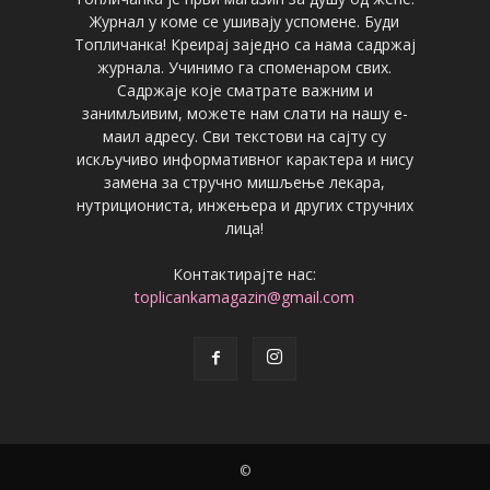
Журнал у коме се ушивају успомене. Буди
Топличанка! Креирај заједно са нама садржај
журнала. Учинимо га споменаром свих.
Садржаје које сматрате важним и
занимљивим, можете нам слати на нашу е-
маил адресу. Сви текстови на сајту су
искључиво информативног карактера и нису
замена за стручно мишљење лекара,
нутрициониста, инжењера и других стручних
лица!
Контактирајте нас:
toplicankamagazin@gmail.com
©