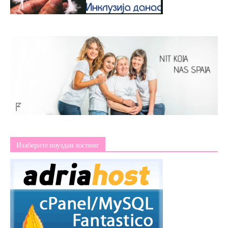
Изаберите поуздан хостинг