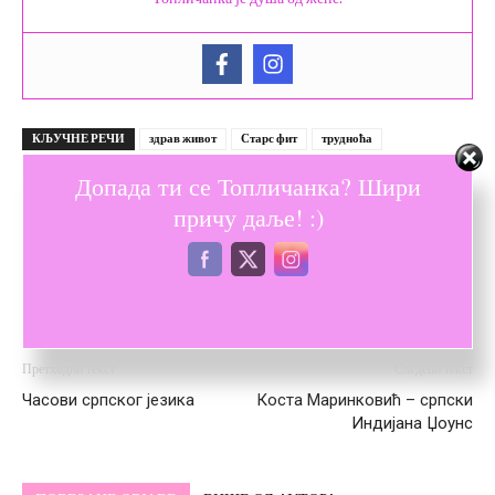
КЉУЧНЕ РЕЧИ
здрав живот
Старс фит
трудноћа
Допада ти се Топличанка? Шири
причу даље! :)
Претходни текст
Следећи текст
Часови српског језика
Коста Маринковић – српски
Индијана Џоунс