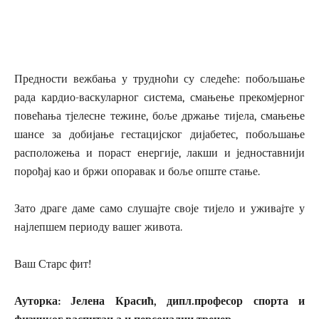
Предности вежбања у трудноћи су следеће: побољшање
рада кардио-васкуларног система, смањење прекомјерног
повећања тјелесне тежине, боље држање тијела, смањење
шансе за добијање гестацијског дијабетес, побољшање
расположења и пораст енергије, лакши и једноставнији
порођај као и бржи опоравак и боље опште стање.
Зато драге даме само слушајте своје тијело и уживајте у
најлепшем периоду вашег живота.
Ваш Старс фит!
Ауторка: Јелена Красић, дипл.професор спорта и