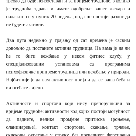
требао да буде неизоставан и за вријеме трудноће. Уколико
је трудноћа здрава и имате одобрење вашег љекара а
налазите се у пуних 20 недеља, онда не постоји разлог да
не будете активне.
Два пута недељно у трајању од сат времена је сасвим
довољно да постанете активна трудница. На вама је да ли
ће то бити вежбање у неком фитнес клубу, у
специјализованим установама са програмима
психофизичке припреме трудница или вежбање у природи.
Најбитније је да вам активност прија и да се ваша беба и
ви осећате лијепо.
Активности и спортови који нису препоручљиви за
вријеме трудноће: активности код којих постоји могућност
да паднете, велике промјене притиска (роњење,
оланинарење), контакт спортови, скакање, трчање,
склекови, окретање у струку, без превеликог форсирања