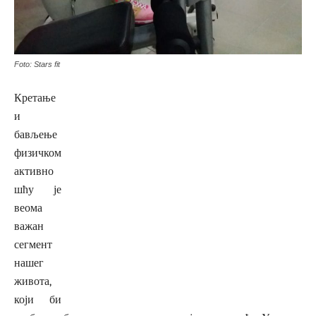
Foto: Stars fit
Кретање
и
бављење
физичком
активно
шћу је
веома
важан
сегмент
нашег
живота,
који би