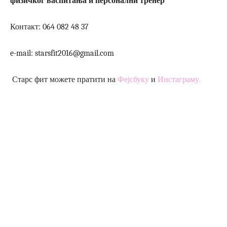
физичког васпитања и персонални тренер
Контакт: 064 082 48 37
e-mail: starsfit2016@gmail.com
Старс фит можете пратити на
Фејсбуку
и
Инстаграму.