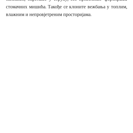
стомачних мишића. Такође се клоните вежбања у топлим,
влажним и непровјетреним просторијама.