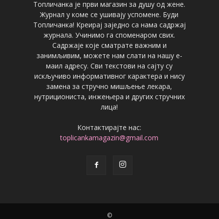
Топличанка је први магазин за душу од жене.
Журнал у коме се ушивају успомене. Буди
Топличанка! Креирај заједно са нама садржај
журнала. Учинимо га споменаром свих.
Садржаје које сматрате важним и
занимљивим, можете нам слати на нашу е-
маил адресу. Сви текстови на сајту су
искључиво информативног карактера и нису
замена за стручно мишљење лекара,
нутрициониста, инжењера и других стручних
лица!
Контактирајте нас:
toplicankamagazin@gmail.com
©