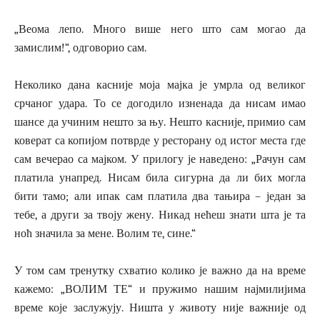
„Веома лепо. Много више него што сам могао да
замислим!“, одговорио сам.
Неколико дана касније моја мајка је умрла од великог
срчаног удара. То се догодило изненада да нисам имао
шансе да учиним нешто за њу. Нешто касније, примио сам
коверат са копијом потврде у ресторану од истог места где
сам вечерао са мајком. У прилогу је наведено: „Рачун сам
платила унапред. Нисам била сигурна да ли бих могла
бити тамо; али ипак сам платила два тањира – један за
тебе, а други за твоју жену. Никад нећеш знати шта је та
ноћ значила за мене. Волим те, сине.“
У том сам тренутку схватио колико је важно да на време
кажемо: „ВОЛИМ ТЕ“ и пружимо нашим најмилијима
време које заслужују. Ништа у животу није важније од