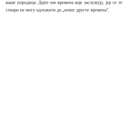
ваше породице. Дајте им времена које заслужују, јер се те
ствари не могу одложити до „неког другог времена“.