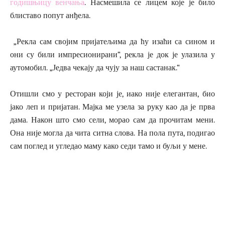
годишњицу венчања
. Насмешила се лицем које је било
блиставо попут анђела.
„Рекла сам својим пријатељима да ћу изаћи са сином и
они су били импресионирани“, рекла је док је улазила у
аутомобил. „Једва чекају да чују за наш састанак.“
Отишли ​​смо у ресторан који је, иако није елегантан, био
јако леп и пријатан. Мајка ме узела за руку као да је прва
дама. Након што смо сели, морао сам да прочитам мени.
Она није могла да чита ситна слова. На пола пута, подигао
сам поглед и угледао маму како седи тамо и буљи у мене.