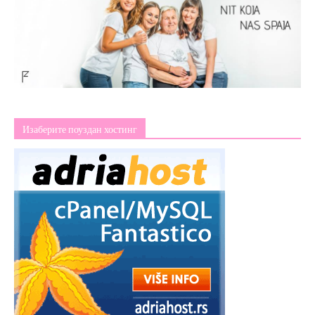
Изаберите поуздан хостинг