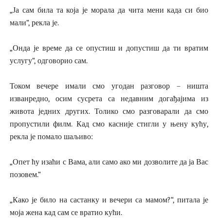
„Ја сам била та која је морала да чита мени када си био
мали“, рекла је.
„Онда је време да се опустиш и допустиш да ти вратим
услугу“, одговорио сам.
Током вечере имали смо угодан разговор – ништа
изванредно, осим сусрета са недавним догађајима из
живота једних других. Толико смо разговарали да смо
пропустили филм. Кад смо касније стигли у њену кућу,
рекла је помало шаљиво:
„Опет ћу изаћи с Вама, али само ако ми дозволите да ја Вас
позовем.“
„Како је било на састанку и вечери са мамом?“, питала је
моја жена кад сам се вратио кући.