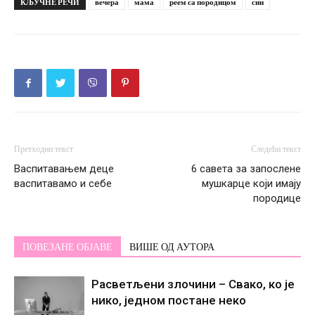
КЉУЧНЕ РЕЧИ
вечера
мама
реем са породицом
син
Претходни текст
Следећи текст
Васпитавањем деце
6 савета за запослене
васпитавамо и себе
мушкарце који имају
породице
ПОВЕЗАНЕ ОБЈАВЕ
ВИШЕ ОД АУТОРА
Расветљени злочини – Свако, ко је
нико, једном постане некo