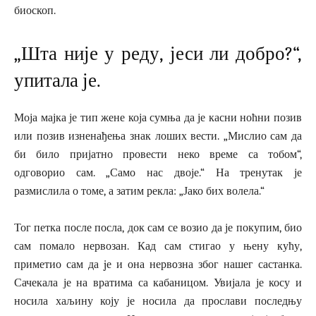
биоскоп.
„Шта није у реду, јеси ли добро?“,
упитала је.
Моја мајка је тип жене која сумња да је касни ноћни позив
или позив изненађења знак лоших вести. „Мислио сам да
би било пријатно провести неко време са тобом“,
одговорио сам. „Само нас двоје.“ На тренутак је
размислила о томе, а затим рекла: „Јако бих волела.“
Тог петка после посла, док сам се возио да је покупим, био
сам помало нервозан. Кад сам стигао у њену кућу,
приметио сам да jе и она нервoзна због нашег састанка.
Сачекала је на вратима са кабаницом. Увијала је косу и
носила хаљину коју је носила да прослави последњу