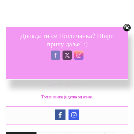
Допада ти се Топличанка? Шири
причу даље! :)
Душа од жене
Топличанка је душа од жене.