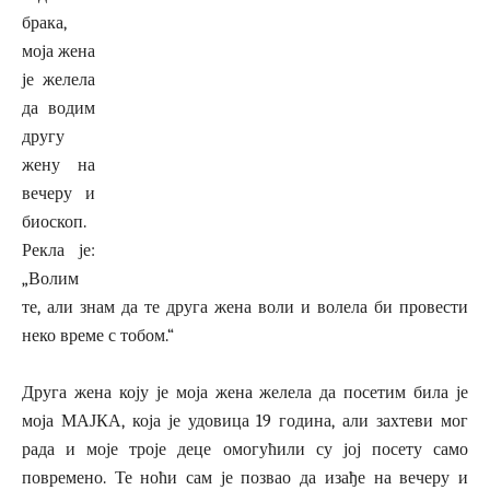
брака,
моја жена
је желела
да водим
другу
жену на
вечеру и
биоскоп.
Рекла је:
„Волим
те, али знам да те друга жена воли и волела би провести
неко време с тобом.“
Друга жена коју је моја жена желела да посетим била је
моја МАЈКА, која је удовица 19 година, али захтеви мог
рада и моје троје деце омогућили су јој посету само
повремено. Те ноћи сам је позвао да изађе на вечеру и