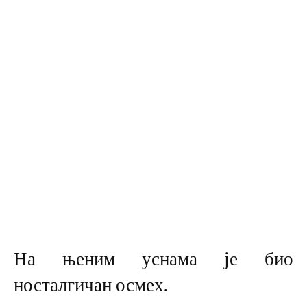
На њеним уснама је био
носталгичан осмех.