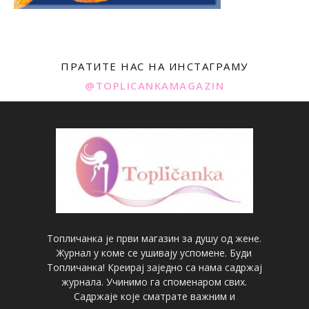
ПРАТИТЕ НАС НА ИНСТАГРАМУ
@TOPLICANKAMAGAZIN
Топличанка је први магазин за душу од жене.
Журнал у коме се ушивају успомене. Буди
Топличанка! Креирај заједно са нама садржај
журнала. Учинимо га споменаром свих.
Садржаје које сматрате важним и