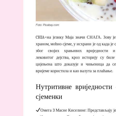
Foto: Pixabay.com
CHIA=на језику Маја значи СНАГА. Зову је
храном, моћно сјеме, у исхрани је од када је с
због својих храњивих вриједности и
лековитог дејства, кроз историју су биле
цијењена што доказује и чињеница да се
вријеме користила и као валута за плаћање.
Нутритивне вриједности 
сјеменки
Омега 3 Масне Киселине: Представљају ј