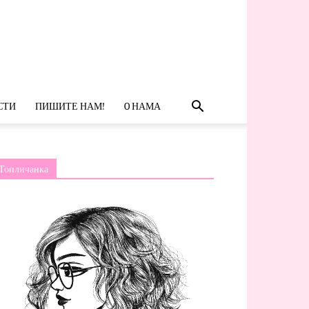
СТИ
ПИШИТЕ НАМ!
O НАМА
Топличанка