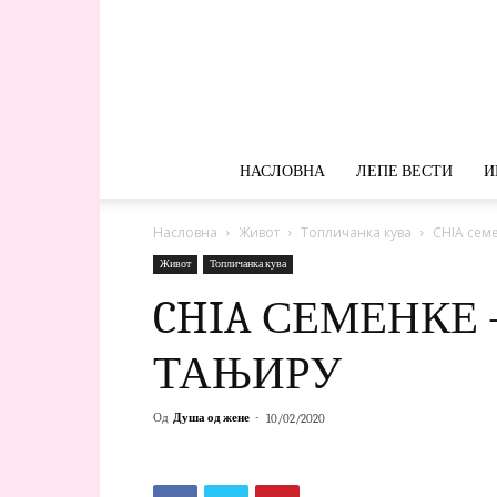
НАСЛОВНА
ЛЕПЕ ВЕСТИ
И
Насловна
Живот
Топличанка кува
CHIA сем
Живот
Топличанка кува
CHIA СЕМЕНКЕ
ТАЊИРУ
Од
Душа од жене
-
10/02/2020