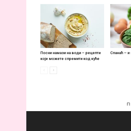
Посни намази на води – рецепти
Спанаћ – и
које можете спремити код куће
П