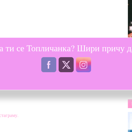
а ти се Топличанка? Шири причу да
порта и физичког васпитања и персонални тренер
стаграму.