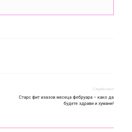
Следећи текст
Старс фит изазов месеца фебруара – како да
будете здрави и хумани!