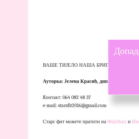
Допад
ВАШЕ ТИЈЕЛО НАША БРИГА
Ауторка: Јелена Красић, дипл.професор с
Koнтакт: 064 082 48 37
e-mail: starsfit2016@gmail.com
Старс фит можете пратити на
Фејсбуку
и
Ин