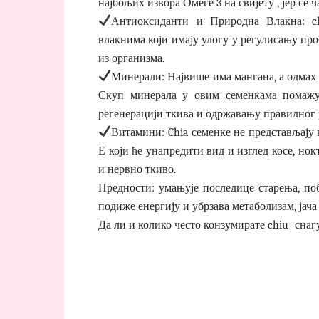
најбољих извора Омеге 3 на свијету , јер се 
Антиоксиданти и Природна Влакна: c
влакнима који имају улогу у регулисању пр
из организма.
Минерали: Највише има мангана, а одмах и
Скуп минерала у овим семенкама помажу
регенерацији ткива и одржавању правилног 
Витамини: Chia семенке не представљају 
Е који ће унапредити вид и изглед косе, но
и нервно ткиво.
Предности: умањује последице старења, по
подиже енергију и убрзава метаболизам, јач
Да ли и колико често конзумирате chiu=снаг