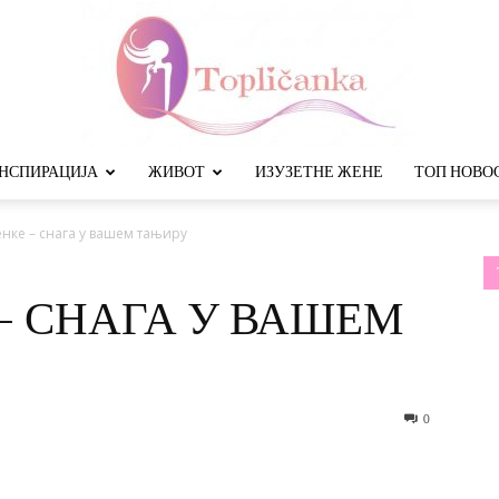
НСПИРАЦИЈА
ЖИВОТ
ИЗУЗЕТНЕ ЖЕНЕ
ТОП НОВО
Топличанка
енке – снага у вашем тањиру
 – СНАГА У ВАШЕМ
0