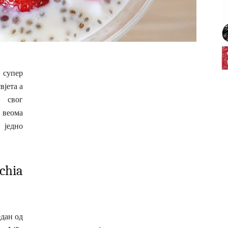
 супер
вјета а
 свог
 веома
 једно
chia
едан од