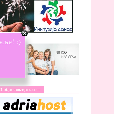
ље! :)
Изаберите поуздан хостинг