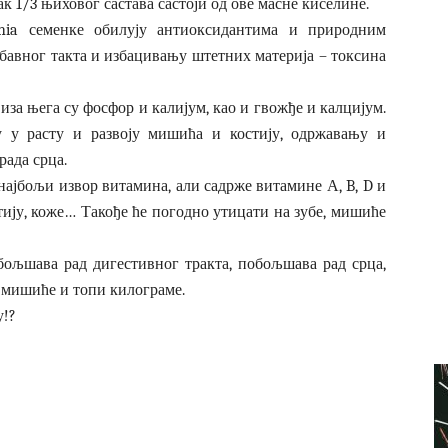
чак 1/3 њиховог састава састоји од ове масне киселине.
hia семенке обилују антиоксидантима и природним
обавног такта и избацивању штетних материја – токсина
за њега су фосфор и калијум, као и гвожђе и калцијум.
 у расту и развоју мишића и костију, одржавању и
рада срца.
најбољи извор витамина, али садрже витамине А, B, D и
ктију, коже… Такође ће погодно утицати на зубе, мишиће
бољшава рад дигестивног тракта, побољшава рад срца,
а мишиће и топи килограме.
у!?