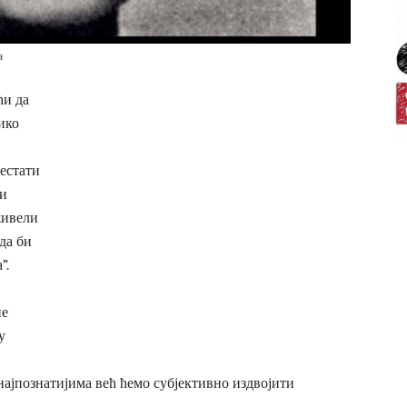
а
ћи да
ико
естати
ли
живели
да би
”.
не
у
ајпознатијима већ ћемо субјективно издвојити