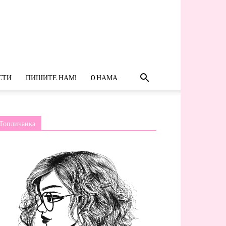
СТИ
ПИШИТЕ НАМ!
O НАМА
Топличанка