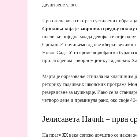
друштвене улоге.
Прва жена која се отргла устаљених образац
Српкиња која је зав
ршила средњу школу
после ње ниједна млада девојка се није одлуч
Српкиње” почињемо од ове кћерке великог 
Новог Сада. У то време војвођанска буржоази
прилагођеном говорном језику тадашњих Ха
Марта је образовање стицала на класичним ј
реторику тадашњих школских програма Монар
резервисане за мушкарце. Иако се за стандард
четворо деце и преминула рано, око своје 40-
Јелисавета Начић – прва с
На прагу XX века српско друштво се након