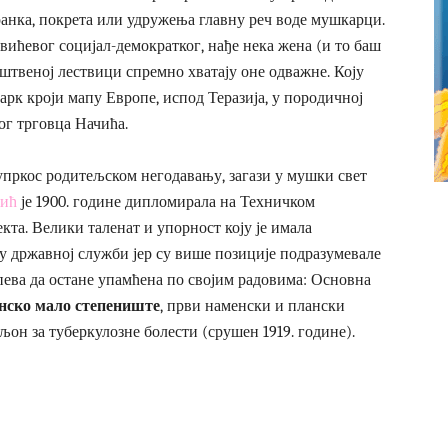
ранка, покрета или удружења главну реч воде мушкарци.
ићевог социјал-демократког, нађе нека жена (и то баш
уштвеној лествици спремно хватају оне одважне. Коју
арк кроји мапу Европе, испод Теразија, у породичној
ог трговца Начића.
, упркос родитељском негодавању, загази у мушки свет
чић
је 1900. године дипломирала на Техничком
кта. Велики таленат и упорност коју је имала
у државној служби јер су више позиције подразумевале
спева да остане упамћена по својим радовима: Основна
нско мало степениште
, први наменски и плански
љон за туберкулозне болести (срушен 1919. године).