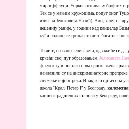
мирнијој луци. Упркос оснивању бројних ст
Тек се у мањим кружоцима, попут оног Туцов
извесна Јелисавета Начић). Али, залет на др
деценију раније, у години кад канцелар Бизм
кући родило се тринаесто дете богатог српск
То дете, названо Јелисавета, одважиће се да
крчећи свој пут образовањем.
Јелисавета На
факултету и постала прва српска жена архите
наилазили су на дискриминаторне препреке 
служење војног рока. Ипак, као цртач она у
школа “Краљ Петар I” у Београду,
калемегда
концепт радничких станова у Београду, пави