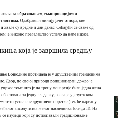
е
жеља за образовањем
,
еманципацијом
и
атностима
. Одабравши линију јачег отпора, ове
 хвале су вредне и дан данас. Сећајући се сваке од
јем је њихово прегалаштво успело да нађе израза.
пкиња која је завршила средњу
ашње Војводине протицала је у друштвеним трендовима
лс. Двор, по својој природи реакционаран, држао је
упркос томе што је на трону монархије била једна жена
 образована за једну владарку, расла је у језуитском
метити устаљене друштвене поретке (тек ће наредну
већеног апсолутизма њеног наследника Јосифа II). На
у се изузеци који су поткопавали традиционалне