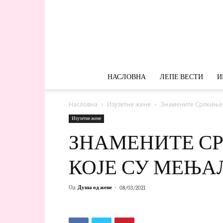
НАСЛОВНА
ЛЕПЕ ВЕСТИ
И
Насловна
Изузетне жене
Знамените Српкиње –
Изузетне жене
ЗНАМЕНИТЕ СР
КОЈЕ СУ МЕЊА
Од
Душа од жене
-
08/03/2021