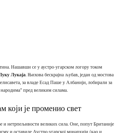
тина. Нашавши се у аустро-угарском логору током
Луку Лукаја
. Њихова бескрајна љубав, један од мостова
Јелисавета, за владе Есад Паше у Албанији, лобирали за
 народима” пред великим силама.
м који је променио свет
зе и нетрпељивости великих сила. Оне, попут Британије
агму и оставиле Аустро-угарској монархији (као и