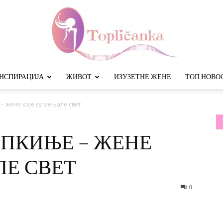
НСПИРАЦИЈА
ЖИВОТ
ИЗУЗЕТНЕ ЖЕНЕ
ТОП НОВО
Топличанка
 жене које су мењале свет
ПКИЊЕ – ЖЕНЕ
ЛЕ СВЕТ
0