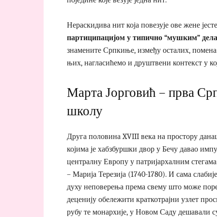
Нераскидива нит која повезује ове жене јест
партиципацијом у типично “мушким” дел
знамените Српкиње, између осталих, помена и
њих, нагласићемо и друштвени контекст у ко
Марта Јорговић – прва Ср
школу
Друга половина XVIII века на простору дан
којима је хабзбуршки двор у Бечу давао импу
централну Европу у патријархалним стегама 
– Марија Терезија (1740-1780). И сама слабије
духу неповерења према свему што може поре
деценију обележити краткотрајни узлет прос
рубу те монархије, у Новом Саду дешавали с