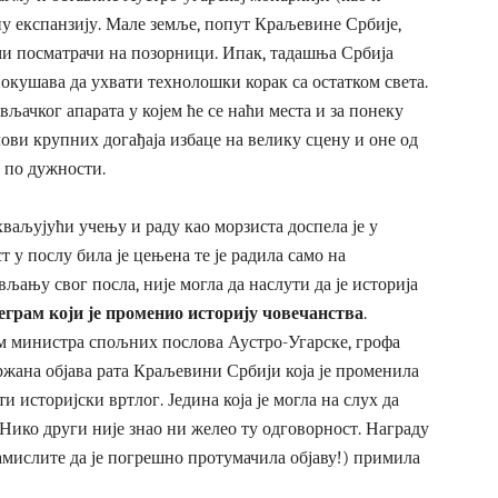
у експанзију. Мале земље, попут Краљевине Србије,
ми посматрачи на позорници. Ипак, тадашња Србија
покушава да ухвати технолошки корак са остатком света.
вљачког апарата у којем ће се наћи места и за понеку
ови крупних догађаја избаце на велику сцену и оне од
и по дужности.
хваљујући учењу и раду као морзиста доспела је у
 у послу била је цењена те је радила само на
љању свог посла, није могла да наслути да је историја
еграм који је променио историју човечанства
.
ам министра спољних послова Аустро-Угарске, грофа
адржана објава рата Краљевини Србији која је променила
 историјски вртлог. Једина која је могла на слух да
Нико други није знао ни желео ту одговорност. Награду
замислите да је погрешно протумачила објаву!) примила