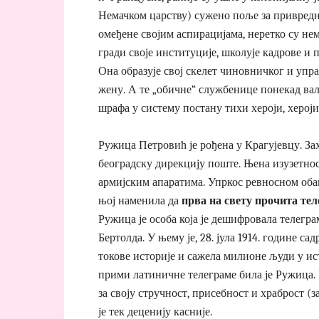
Немачком царству) сужено поље за привредн
омеђене својим аспирацијама, неретко су не
гради своје институције, школује кадрове и 
Она образује свој скелет чиновничког и упра
жену. А те „обичне“ службенице понекад вал
шрафа у систему постану тихи хероји, херој
Ружица Петровић је рођена у Крагујевцу. За
београдску дирекцију поште. Њена изузетност
армијским апаратима. Упркос ревносном обав
њој наменила да
прва на свету прочита тел
Ружица је особа која је дешифровала телегр
Бертолда. У њему је, 28. јула 1914. године с
токове историје и сажела милионе људи у исти
прими латиничне телеграме била је Ружица. 
за своју стручност, присебност и храброст (
је тек деценију касније.