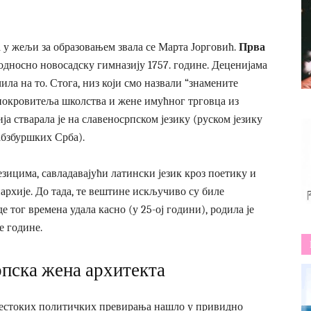
а у жељи за образовањем звала се Марта Јорговић.
Прва
односно новосадску гимназију 1757. године. Деценијама
ила на то. Стога, низ који смо назвали “знамените
покровитеља школства и жене имућног трговца из
ја стварала је на славеносрпском језику (руском језику
бзбуршких Срба).
езицима, савладавајући латински језик кроз поетику и
хије. До тада, те вештине искључиво су биле
е тог времена удала касно (у 25-ој години), родила је
е године.
рпска жена архитекта
 жестоких политичких превирања нашло у привидно