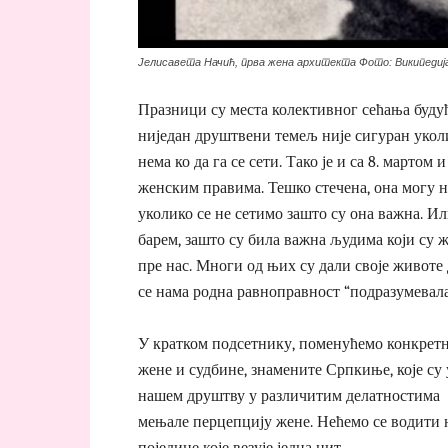
Јелисавета Начић, прва жена архитекта Фото: Википедиј
Празници су места колективног сећања буду
ниједан друштвени темељ није сигуран укол
нема ко да га се сети. Тако је и са 8. мартом и
женским правима. Тешко стечена, она могу н
уколико се не сетимо зашто су она важна. И
барем, зашто су била важна људима који су 
пре нас. Многи од њих су дали своје животе 
се нама родна равноправност “подразумевала
У кратком подсетнику, поменућемо конкрет
жене и судбине, знамените Српкиње, које су 
нашем друштву у различитим делатностима
мењале перцепцију жене. Нећемо се водити н
поједине које везује једна нит.