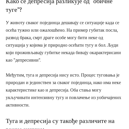
Како се депресија разликује од “обичне
туге”?
У животу сваког појединца дешавају се ситуације када се
осећа тужно или ожалошћено. На пример губитак посла,
развод брака, смрт драге особе могу бити неке од
ситуација у којима је природно осећати тугу и бол. Људи
који проживљавају губитке некада бивају окарактерисани
као “депресивни”.
Међутим, туга и депресија нису исто. Процес туговања је
природан и јединствен за сваког појединца, иако има неке
карактеристике као и депресија. Оба стања могу
укључивати интензивну тугу и повлачење из уобичајених
активности.
Туга и депресија су такође различите на