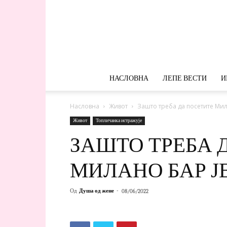
НАСЛОВНА
ЛЕПЕ ВЕСТИ
И
Насловна
Живот
Зашто треба да посетите Мил
Живот
Топличанка истражује
ЗАШТО ТРЕБА 
МИЛАНО БАР Ј
Од
Душа од жене
-
08/06/2022