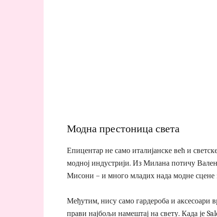
Модна престоница света
Епицентар не само италијанске већ и светск
модној индустрији. Из Милана потичу Вален
Мисони – и много младих нада модне сцене за
Међутим, нису само гардероба и аксесоари в
прави најбољи намештај на свету. Када је Sal