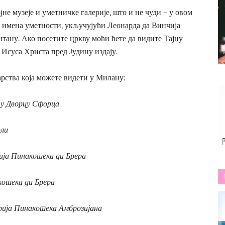
не музеје и уметничке галерије, што и не чуди – у овом
х имена уметности, укључујући Леонарда да Винчија
нтану. Ако посетите цркву моћи ћете да видите Тајну
 Исуса Христа пред Јудину издају.
арства која можете видети у Милану:
 у Дворцу Сфорца
оли
ија Пинакотека ди Брера
котека ди Брера
рија Пинакотека Амброзијана