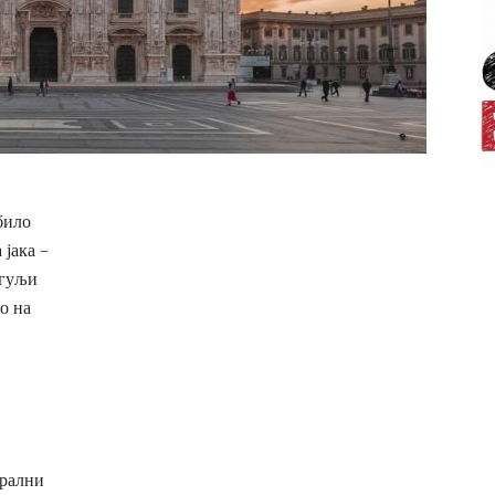
било
 јака –
агуљи
о на
урални