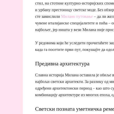
стил, на стотине културно-историјских спом
и урбану престоницу светске моде. Без обзир
сте замислили
Милано путовање
– да ли жел
чувене италијанске специјалитете и пића – о
најбољег, јер ништа у вези Милана није прос
У редовима који ће уследити прочитаћете за
када га посетите први пут, покушајте да одол
Предивна архитектура
Славна историја Милана оставила је обиље в
најбољи светски архитекти. За разлику од м
одређени архитектонски период – као што 
комбинацију архитектуре из многих епоха, о
Светски позната уметничка реме