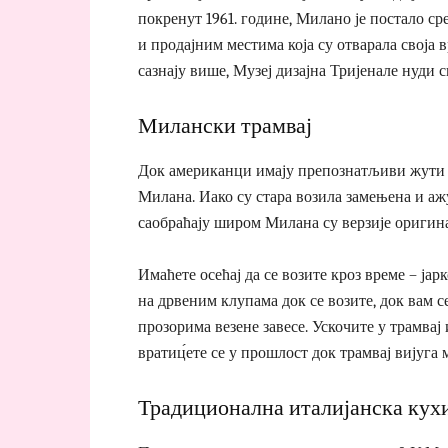
покренут 1961. године, Милано је постало с
и продајним местима која су отварала своја 
сазнају више, Музеј дизајна Тријенале нуди с
Милански трамвај
Док американци имају препознатљиви жути т
Милана. Иако су стара возила замењена и аж
саобраћају широм Милана су верзије оригиналн
Имаћете осећај да се возите кроз време – ја
на дрвеним клупама док се возите, док вам с
прозорима везене завесе. Ускочите у трамвај
вратиц́ете се у прошлост док трамвај вијуга
Традиционална италијанска кух