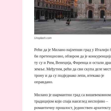
Unsplash.com
Рећи да је Милано најлепши град у Италији 
би претенциозно, обзиром да је конкуренција
ту су и Рим, Венеција, Фиренца и остали др
земље. Међутим, рећи да сви скупа деле мест
трону и да су подједнако лепи, итекако је
оправдано.
Милано је шармантни град са вишевековном
традицијом који спаја наизглед неспојиво –
романтичну прошлост, јединствен архитект