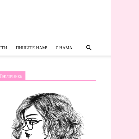
СТИ
ПИШИТЕ НАМ!
O НАМА
Топличанка