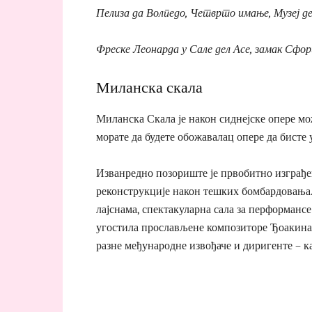
Пелиза да Волпедо, Четврто имање, Музеј д
Фреске Леонарда у Сале дел Асе, замак Сфо
Миланска скала
Миланска Скала је након сиднејске опере мож
морате да будете обожавалац опере да бисте у
Изванредно позориште је првобитно изграђен
реконструкције након тешких бомбардовања
лајснама, спектакуларна сала за перформансе 
угостила прослављене композиторе Ђоакина 
разне међународне извођаче и диригенте – ка