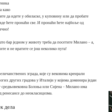
еника
а како
ите да идете у обиласке, у куповину или да пробате
вде ћете пронаћи све. И пронаћи ћете најбоље од
ечно!
што бар једном у животу треба да посетите Милано – а,
ите и не вратите се још неколико пута!
еличанствених зграда, које су вековима креирали
ногих других градова у Италији у којима доминира један
су средњовековна Болоња или Сијена – Милано има
д ренесансе до неокласицизма.
к дела