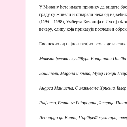
У Милану ћете имати прилику да видите број
граду су живели и стварали нека од највећи
(1494 – 1498), Умберта Бочонија и Лусија Фо
вечеру, слику која приказује последњи оброк
Ево неких од најпознатијих ремек дела слик
Микеланђелова скулптура Ронданини Пиета
Ботичели, Мадона и књига, Музеј Полди Пец
Андреа Мантења, Оплакивање Христа, галер
Рафаело, Венчање Богородице, галерија Пина
Леонардо да Винчи, Портрет музичара, гале