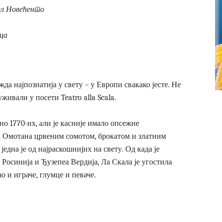
ел Новећенто
рца
да најпознатија у свету – у Европи свакако јесте. Не
живали у посети Teatro alla Scala.
о 1770-их, али је касније имало опсежне
. Омотана црвеним сомотом, брокатом и златним
једна је од најраскошнијих на свету. Од када је
Росинија и Ђузепеа Вердија, Ла Скала је угостила
о и играче, глумце и певаче.