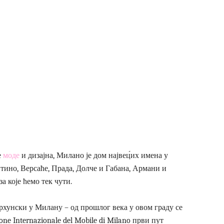
е
моде
и дизајна, Милано је дом највец́их имена у
тино, Версаће, Прада, Долче и Габана, Армани и
 које ћемо тек чути.
рхунски у Милану – од прошлог века у овом граду се
one Internazionale del Mobile di Milano први пут