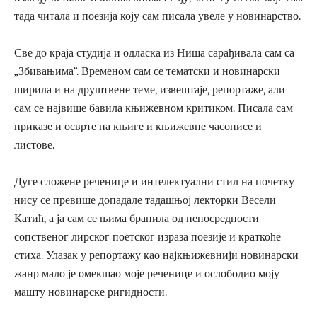
тада читала и поезија коју сам писала увеле у новинарство.
Све до краја студија и одласка из Ниша сарађивала сам са
„Збивањима“. Временом сам се тематски и новинарски
ширила и на друштвене теме, извештаје, репортаже, али
сам се највише бавила књижевном критиком. Писала сам
приказе и осврте на књиге и књижевне часописе и
листове.
Дуге сложене реченице и интелектуални стил на почетку
нису се превише допадале тадашњој лекторки Весели
Катић, а ја сам се њима бранила од непосредности
сопственог лирског поетског израза поезије и краткоће
стиха. Улазак у репортажу као најкњижевнији новинарски
жанр мало је омекшао моје реченице и ослободио моју
машту новинарске ригидности.