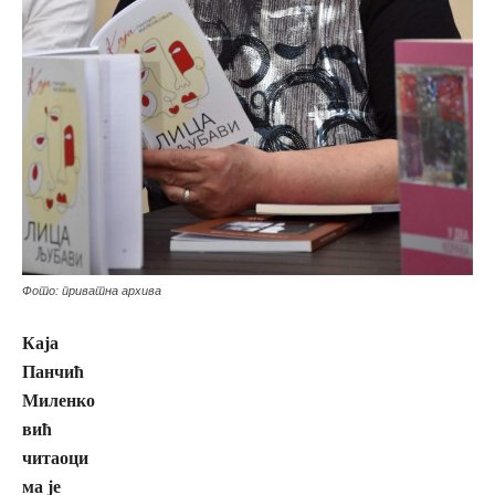
Фото: приватна архива
Каја
Панчић
Миленко
вић
читаоци
ма је