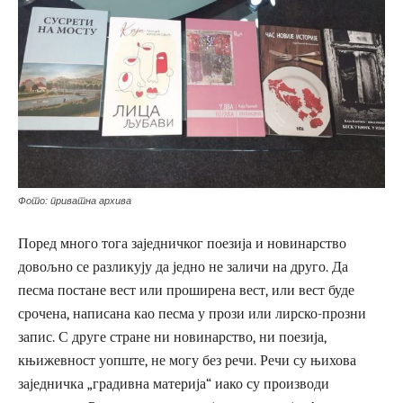
Фото: приватна архива
Поред много тога заједничког поезија и новинарство
довољно се разликују да једно не заличи на друго. Да
песма постане вест или проширена вест, или вест буде
срочена, написана као песма у прози или лирско-прозни
запис. С друге стране ни новинарство, ни поезија,
књижевност уопште, не могу без речи. Речи су њихова
заједничка „градивна материја“ иако су производи