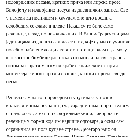
недовршених песама, кратких прича или лирске прозе.
Било је ту и издвојених пасуса из дневничких записа. Све
у намери да препишем и сачувам оно што вреди, а
ослободим се сламе и плеве. Некад су то биле само
реченице, некад по неколико њих. И баш међу реченицама
јединицама издвојила сам десет њих, које су ми се учиниле
посебно набијене асоцијативним потенцијалом и да могу
као касетне бомбице распрскавати мисли на све стране, а
потом затварати у неку од краћих књижевних форми:
миниесеја, лирско-прозних записа, кратких прича, све до
песме.
Решила сам да то и проверим и упутила сам позив
књижевницима познаницима, сарадницима и пријатељима
с предлогом да напишу свој књижевни одговор на те
реченице у форми која им највише одговара, а обим сам
ограничила на пола куцане стране. Десеторо њих од