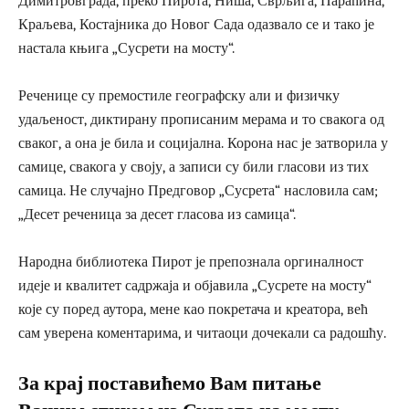
Димитровграда, преко Пирота, Ниша, Сврљига, Параћина,
Краљева, Костајника до Новог Сада одазвало се и тако је
настала књига „Сусрети на мосту“.
Реченице су премостиле географску али и физичку
удаљеност, диктирану прописаним мерама и то свакога од
сваког, а она је била и социјална. Корона нас је затворила у
самице, свакога у своју, а записи су били гласови из тих
самица. Не случајно Предговор „Сусрета“ насловила сам;
„Десет реченица за десет гласова из самица“.
Народна библиотека Пирот је препознала оргиналност
идеје и квалитет садржаја и објавила „Сусрете на мосту“
које су поред аутора, мене као покретача и креатора, већ
сам уверена коментарима, и читаоци дочекали са радошћу.
За крај поставићемо Вам питање