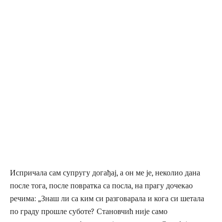
Испричала сам супругу догађај, а он ме је, неколио дана
после тога, после повратка са посла, на прагу дочекао
речима: „Знаш ли са ким си разговарала и кога си шетала
по граду прошле суботе? Становчић није само