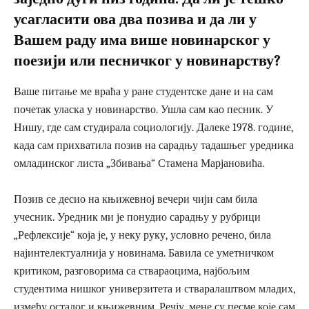
усагласити ова два позива и да ли у
Вашем раду има више новинарског у
поезији или песничког у новинарству?
Ваше питање ме враћа у ране студентске дане и на сам
почетак уласка у новинарство. Ушла сам као песник. У
Нишу, где сам студирала социологију. Далеке 1978. године,
када сам прихватила позив на сарадњу тадашњег уредника
омладинског листа „Збивања“ Стамена Марјановића.
Позив се десио на књижевној вечери чији сам била
учесник. Уредник ми је понудио сарадњу у рубрици
„Рефлексије“ која је, у неку руку, условно речено, била
најинтелектуалнија у новинама. Бавила се уметничком
критиком, разговорима са ствараоцима, најбољим
студентима нишког универзитета и стваралаштвом младих,
између осталог и књижевним. Речју, мене су песме које сам