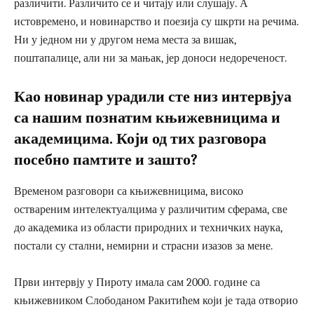
различити. Различито се и читају или слушају. А
истовремено, и новинарство и поезија су шкрти на речима.
Ни у једном ни у другом нема места за вишак,
поштапалице, али ни за мањак, јер доноси недореченост.
Као новинар урадили сте низ интервјуа
са нашим познатим књижевницима и
академицима. Који од тих разговора
посебно памтите и зашто?
Временом разговори са књижевницима, високо
оствареним интелектуалцима у различитим сферама, све
до академика из области природних и техничких наука,
постали су стални, немирни и страсни изазов за мене.
Први интервју у Пироту имала сам 2000. године са
књижевником Слободаном Ракитићем који је тада отворио