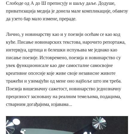
Слободе од А до Ш преписују и шаљу даље. Додуше,
приватизација медија је донела мале компликације, обавезу
да узето бар мало измене, прераде.
Лично, у новинарству као и у поезији осећам се као код
куће. Писање новинарских текстова, нарочито репортажа,
интервјуа, цртица и белешки испуњава ме једнако као
писање поезије. Истовремено, поезија и новинарство су
увек функционисале као две самосталне самосвојне
креативне опсесије које живе своје независне животе
тражећи и узимајући од мене оно најбоље што им треба.
Поезија вишезначну сажетост, новинарство једнозначну
прецизност засновану на реалним темељима, подацима,
стварним догађајима, изјавама…