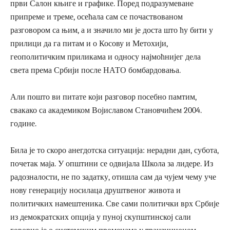
први Салон књиге и графике. Поред подразумеване
припреме и треме, осећала сам се почаствованом
разговором са њим, а и значило ми је доста што ћу бити у
прилици да га питам и о Косову и Метохији,
геополитичким приликама и односу најмоћнијег дела
света према Србији после НАТО бомбардовања.
Али пошто ви питате који разговор посебно памтим,
свакако са академиком Војиславом Становчићем 2004.
године.
Била је то скоро анегдотска ситуација: нерадни дан, субота,
почетак маја. У општини се одвијала Школа за лидере. Из
радозналости, не по задатку, отишла сам да чујем чему уче
нову генерацију носилаца друштвеног живота и
политичких намештеника. Све сами политички врх Србије
из демократских опција у пуној скупштинској сали