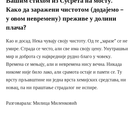
Вашим стихом из Сусрета на мосту.
Како да заражени чистотом (додајемо –
у овом невремену) преживе у долини
плача?
Као и досад. Нека чувају своју чистоту. Од те „заразе“ се не
умире. Страда се често, али све има своју цену. Унутрашњи
мир и доброта су највредније рудно благо у човеку.
Времена се мењају, али и невремена нису вечна. Никада
никоме није било лако, али срамота остаје и памти се. Ту
врсту прљавштине ни једна врста хемијских средстава, ни
новац, па ни праштање страдалог не испире.
Разговарала: Милица Миленковић