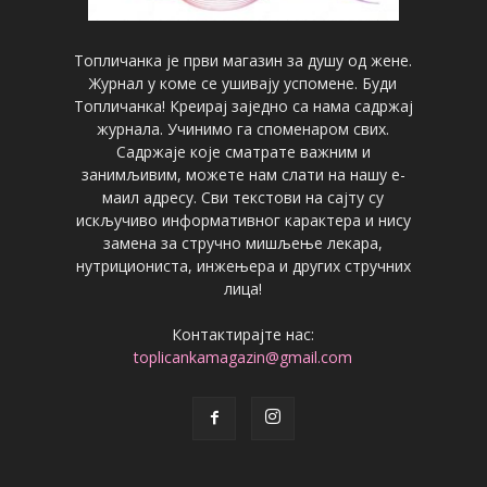
Топличанка је први магазин за душу од жене.
Журнал у коме се ушивају успомене. Буди
Топличанка! Креирај заједно са нама садржај
журнала. Учинимо га споменаром свих.
Садржаје које сматрате важним и
занимљивим, можете нам слати на нашу е-
маил адресу. Сви текстови на сајту су
искључиво информативног карактера и нису
замена за стручно мишљење лекара,
нутрициониста, инжењера и других стручних
лица!
Контактирајте нас:
toplicankamagazin@gmail.com