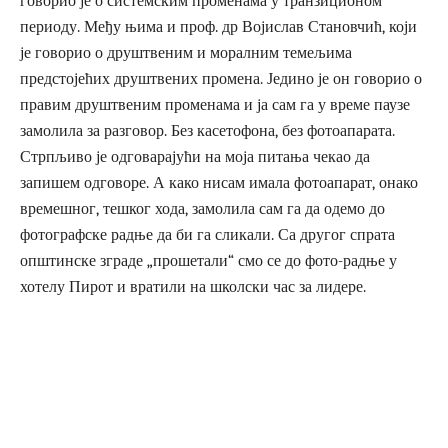
говорио је о системским променама у транзиционом
периоду. Међу њима и проф. др Војислав Становчић, који
је говорио о друштвеним и моралним темељима
предстојећих друштвених промена. Једино је он говорио о
правим друштвеним променама и ја сам га у време паузе
замолила за разговор. Без касетофона, без фотоапарата.
Стрпљиво је одговарајући на моја питања чекао да
запишем одговоре. А како нисам имала фотоапарат, онако
времешног, тешког хода, замолила сам га да одемо до
фотографске радње да би га сликали. Са другог спрата
општинске зграде „прошетали“ смо се до фото-радње у
хотелу Пирот и вратили на школски час за лидере.