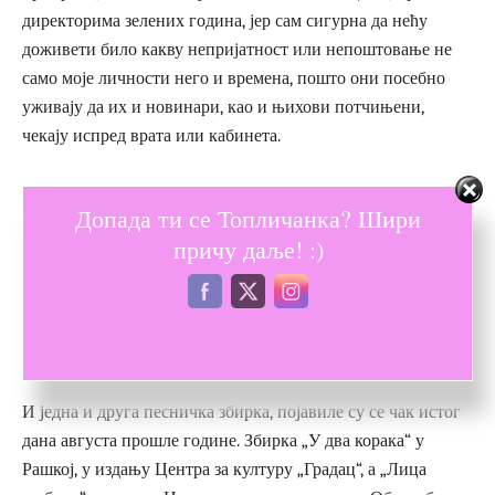
директорима зелених година, јер сам сигурна да нећу
доживети било какву непријатност или непоштовање не
само моје личности него и времена, пошто они посебно
уживају да их и новинари, као и њихови потчињени,
чекају испред врата или кабинета.
Ваше нове књиге дошле су у време
Допада ти се Топличанка? Шири
короне:
У два корака
и
Лица љубави
.
причу даље! :)
Како је дошло до тога да своје читаоце у
исто време обрадујете двема књига?
Које су њихове сличности, а које
разлике?
И једна и друга песничка збирка, појавиле су се чак истог
дана августа прошле године. Збирка „У два корака“ у
Рашкој, у издању Центра за културу „Градац“, а „Лица