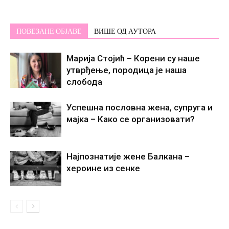
ПОВЕЗАНЕ ОБЈАВЕ
ВИШЕ ОД АУТОРА
Марија Стојић – Корени су наше
утврђење, породица је наша
слобода
Успешна пословна жена, супруга и
мајка – Како се организовати?
Најпознатије жене Балкана –
хероине из сенке