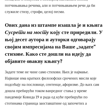
потчињавања речима, али и потчињавањем речи да би
служиле стиху, строфи, целој песми.
Ових дана из штампе изашла је и књига
Сусрети на мосту
коју сте приредили. У
њој десет аутора и ауторки одговарају
својим импресијама на Ваше „задате“
стихове. Како сте дошли на идеју да
објавите овакву књигу?
Задате теме не чине само стихови. Њих је најмање.
Највише има кратких филозофски срочених мисли које
подсећају на пословице, сентенце, афоризме. До њих сам
дошла пребирући током ванредног стања у време
пандемије Ковида 19 и рада од куће пребирући по
стотинама страница заоставштине од започетих а