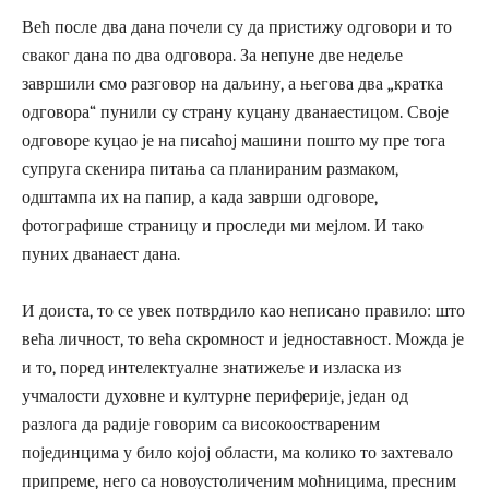
Већ после два дана почели су да пристижу одговори и то
сваког дана по два одговора. За непуне две недеље
завршили смо разговор на даљину, а његова два „кратка
одговора“ пунили су страну куцану дванаестицом. Своје
одговоре куцао је на писаћој машини пошто му пре тога
супруга скенира питања са планираним размаком,
одштампа их на папир, а када заврши одговоре,
фотографише страницу и проследи ми мејлом. И тако
пуних дванаест дана.
И доиста, то се увек потврдило као неписано правило: што
већа личност, то већа скромност и једноставност. Можда је
и то, поред интелектуалне знатижеље и изласка из
учмалости духовне и културне периферије, један од
разлога да радије говорим са високооствареним
појединцима у било којој области, ма колико то захтевало
припреме, него са новоустоличеним моћницима, пресним