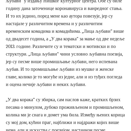
љубави“ у издању Нишког културног центра. Обе су биле
годину дана заточенице коронавируса и ванредног стања.
И то их једино, поред мене као аутора повезује, јер су
настајале у различитим времена и у различитим
временским комадима и комадићима. „Лица љубави“ више
од двадесет година, а „У два корака“ за мање од две недеље
2013. године. Различите су и тематски и мотивски и по
структури. „Лица љубави“ чини условно љубавна поезија,
јер су песме више промишљање љубави, него испевана
љубав. И то промишљање љубави из мушке и женске
главе, колико је то могуће из једне, али и из туђих погледа
и оцена нечије љубави и неких љубави.
„У два корака“ су збирка, сам наслов каже, кратких брзих
песама о минулом, дубоко проживљеном и промишљеном,
колика ми је снага и домет ума била. Између њених корица
су мој дом, кућни праг, најближи и најдражи којих више
нема, али и искуства с поезијом, настанком песме,