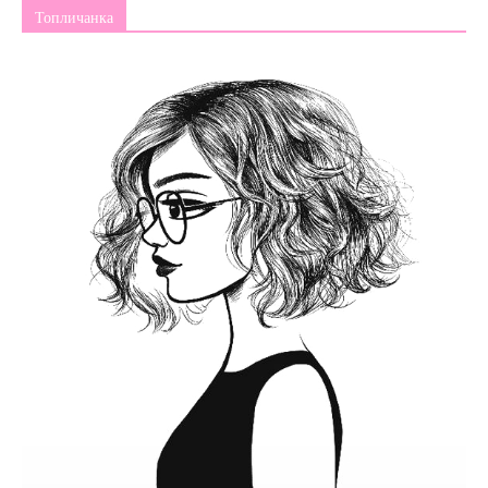
Топличанка