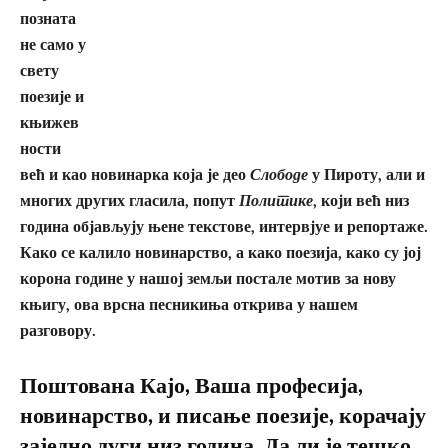
позната
не само у
свету
поезије и
књижев
ности
већ и као новинарка која је део
Слободе
у Пироту, али и
многих других гласила, попут
Политике
, који већ низ
година објављују њене текстове, интервјуе и репортаже.
Како се калило новинарство, а како поезија, како су јој
корона године у нашој земљи постале мотив за нову
књигу, ова врсна песникиња открива у нашем
разговору.
Поштована Кајо, Ваша професија,
новинарство, и писање поезије, корачају
заједно дуги низ година. Да ли је тешко