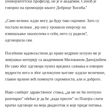
универзитетски професор, он је и академик. Синоћ је
говорио на промоцији књиге Добрице Ћосића.“
„Само велики људи могу да буду тако скромни. Зато су
постали велики , јер нису трошили енергију на
измишљање хвалоспева о себи, него су радили“,
одговорила сам.
Посебним задовољством до праве ведрине испуно ме је
зимушњи интервју са академиком Милованом Данојлићем.
Не само због одговора пуних вредних сазнања и изворне
мудрости него и због целокупне његове људске величине,
главне врлине већ поменуте скромности, али и доброте.
Иако слабијег здравственог стања, „да ме не би потпуно
разочарао“ обећао је да ће „када приспе“ из Поатјеа слати
кратке одговоре на моја двадесетак и које приде питања.