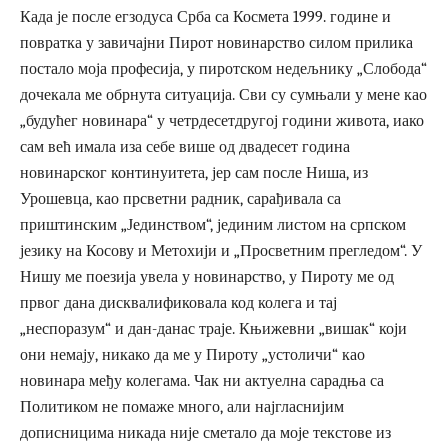
Када је после егзодуса Срба са Космета 1999. године и
повратка у завичајни Пирот новинарство силом прилика
постало моја професија, у пиротском недељнику „Слобода“
дочекала ме обрнута ситуација. Сви су сумњали у мене као
„будућег новинара“ у четрдесетдругој години живота, иако
сам већ имала иза себе више од двадесет година
новинарског континуитета, јер сам после Ниша, из
Урошевца, као прсветни радник, сарађивала са
приштинским „Јединством“, јединим листом на српском
језику на Косову и Метохији и „Просветним прегледом“. У
Нишу ме поезија увела у новинарство, у Пироту ме од
првог дана дисквалификовала код колега и тај
„неспоразум“ и дан-данас траје. Књижевни „вишак“ који
они немају, никако да ме у Пироту „устоличи“ као
новинара међу колегама. Чак ни актуелна сарадња са
Политиком не помаже много, али најгласнијим
дописницима никада није сметало да моје текстове из