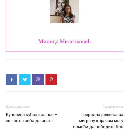
Милица Миленковић
Претходни текст
Следећи текст
Куповина кућице за псе –
Природна решења за
све што треба да знате
мигрену која вам могу
помоћи да победите бол