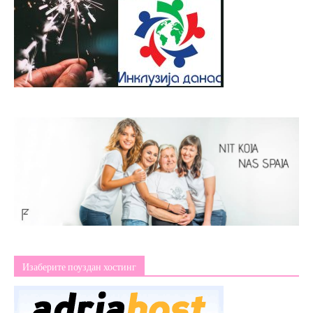
Изаберите поуздан хостинг