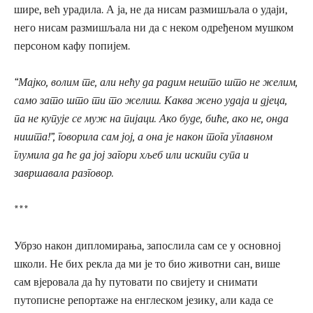
шире, већ урадила. А ја, не да нисам размишљала о удаји,
него нисам размишљала ни да с неком одређеном мушком
персоном кафу попијем.
“Мајко, волим те, али нећу да радим нешто што не желим,
само зато што ти то желиш. Каква жено удаја и дјеца,
па не купује се муж на пијаци. Ако буде, биће, ако не, онда
ништа!”, говорила сам јој, а она је након тога углавном
глумила да ће да јој загори хљеб или искипи супа и
завршавала разговор.
***
Убрзо након дипломирања, запослила сам се у основној
школи. Не бих рекла да ми је то био животни сан, више
сам вјеровала да ћу путовати по свијету и снимати
путописне репортаже на енглеском језику, али када се