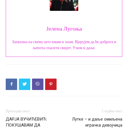
Јелена Лугоња
Захвална на свему што имам и знам. Вјерујем да ће доброта и
љепота спасити свијет. Учим и даље.
Претходни текст
Следећи текст
ДАРЈА ВУЧИЋЕВИЋ:
Лутке – и даље омиљена
ПОКУШАВАМ ДА
играчка девојчица