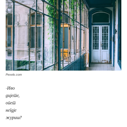
Pexels.com
-Иво
дијете,
опет
негдје
журиш?