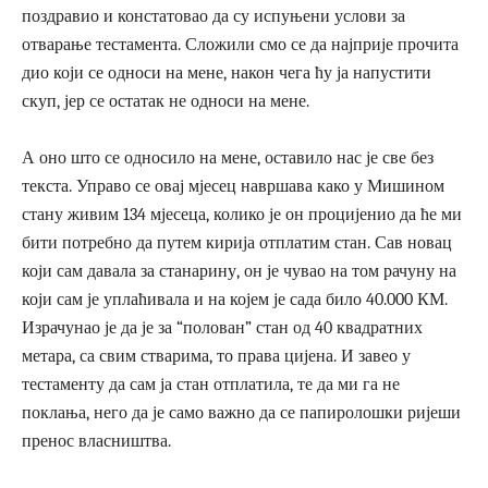
поздравио и констатовао да су испуњени услови за
отварање тестамента. Сложили смо се да најприје прочита
дио који се односи на мене, након чега ћу ја напустити
скуп, јер се остатак не односи на мене.
А оно што се односило на мене, оставило нас је све без
текста. Управо се овај мјесец навршава како у Мишином
стану живим 134 мјесеца, колико је он процијенио да ће ми
бити потребно да путем кирија отплатим стан. Сав новац
који сам давала за станарину, он је чувао на том рачуну на
који сам је уплаћивала и на којем је сада било 40.000 КМ.
Израчунао је да је за “полован” стан од 40 квадратних
метара, са свим стварима, то права цијена. И завео у
тестаменту да сам ја стан отплатила, те да ми га не
поклања, него да је само важно да се папиролошки ријеши
пренос власништва.