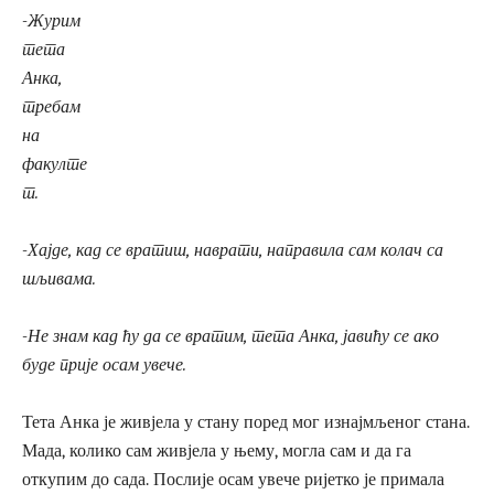
-Журим
тета
Анка,
требам
на
факулте
т.
-Хајде, кад се вратиш, наврати, направила сам колач са
шљивама.
-Не знам кад ћу да се вратим, тета Анка, јавићу се ако
буде прије осам увече.
Тета Анка је живјела у стану поред мог изнајмљеног стана.
Мада, колико сам живјела у њему, могла сам и да га
откупим до сада. Послије осам увече ријетко је примала