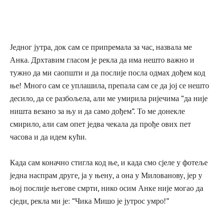
Једног јутра, док сам се припремала за час, назвала ме
Анка. Дрхтавим гласом је рекла да има нешто важно и
тужно да ми саопшти и да послије посла одмах дођем код
ње! Много сам се уплашила, препала сам се да јој се нешто
десило, да се разбољела, али ме умирила ријечима “да није
ништа везано за њу и да само дођем”. То ме донекле
смирило, али сам опет једва чекала да прође ових пет
часова и да идем кући.
Када сам коначно стигла код ње, и када смо сјеле у фотеље
једна наспрам друге, ја у њену, а она у Милованову, јер у
њој послије његове смрти, нико осим Анке није могао да
сједи, рекла ми је: “Чика Мишо је јутрос умро!”