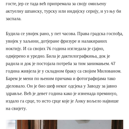
госте, јер се тада већ припремала за своју омиљену
актуелну шпанску, турску или индијску серију, и уз њу би
заспала.
Будила се увијек рано, у пет часова. Права градска госпођа,
увијек у хаљини, дотјеране фризуре и налакираних
ноктију. И са својих 76 година изгледала је сјајно,
одмјерено и уредно. Била је дактилографкиња, док је
радила и док је постојала потреба за тим занимањем. 47
година живјела је у складном браку са својим Милованом.
Барем је мени по њеним причама и фотографијама тако
дјеловало. Он је био шеф неког одсјека у Заводу за јавно
здравље. Већ је девет година како је изненада преминуо,
издало га срце, то исто срце које је Анку вољело највише
на свијету.