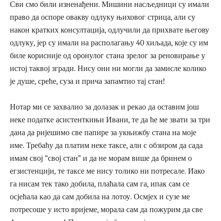
Сви смо били изненађени. Мишини насљедници су имали
право да оспоре овакву одлуку њиховог стрица, али су
након кратких консултација, одлучили да прихвате његову
одлуку, јер су имали на располагању 40 хиљада, које су им
биле корисније од оронулог стана зрелог за реновирање у
истој таквој згради. Нису они ни могли да замисле колико
је душе, среће, суза и прича запамтио тај стан!
Нотар ми се захвалио за долазак и рекао да оставим још
неке податке асистенткињи Ивани, те да ће ме звати за три
дана да ријешимо све папире за укњижбу стана на моје
име. Требаћу да платим неке таксе, али с обзиром да сада
имам свој “свој стан” и да не морам више да бринем о
егзистенцији, те таксе ме нису толико ни потресале. Иако
га нисам тек тако добила, плаћала сам га, ипак сам се
осјећала као да сам добила на лотоу. Осмјех и сузе ме
потресоше у исто вријеме, морала сам да пожурим да све