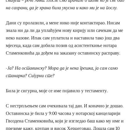
снађеш – рече Анка. После смо причале о томе ко је све био
на сахрани, да је храна била укусна и како ми је на послу.
Дани су пролазили, а мене нико није контактирао. Нисам
знала ни да ли да уплаћујем нову кирију или сачекам да ме
неко назове. Ипак сам уплатила и наставила тако још два
мјесеца, када сам добила позив од асистенткиње нотара
Стаменковића да дођем на заказану оставинску расправу.
-Ја? На оставинску? Мора да је нека грешка, ја сам само
станарка? Сигурни сте?
Била је сигурна, моје се име појавило у тестаменту.
С нестрпљењем сам очекивала тај дан. И коначно је дошао.
Оставинска је била у 9:00 часова у нотарској канцеларији
Гвоздена Стаменковића, који је изгледао баш како му име и
презиме кажу, крупан и висок Херцеговац. Дошла сам 10