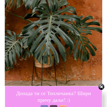
Допада ти се Топличанка? Шири
причу даље! :)