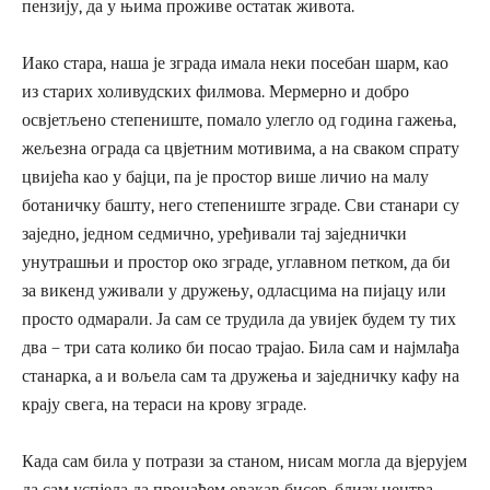
пензију, да у њима проживе остатак живота.
Иако стара, наша је зграда имала неки посебан шарм, као
из старих холивудских филмова. Мермерно и добро
освјетљено степениште, помало улегло од година гажења,
жељезна ограда са цвјетним мотивима, а на сваком спрату
цвијећа као у бајци, па је простор више личио на малу
ботаничку башту, него степениште зграде. Сви станари су
заједно, једном седмично, уређивали тај заједнички
унутрашњи и простор око зграде, углавном петком, да би
за викенд уживали у дружењу, одласцима на пијацу или
просто одмарали. Ја сам се трудила да увијек будем ту тих
два – три сата колико би посао трајао. Била сам и најмлађа
станарка, а и вољела сам та дружења и заједничку кафу на
крају свега, на тераси на крову зграде.
Када сам била у потрази за станом, нисам могла да вјерујем
да сам успјела да пронађем овакав бисер, близу центра