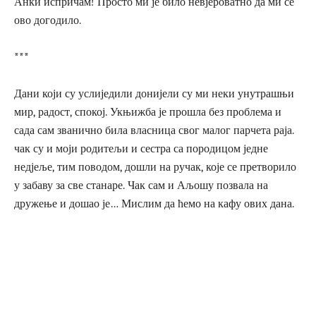
Анки испричам! Просто ми је било невјероватно да ми се
ово догодило.
***
Дани који су услиједили донијели су ми неки унутрашњи
мир, радост, спокој. Укњижба је прошла без проблема и
сада сам званично била власница свог малог парчета раја.
чак су и моји родитељи и сестра са породицом једне
недјеље, тим поводом, дошли на ручак, које се претворило
у забаву за све станаре. Чак сам и Аљошу позвала на
дружење и дошао је… Мислим да ћемо на кафу ових дана.