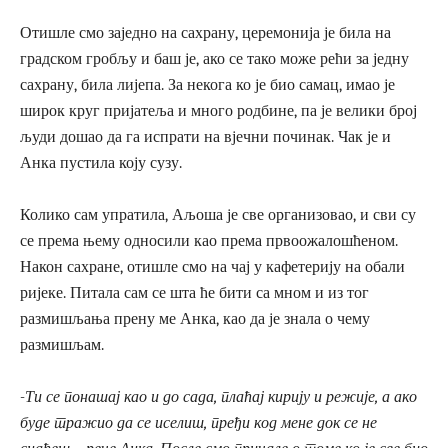
Отишле смо заједно на сахрану, церемонија је била на
градском гробљу и баш је, ако се тако може рећи за једну
сахрану, била лијепа. За некога ко је био самац, имао је
широк круг пријатеља и много родбине, па је велики број
људи дошао да га испрати на вјечни починак. Чак је и
Анка пустила коју сузу.
Колико сам упратила, Аљоша је све организовао, и сви су
се према њему односили као према првоожалошћеном.
Након сахране, отишле смо на чај у кафетерију на обали
ријеке. Питала сам се шта ће бити са мном и из тог
размишљања прену ме Анка, као да је знала о чему
размишљам.
-Ти се понашај као и до сада, плаћај кирију и режије, а ако
буде тражио да се иселиш, пређи код мене док се не