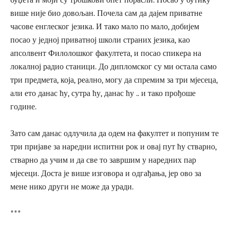
више није био довољан. Почела сам да дајем приватне
часове енглеског језика. И тако мало по мало, добијем
посао у једној приватној школи страних језика, као
апсолвент Филолошког факултета, и посао спикера на
локалној радио станици. До дипломског су ми остала само
три предмета, која, реално, могу да спремим за три мјесеца,
али ето данас ћу, сутра ћу, данас ћу .. и тако прођоше
године.
Зато сам данас одлучила да одем на факултет и попуним те
три пријаве за наредни испитни рок и овај пут ћу стварно,
стварно да учим и да све то завршим у наредних пар
мјесеци. Доста је више изговора и одгађања, јер ово за
мене нико други не може да уради.
***