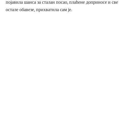
појавила шанса за сталан посао, плаћене доприносе и све
остале обавезе, прихватила сам је.