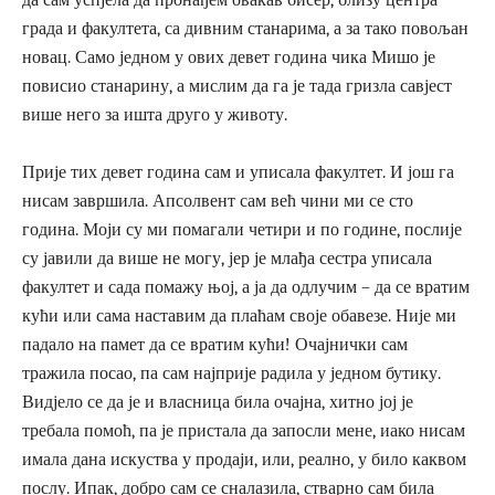
града и факултета, са дивним станарима, а за тако повољан
новац. Само једном у ових девет година чика Мишо је
повисио станарину, а мислим да га је тада гризла савјест
више него за ишта друго у животу.
Прије тих девет година сам и уписала факултет. И још га
нисам завршила. Апсолвент сам већ чини ми се сто
година. Моји су ми помагали четири и по године, послије
су јавили да више не могу, јер је млађа сестра уписала
факултет и сада помажу њој, а ја да одлучим – да се вратим
кући или сама наставим да плаћам своје обавезе. Није ми
падало на памет да се вратим кући! Очајнички сам
тражила посао, па сам најприје радила у једном бутику.
Видјело се да је и власница била очајна, хитно јој је
требала помоћ, па је пристала да запосли мене, иако нисам
имала дана искуства у продаји, или, реално, у било каквом
послу. Ипак, добро сам се сналазила, стварно сам била