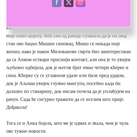
Међутим, није тако било. И сад ми је, знала сам, пријетило
исељавање након више од 11 година живота у тих 40
квадрата, са најљепшим балконом у крају и погледом који
није имао цијену. Већ сам од раније сумњала да је на овај
стан око бацио Мишин синовац. Мишо се никада није
женио, иако је након Милованове смрти био заинтересован
да са Анком оствари приснији контакт, али она је то увијек
љубазно одбијала, док је његов брат имао четири кћерке и
сина. Кћерке су се углавном удале или биле пред удајом,
док је Аљоша увијек глумио мангупа, посебно када би
долазио по станарину, док нисам почела да је уплаћујем на
рачун. Сада ће сигурно тражити да се иселим што прије.
Дођавола!
Тога се и Анка бојала, зато ме је одмах и звала, чим је чула
ове тужне новости.