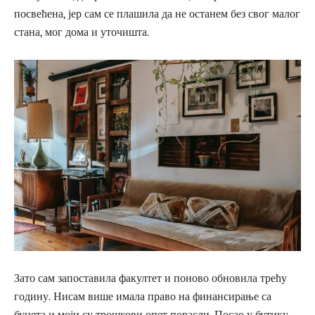
посвећена, јер сам се плашила да не останем без свог малог
стана, мог дома и уточишта.
Зато сам запоставила факултет и поново обновила трећу
годину. Нисам више имала право на финансирање са
буџета и моји су трошкови опет порасли. Посао у бутику