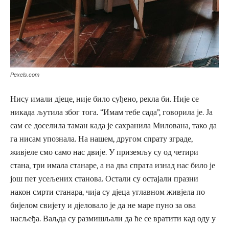
Pexels.com
Нису имали дјеце, није било суђено, рекла би. Није се
никада љутила због тога. “Имам тебе сада”, говорила је. Ја
сам се доселила таман када је сахранила Милована, тако да
га нисам упознала. На нашем, другом спрату зграде,
живјеле смо само нас двије. У приземљу су од четири
стана, три имала станаре, а на два спрата изнад нас било је
још пет усељених станова. Остали су остајали празни
након смрти станара, чија су дјеца углавном живјела по
бијелом свијету и дјеловало је да не маре пуно за ова
насљеђа. Ваљда су размишљали да ће се вратити кад оду у