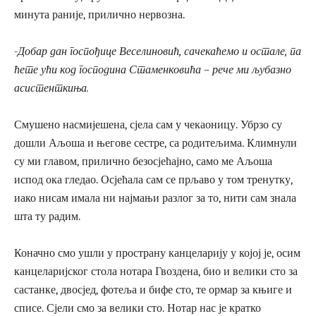
минута раније, прилично нервозна.
-Добар дан госпођице Веселиновић, сачекаћемо и остале, па
ћете ући код господина Стаменковића – рече ми љубазно
асистенткиња.
Смушено насмијешена, сјела сам у чекаоницу. Убрзо су
дошли Аљоша и његове сестре, са родитељима. Климнули
су ми главом, прилично безосјећајно, само ме Аљоша
испод ока гледао. Осјећала сам се прљаво у том тренутку,
иако нисам имала ни најмањи разлог за то, нити сам знала
шта ту радим.
Коначно смо ушли у пространу канцеларију у којој је, осим
канцеларијског стола нотара Гвоздена, био и велики сто за
састанке, двосјед, фотеља и бифе сто, те ормар за књиге и
списе. Сјели смо за велики сто. Нотар нас је кратко