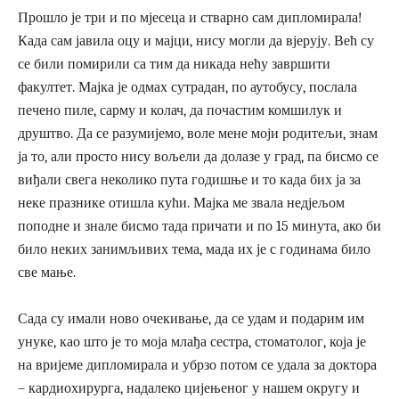
Прошло је три и по мјесеца и стварно сам дипломирала!
Када сам јавила оцу и мајци, нису могли да вјерују. Већ су
се били помирили са тим да никада нећу завршити
факултет. Мајка је одмах сутрадан, по аутобусу, послала
печено пиле, сарму и колач, да почастим комшилук и
друштво. Да се разумијемо, воле мене моји родитељи, знам
ја то, али просто нису вољели да долазе у град, па бисмо се
виђали свега неколико пута годишње и то када бих ја за
неке празнике отишла кући. Мајка ме звала недјељом
поподне и знале бисмо тада причати и по 15 минута, ако би
било неких занимљивих тема, мада их је с годинама било
све мање.
Сада су имали ново очекивање, да се удам и подарим им
унуке, као што је то моја млађа сестра, стоматолог, која је
на вријеме дипломирала и убрзо потом се удала за доктора
– кардиохирурга, надалеко цијењеног у нашем округу и