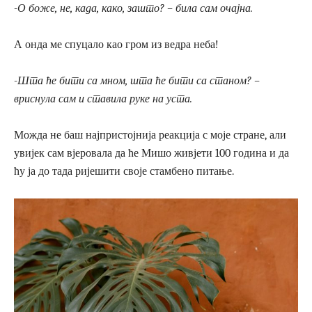
-О боже, не, када, како, зашто? – била сам очајна.
А онда ме спуцало као гром из ведра неба!
-Шта ће бити са мном, шта ће бити са станом? –
вриснула сам и ставила руке на уста.
Можда не баш најпристојнија реакција с моје стране, али
увијек сам вјеровала да ће Мишо живјети 100 година и да
ћу ја до тада ријешити своје стамбено питање.