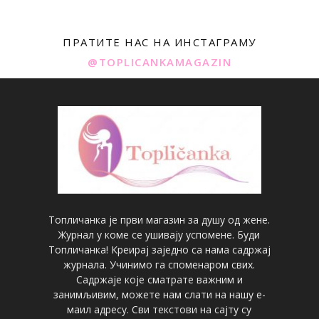
ПРАТИТЕ НАС НА ИНСТАГРАМУ
@TOPLICANKAMAGAZIN
Топличанка је први магазин за душу од жене.
Журнал у коме се ушивају успомене. Буди
Топличанка! Креирај заједно са нама садржај
журнала. Учинимо га споменаром свих.
Садржаје које сматрате важним и
занимљивим, можете нам слати на нашу е-
маил адресу. Сви текстови на сајту су