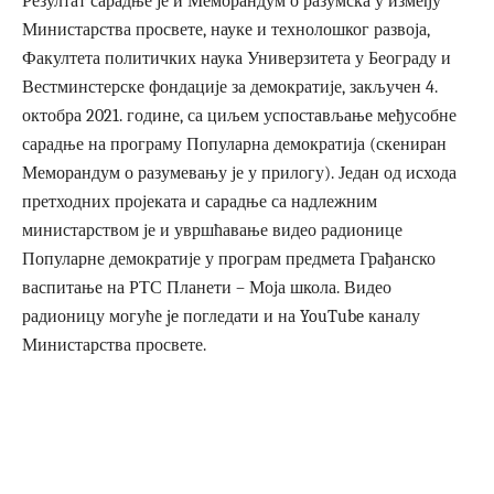
Резултат сарадње је и Меморандум о разумска у између
Министарства просвете, науке и технолошког развоја,
Факултета политичких наука Универзитета у Београду и
Вестминстерске фондације за демократије, закључен 4.
октобра 2021. године, са циљем успостављање међусобне
сарадње на програму Популарна демократија (скениран
Меморандум о разумевању је у прилогу). Један од исхода
претходних пројеката и сарадње са надлежним
министарством је и увршћавање видео радионице
Популарне демократије у програм предмета Грађанско
васпитање на РТС Планети – Моја школа. Видео
радионицу могуће je погледати и на YouTube каналу
Министарства просвете.