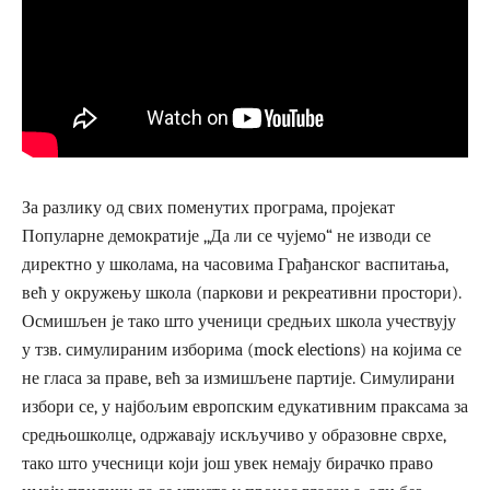
За разлику од свих поменутих програма, пројекат
Популарне демократије ,,Да ли се чујемо“ не изводи се
директно у школама, на часовима Грађанског васпитања,
већ у окружењу школа (паркови и рекреативни простори).
Осмишљен је тако што ученици средњих школа учествују
у тзв. симулираним изборима (mock elections) на којима се
не гласа за праве, већ за измишљене партије. Симулирани
избори се, у најбољим европским едукативним праксама за
средњошколце, одржавају искључиво у образовне сврхе,
тако што учесници који још увек немају бирачко право