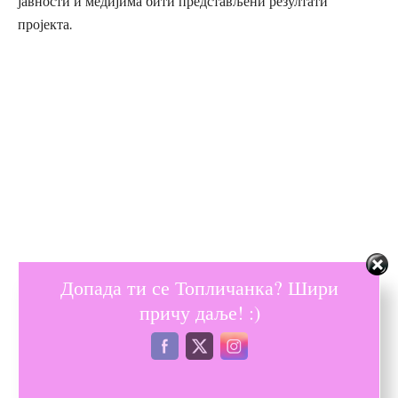
јавности и медијима бити представљени резултати
пројекта.
Допада ти се Топличанка? Шири
причу даље! :)