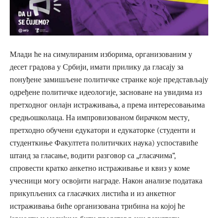
Млади ће на симулираним изборима, организованим у
десет градова у Србији, имати прилику да гласају за
понуђене замишљене политичке странке које представљају
одређене политичке идеологије, засноване на увидима из
претходног онлајн истраживања, а према интересовањима
средњошколаца. На импровизованом бирачком месту,
претходно обучени едукатори и едукаторке (студенти и
студенткиње Факултета политичких наука) успоставиће
штанд за гласање, водити разговор са ,,гласачима“,
спровести кратко анкетно истраживање и квиз у коме
учесници могу освојити награде. Након анализе података
прикупљених са гласачких листића и из анкетног
истраживања биће организована трибина на којој ће