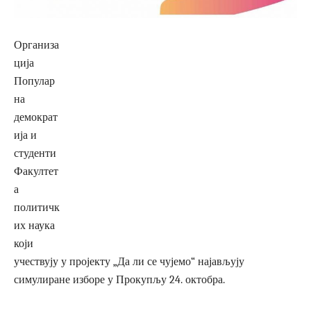
Организа
ција
Популар
на
демократ
ија и
студенти
Факултет
а
политичк
их наука
који
учествују у пројекту „Да ли се чујемо“ најављују
симулиране изборе у Прокупљу 24. октобра.