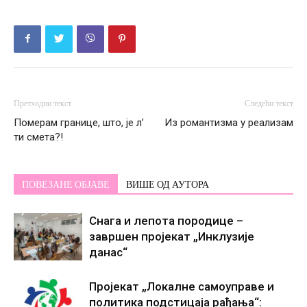
Претходни текст
Следећи текст
Померам границе, што, је л’
Из романтизма у реализам
ти смета?!
ПОВЕЗАНЕ ОБЈАВЕ
ВИШЕ ОД АУТОРА
Снага и лепота породице –
завршен пројекат „Инклузије
данас“
Пројекат „Локалне самоуправе и
политика подстицаја рађања“: