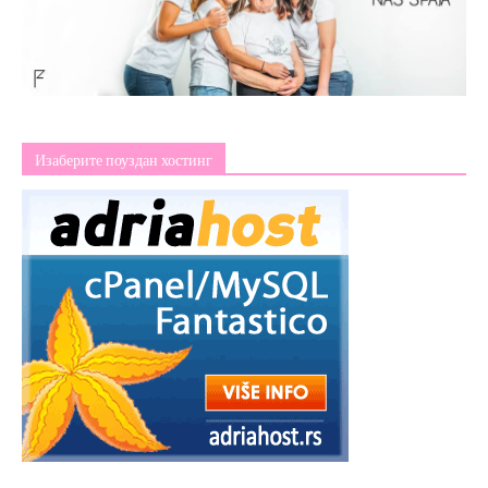
Изаберите поуздан хостинг