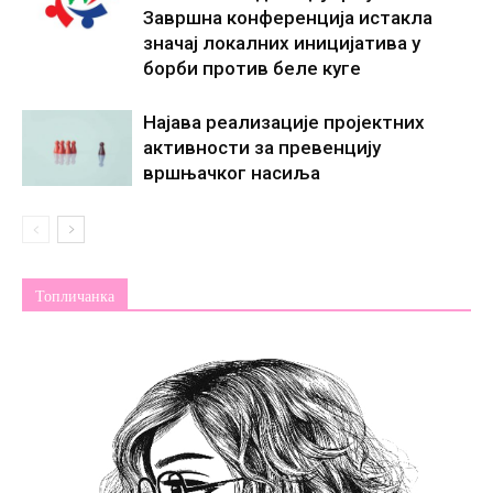
Завршна конференција истакла
значај локалних иницијатива у
борби против беле куге
Најава реализације пројектних
активности за превенцију
вршњачког насиља
Топличанка