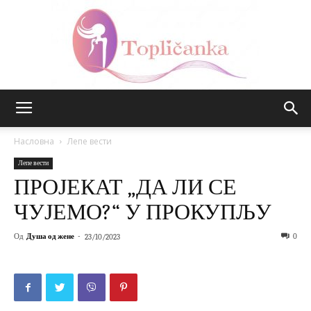
Топличанка
Насловна
Лепе вести
Лепе вести
ПРОЈЕКАТ „ДА ЛИ СЕ
ЧУЈЕМО?“ У ПРОКУПЉУ
Од
Душа од жене
-
0
23/10/2023