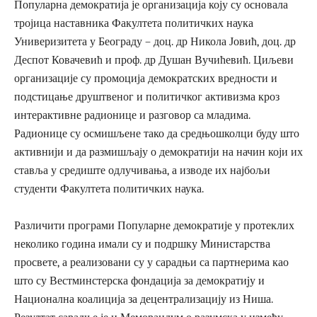
Популарна демократија је организација коју су основала
тројица наставника Факултета политичких наука
Универизитета у Београду – доц. др Никола Јовић, доц. др
Деспот Ковачевић и проф. др Душан Вучићевић. Циљеви
организације су промоција демократских вредности и
подстицање друштвеног и политичког активизма кроз
интерактивне радионице и разговор са младима.
Радионице су осмишљене тако да средњошколци буду што
активнији и да размишљају о демократији на начин који их
ставља у средиште одлучивања, а изводе их најбољи
студенти Факултета политичких наука.
Различити програми Популарне демократије у протеклих
неколико година имали су и подршку Министарства
просвете, а реализовани су у сарадњи са партнерима као
што су Вестминстерска фондација за демократиjу и
Национална коалиција за децентрализацију из Ниша.