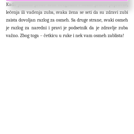
Kada jednom prođe kroz nezgodan i bolan proces popravke,
lečenja ili vađenja zuba, svaka žena se seti da su zdravi zubi
zaista dovoljan razlog za osmeh. Sa druge strane, svaki osmeh
je razlog za naredni i pravi je podsetnik da je zdravlje zuba
važno. Zbog toga – četkicu u ruke i nek vam osmeh zablista!