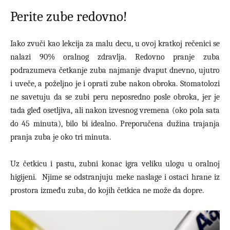
Perite zube redovno!
Iako zvuči kao lekcija za malu decu, u ovoj kratkoj rečenici se
nalazi 90% oralnog zdravlja. Redovno pranje zuba
podrazumeva četkanje zuba najmanje dvaput dnevno, ujutro
i uveče, a poželjno je i oprati zube nakon obroka. Stomatolozi
ne savetuju da se zubi peru neposredno posle obroka, jer je
tada gleđ osetljiva, ali nakon izvesnog vremena (oko pola sata
do 45 minuta), bilo bi idealno. Preporučena dužina trajanja
pranja zuba je oko tri minuta.
Uz četkicu i pastu, zubni konac igra veliku ulogu u oralnoj
higijeni. Njime se odstranjuju meke naslage i ostaci hrane iz
prostora između zuba, do kojih četkica ne može da dopre.