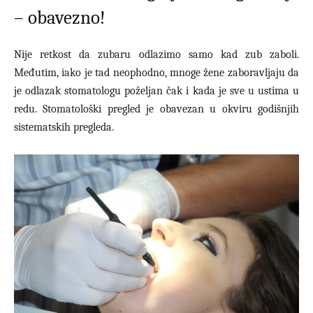
– obavezno!
Nije retkost da zubaru odlazimo samo kad zub zaboli.
Međutim, iako je tad neophodno, mnoge žene zaboravljaju da
je odlazak stomatologu poželjan čak i kada je sve u ustima u
redu. Stomatološki pregled je obavezan u okviru godišnjih
sistematskih pregleda.