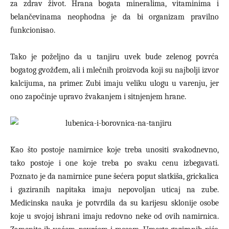
za zdrav život. Hrana bogata mineralima, vitaminima i
belančevinama neophodna je da bi organizam pravilno
funkcionisao.
Tako je poželjno da u tanjiru uvek bude zelenog povrća
bogatog gvožđem, ali i mlečnih proizvoda koji su najbolji izvor
kalcijuma, na primer. Zubi imaju veliku ulogu u varenju, jer
ono započinje upravo žvakanjem i sitnjenjem hrane.
Kao što postoje namirnice koje treba unositi svakodnevno,
tako postoje i one koje treba po svaku cenu izbegavati.
Poznato je da namirnice pune šećera poput slatkiša, grickalica
i gaziranih napitaka imaju nepovoljan uticaj na zube.
Medicinska nauka je potvrdila da su karijesu sklonije osobe
koje u svojoj ishrani imaju redovno neke od ovih namirnica.