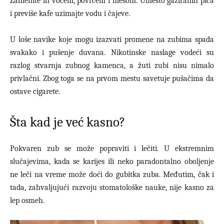
Zamenite ih voćem, povrćem i mesom. Umesto gaziranih pića
i previše kafe uzimajte vodu i čajeve.
U loše navike koje mogu izazvati promene na zubima spada
svakako i pušenje duvana. Nikotinske naslage vodeći su
razlog stvarnja zubnog kamenca, a žuti zubi nisu nimalo
privlačni. Zbog toga se na prvom mestu savetuje pušačima da
ostave cigarete.
Šta kad je već kasno?
Pokvaren zub se može popraviti i lečiti. U ekstremnim
slučajevima, kada se karijes ili neko paradontalno oboljenje
ne leči na vreme može doći do gubitka zuba. Međutim, čak i
tada, zahvaljujući razvoju stomatološke nauke, nije kasno za
lep osmeh.