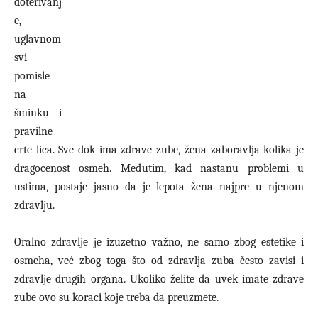
doterivanj
e,
uglavnom
svi
pomisle
na
šminku i
pravilne
crte lica. Sve dok ima zdrave zube, žena zaboravlja kolika je
dragocenost osmeh. Međutim, kad nastanu problemi u
ustima, postaje jasno da je lepota žena najpre u njenom
zdravlju.
Oralno zdravlje je izuzetno važno, ne samo zbog estetike i
osmeha, već zbog toga što od zdravlja zuba često zavisi i
zdravlje drugih organa. Ukoliko želite da uvek imate zdrave
zube ovo su koraci koje treba da preuzmete.