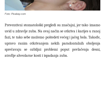
Foto: Pixabay.com
Preventivni stomatološki pregledi su značajni, jer tako imamo
uvid u zdravlje zuba. Na ovaj način se otkriva i karijes u ranoj
fazi, te tako sebe možemo poštedeti većeg i jačeg bola. Takođe,
upravo ranim otkrivanjem nekih paradontalnih oboljenja
sprečavaju se ozbiljni problemi poput povlačenja desni,
atrofije alveolarne kosti i ispadanja zuba.