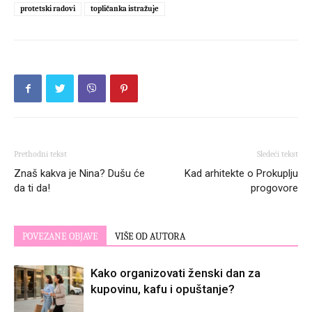
protetski radovi
topličanka istražuje
Prethodni tekst
Sledeći tekst
Znaš kakva je Nina? Dušu će
Kad arhitekte o Prokuplju
da ti da!
progovore
POVEZANE OBJAVE
VIŠE OD AUTORA
Kako organizovati ženski dan za
kupovinu, kafu i opuštanje?