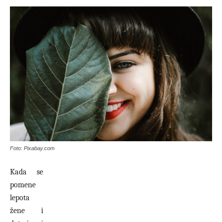
Foto: Pixabay.com
Kada se
pomene
lepota
žene i