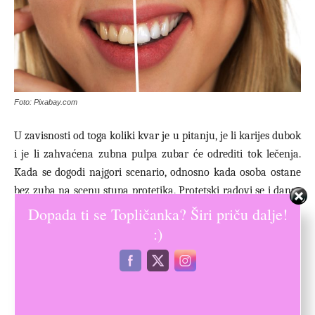
Foto: Pixabay.com
U zavisnosti od toga koliki kvar je u pitanju, je li karijes dubok
i je li zahvaćena zubna pulpa zubar će odrediti tok lečenja.
Kada se dogodi najgori scenario, odnosno kada osoba ostane
bez zuba na scenu stupa protetika. Protetski radovi se i danas
smatraju estetskim rešenjem problema, međutim postavljanje
Dopada ti se Topličanka? Širi priču dalje!
bezmetalne krunice
, metalokeramičke krunice ili pak mosta
:)
pre svega ima značaj za oralno zdravlje.
Gde je taj osmeh?