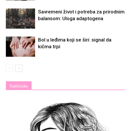
Savremeni život i potreba za prirodnim
balansom: Uloga adaptogena
Bol u leđima koji se širi: signal da
kičma trpi
Topličanka