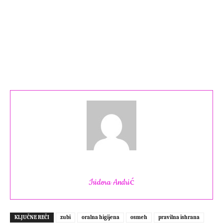
Isidora Andrić
KLJUČNE REČI
zubi
oralna higijena
osmeh
pravilna ishrana