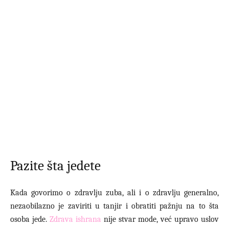
Pazite šta jedete
Kada govorimo o zdravlju zuba, ali i o zdravlju generalno,
nezaobilazno je zaviriti u tanjir i obratiti pažnju na to šta
osoba jede.
Zdrava ishrana
nije stvar mode, već upravo uslov