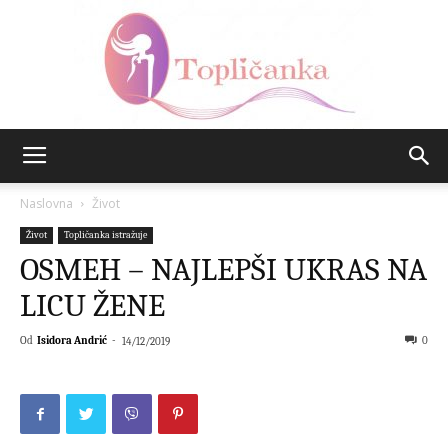
Topličanka
Naslovna
Život
Život
Topličanka istražuje
OSMEH – NAJLEPŠI UKRAS NA
LICU ŽENE
Od
Isidora Andrić
-
0
14/12/2019