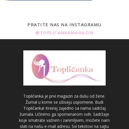
PRATITE NAS NA INSTAGRAMU
@TOPLICANKAMAGAZIN
Topličanka je prvi magazin za dušu od žene.
Žurnal u kome se ušivaju uspomene. Budi
Topličanka! Kreiraj zajedno sa nama sadržaj
žurnala. Učinimo ga spomenarom svih. Sadržaje
koje smatrate važnim i zanimljivim, možete nam
slati na našu e-mail adresu. Svi tekstovi na sajtu