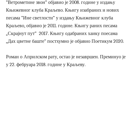
“Ветрометине звон” објавио је 2008. године у издању
Књижевног клуба Краљево. Књигу изабраних и нових
песама “Ине светлости” у издању Књижевног клуба
Краљево, објавио је 2011. године. Књигу раних песама
„Скрајнут пут“ 2017. Књигу одабраних хаику поесама
„Дах цветне баште“ постхумно је објавио Поетикум 2020.
Роман о Априлском рату, остао је незавршен. Преминуо је
у 22. фебруара 2018. године у Краљеву.