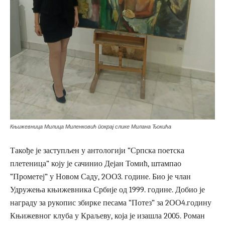
Књижевница Милица Миленковић покрај слике Милана Ђокића
Такође је заступљен у антологији “Српска поетска
плетеница” коју је сачинио Дејан Томић, штампао
“Прометеј” у Новом Саду, 2ОО3. године. Био је члан
Удружења књижевника Србије од 1999. године. Добио је
награду за рукопис збирке песама “Потез” за 2ОО4.годину
Књижевног клуба у Краљеву, која је изашла 2005. Роман