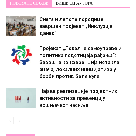
ПОВЕЗАНЕ ОБЈАВЕ
ВИШЕ ОД АУТОРА
Снага и лепота породице –
завршен пројекат „Инклузије
данас“
Пројекат „Локалне самоуправе и
политика подстицаја рађања“:
Завршна конференција истакла
значај локалних иницијатива у
борби против беле куге
Најава реализације пројектних
активности за превенцију
вршњачког насиља