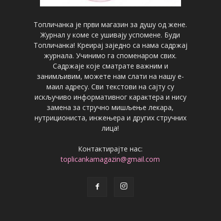
Топличанка је први магазин за душу од жене.
Журнал у коме се ушивају успомене. Буди
Топличанка! Креирај заједно са нама садржај
журнала. Учинимо га споменаром свих.
Садржаје које сматрате важним и
занимљивим, можете нам слати на нашу е-
маил адресу. Сви текстови на сајту су
искључиво информативног карактера и нису
замена за стручно мишљење лекара,
нутрициониста, инжењера и других стручних
лица!
Контактирајте нас:
toplicankamagazin@gmail.com