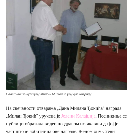
Саветник за културу Милош Милишић уручује награду
На свечаности отварања „Дана Милана Ђокића“ награда
„Милан Ђокић“ уручена је
Јелени Калајџија
. Песникиња се
публици обратила видео поздравом истакавши да јој је
част што је добитница ове награде. Њеном оцу Стеви