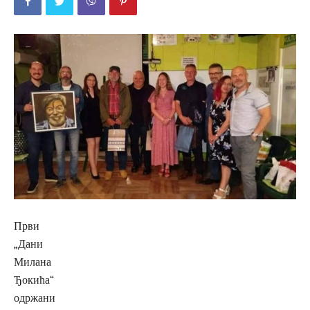
Први
„Дани
Милана
Ђокића“
одржани