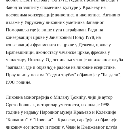
Завод за заштиту споменика културе у Краљеву на
пословима конзервације живописа и иконописа. Активно
излаже у Удружењу ликовних уметника Западног
Поморавља где је више пута награђиван. Ради на
конзервацији цркве у Јаначковим Пољу 1978, на
конзервацији фрагмената из цркве у Дежеви, цркве у
Враћевшници, иконостасу чачанске цркве, фресака у
манастиру Никољу. Од оснивања члан је књижевног клуба
“Багдала”, где и објављује радове из ликовне есејистике.
Прву књигу песама “Седми трубач” објавио је у “Багдали”,
1990. године.
Ликовна монографија о Милану Ђокићу, чији је аутор
Срето Бошњак, историчар уметности, изашла је 1998.
године у издању Народног музеја Краљево и Колекције
“Кошанин”. У “Повељи” – Краљево, сарађује и објављује
ликовну есејистику и поезију. Члан је Књижевног клуба