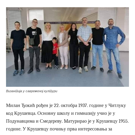
Византија у савременој култури
Милан Ђокић рођен је 22. октобра 1937. године у Читлуку
код Крушевца. Основну школу и гимназију учио је у
Подунавцима и Смедереву. Mатурирао je у Крушевцу 1955.
године. У Крушевцу почињу прва интересовања за