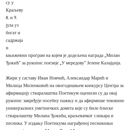
су у
Краљеву
8. и 9.
јула уз
богат и
садржаја
н
књижевни програм на којем је додељена награда „Милан
Ђокић“ за рукопис поезије „У мередову“ Јелене Калајџија.
Жири у саставу Иван Новчић, Александар Марић и
Милица Миленковић на овогодишњем конкурсу Центра за
афирмацију стваралаштва Поетикум оценили су да овај
рукопис завређује посебну пажњу и да афирмише тековине
универзалних уметничких домета које су биле блиске
стваралаштву Милана Ђокића, краљевачког сликара и
песника. У издању Поетикума награђеној песникињи