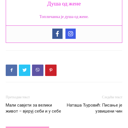
Душа од жене
Топличанка је душа од жене.
Претходни текст
Следећи текст
Мали савјети за велики
Наташа Ђуровић: Писање је
живот – вјеруј себи и у себе
узвишени чин