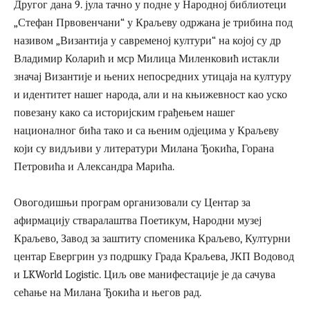
Другог дана 9. јула тачно у подне у Народној библиотеци
„Стефан Првовенчани“ у Краљеву одржана је трибина под
називом „Византија у савременој култури“ на којој су др
Владимир Коларић и мср Милица Миленковић истакли
значај Византије и њених непосредних утицаја на културу
и идентитет нашег народа, али и на књижевност као уско
повезану како са историјским грађењем нашег
националног бића тако и са њеним одјецима у Краљеву
који су видљиви у литератури Милана Ђокића, Горана
Петровића и Александра Марића.
Овогодишњи програм организовали су Центар за
афирмацију стваралаштва Поетикум, Народни музеј
Краљево, Завод за заштиту споменика Краљево, Културни
центар Евергрин уз подршку Града Краљева, ЈКП Водовод
и LKWorld Logistic. Циљ ове манифестације је да сачува
сећање на Милана Ђокића и његов рад.