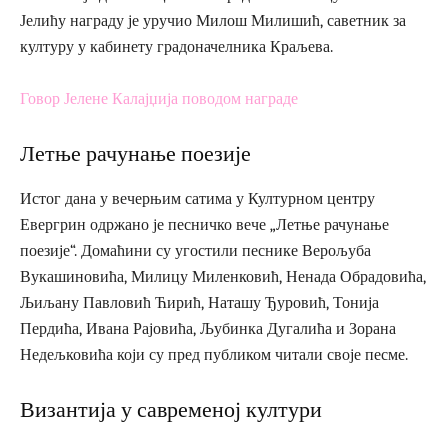
Јелићу награду је уручио Милош Милишић, саветник за
културу у кабинету градоначелника Краљева.
Говор Јелене Калајџија поводом награде
Летње рачунање поезије
Истог дана у вечерњим сатима у Културном центру
Евергрин одржано је песничко вече „Летње рачунање
поезије“. Домаћини су угостили песнике Верољуба
Вукашиновића, Милицу Миленковић, Ненада Обрадовића,
Љиљану Павловић Ћирић, Наташу Ђуровић, Тонија
Пердића, Ивана Рајовића, Љубинка Дугалића и Зорана
Недељковића који су пред публиком читали своје песме.
Византија у савременој култури