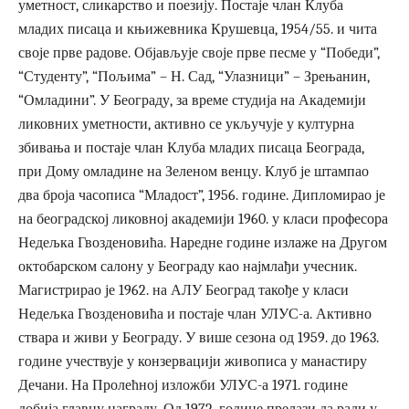
уметност, сликарство и поезију. Постаје члан Клуба
младих писаца и књижевника Крушевца, 1954/55. и чита
своје прве радове. Објављује своје прве песме у “Победи”,
“Студенту”, “Пољима” – Н. Сад, “Улазници” – Зрењанин,
“Омладини”. У Београду, за време студија на Академији
ликовних уметности, активно се укључује у културна
збивања и постаје члан Клуба младих писаца Београда,
при Дому омладине на Зеленом венцу. Клуб је штампао
два броја часописа “Младост”, 1956. године. Дипломирао је
на београдској ликовној академији 1960. у класи професора
Недељка Гвозденовића. Наредне године излаже на Другом
октобарском салону у Београду као најмлађи учесник.
Магистрирао је 1962. на АЛУ Београд такође у класи
Недељка Гвозденовића и постаје члан УЛУС-а. Активно
ствара и живи у Београду. У више сезона од 1959. до 1963.
године учествује у конзервацији живописа у манастиру
Дечани. На Пролећној изложби УЛУС-а 1971. године
добија главну награду. Од 1972. године прелази да ради у