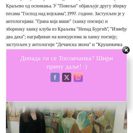
Краљево од оснивања. У “Повељи” објављује другу збирку
песама “Господ над војскама”, 1997. године. Заступљен је у
антологијама: “Грана која маше” (хаику поезија) и
зборнику хаику клуба из Краљева “Ненад Бургић”, “Између
два даха”; награђиван на конкурсима за хаику поезију;
заступљен у антологији “Дечанска звона” и “Крушевачка
розета”.
Допада ти се Топличанка? Шири
причу даље! :)