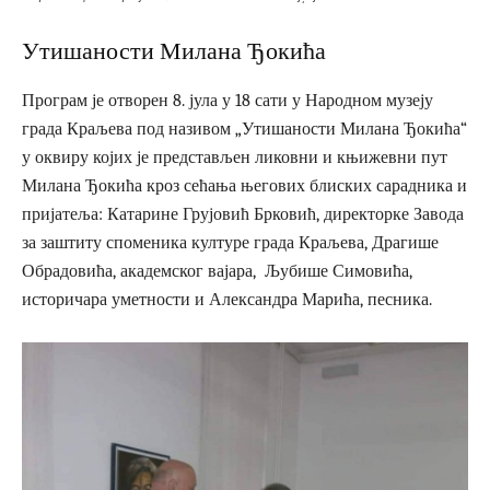
Утишаности Милана Ђокића
Програм је отворен 8. јула у 18 сати у Народном муз
еју
града Краљева под називом „Утишаности Милана Ђокића“
у оквиру којих је представљен ликовни и књижевни пут
Милана Ђокића кроз сећања његових блиских сарадника и
пријатеља: Катарине Грујовић Брковић, директорке Завода
за заштиту споменика културе града Краљева, Драгише
Обрадовића, академског вајара, Љубише Симовића,
историчара уметности и Александра Марића, песника.