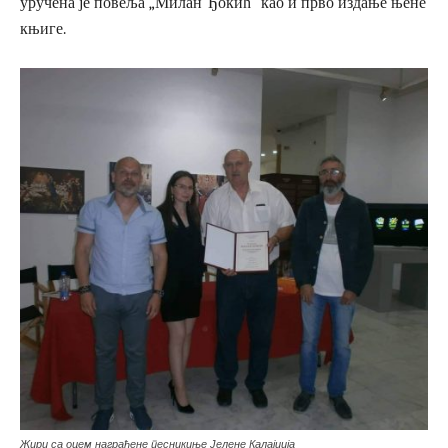
уручена је повеља „Милан Ђокић“ као и прво издање њене
књиге.
Жири са оцем награђене песникиње Јелене Калајџија