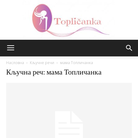
Топличанка
Насловна
Кључне речи
мама Топличанка
Кључна реч: мама Топличанка