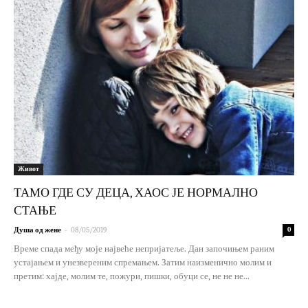
Живот
ТАМО ГДЕ СУ ДЕЦА, ХАОС ЈЕ НОРМАЛНО
СТАЊЕ
-
Душа од жене
08/05/2019
0
Време спада међу моје највеће непријатеље. Дан започињем раним
устајањем и унезвереним спремањем. Затим наизменично молим и
претим: хајде, молим те, пожури, пишки, обуци се, не не не...