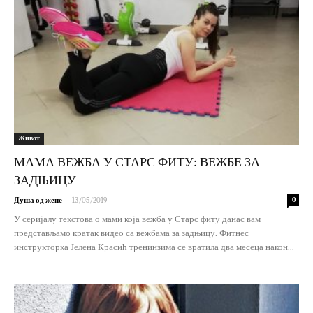
Живот
МАМА ВЕЖБА У СТАРС ФИТУ: ВЕЖБЕ ЗА
ЗАДЊИЦУ
-
Душа од жене
13/05/2019
0
У серијалу текстова о мами која вежба у Старс фиту данас вам
представљамо кратак видео са вежбама за задњицу. Фитнес
инструкторка Јелена Красић тренинзима се вратила два месеца након...