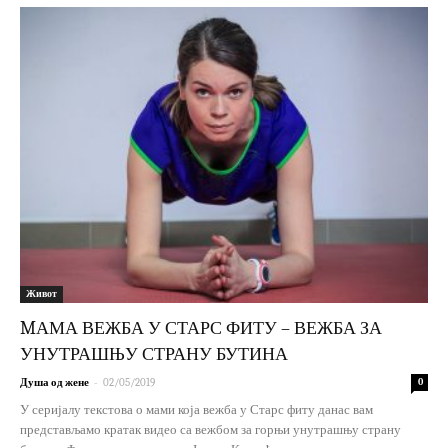
Живот
MАМА ВЕЖБА У СТАРС ФИТУ – ВЕЖБА ЗА
УНУТРАШЊУ СТРАНУ БУТИНА
-
Душа од жене
02/05/2019
0
У серијалу текстова о мами која вежба у Старс фиту данас вам
представљамо кратак видео са вежбом за горњи унутрашњу страну