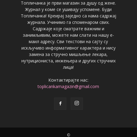
Топличанка је први магазин за душу од жене.
Журнал у коме се ушивају успомене. Буди
Топличанка! Креирај заједно са нама садржај
журнала. Учинимо га споменаром свих.
Садржаје које сматрате важним и
занимљивим, можете нам слати на нашу е-
маил адресу. Сви текстови на сајту су
искључиво информативног карактера и нису
замена за стручно мишљење лекара,
нутрициониста, инжењера и других стручних
лица!
Контактирајте нас:
toplicankamagazin@gmail.com
©