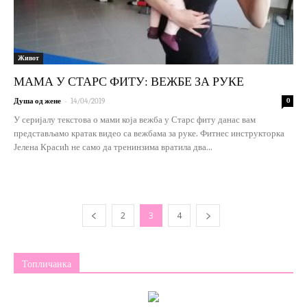
Живот
МАМА У СТАРС ФИТУ: ВЕЖБЕ ЗА РУКЕ
-
Душа од жене
14/04/2019
0
У серијалу текстова о мами која вежба у Старс фиту данас вам
представљамо кратак видео са вежбама за руке. Фитнес инструкторка
Јелена Красић не само да тренинзима вратила два...
2
3
4
Топличанка