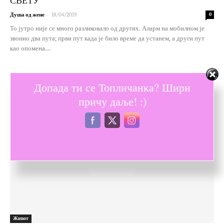
СВЕТУ
-
Душа од жене
18/04/2019
0
То јутро није се много разликовало од других. Аларм на мобилном је
звонио два пута; први пут када је било време да устанем, а други пут
као опомена....
Допада ти се Топличанка? Шири
причу даље! :)
Живот