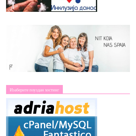
Изаберите поуздан хостинг