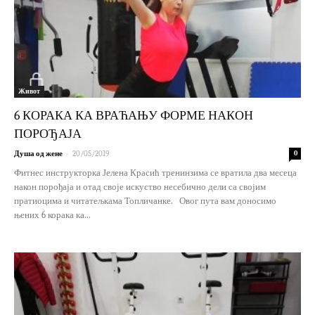
Живот
6 КОРАКА КА ВРАЋАЊУ ФОРМЕ НАКОН
ПОРОЂАЈА
-
Душа од жене
20/05/2019
0
Фитнес инструкторка Јелена Красић тренинзима се вратила два месеца
након порођаја и отад своје искуство несебично дели са својим
пратиоцима и читатељкама Топличанке. Овог пута вам доносимо
њених 6 корака ка...