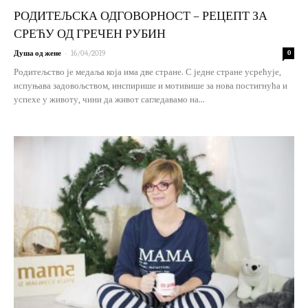
РОДИТЕЉСКА ОДГОВОРНОСТ – РЕЦЕПТ ЗА
СРЕЋУ ОД ГРЕЧЕН РУБИН
-
Душа од жене
16/04/2019
0
Родитељство је медаља која има две стране. С једне стране усрећује,
испуњава задовољством, инспирише и мотивише за нова постигнућа и
успехе у животу, чини да живот сагледавамо на...