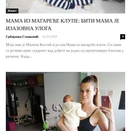
Живот
МАМА ИЗ МАГАРЕЋЕ КЛУПЕ: БИТИ МАМА ЈЕ
ИЗАЗОВНА УЛОГА
-
Србијанка Станковић
14/04/2019
0
Mоје име је Милена Костић и ја сам Мама из магареће клупе. Са овим
се речима прво сударите кад дођете на један од најчитанијих блогова у
региону. Када...