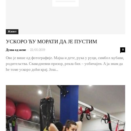
Живот
УСКОРО ЋУ МОРАТИ ДА ЈЕ ПУСТИМ
-
Душа од жене
22/05/2019
0
Ово је више од фотографије. Мајка и дете, рука у руци, симбол љубави,
родитељства. Свакодневни призор, рекла бих – уобичајен. А ја знам да
ће томе ускоро доћи крај. Још...