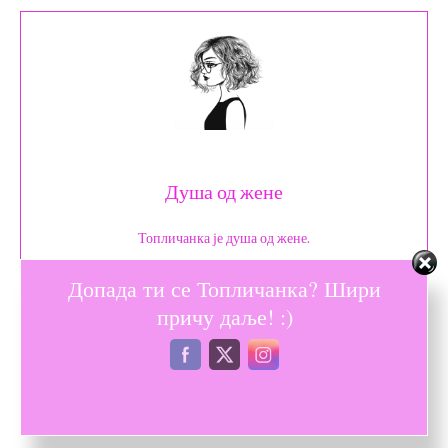
Душа од жене
Топличанка је душа од жене.
Допада ти се Топличанка? Шири
причу даље! :)
КЉУЧНЕ РЕЧИ
вежбање
истезање
јелена красић
Старс фит