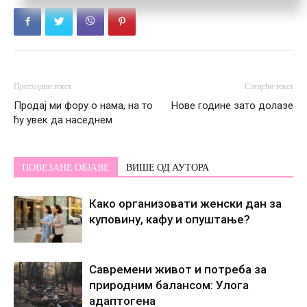
Претходни текст
Следећи текст
Продај ми фору о нама, на то
Нове године зато долазе
ћу увек да наседнем
ПОВЕЗАНЕ ОБЈАВЕ
ВИШЕ ОД АУТОРА
Како организовати женски дан за
куповину, кафу и опуштање?
Савремени живот и потреба за
природним балансом: Улога
адаптогена