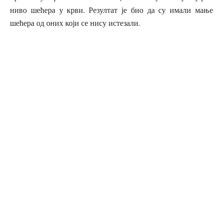
ниво шећера у крви. Резултат је био да су имали мање
шећера од оних који се нису истезали.