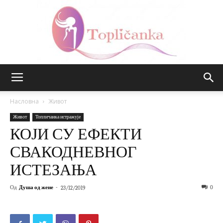
Топличанка
Насловна
Живот
Живот
Топличанка истражује
КОЈИ СУ ЕФЕКТИ
СВАКОДНЕВНОГ
ИСТЕЗАЊА
Од
Душа од жене
-
0
23/12/2019