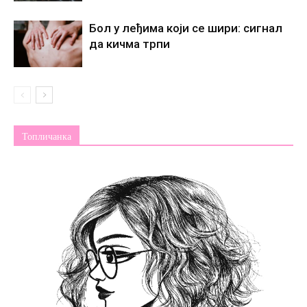
Бол у леђима који се шири: сигнал
да кичма трпи
Топличанка