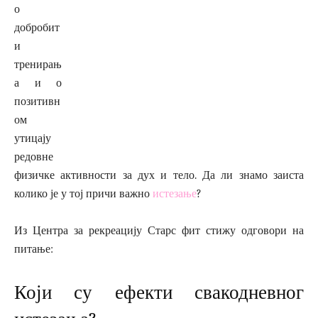
о
добробит
и
тренирањ
а и о
позитивн
ом
утицају
редовне
физичке активности за дух и тело. Да ли знамо заиста
колико је у тој причи важно
истезање
?
Из Центра за рекреацију Старс фит стижу одговори на
питање:
Који су ефекти свакодневног