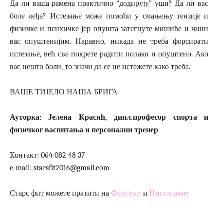
Да ли ваша рамена практично “додирују” уши? Да ли вас
боле леђа? Истезање може помоћи у смањењу тензије и
физичке и психичке јер опушта затегнуте мишиће и чини
вас опуштенијим. Наравно, никада не треба форсирати
истезање, већ све покрете радити полако и опуштено. Ако
вас нешто боли, то значи да се не истежете како треба.
ВАШЕ ТИЈЕЛО НАША БРИГА
Ауторка: Јелена Красић, дипл.професор спорта и
физичког васпитања и персонални тренер
Koнтакт: 064 082 48 37
e-mail: starsfit2016@gmail.com
Старс фит можете пратити на
Фејсбуку
и
Инстаграму.