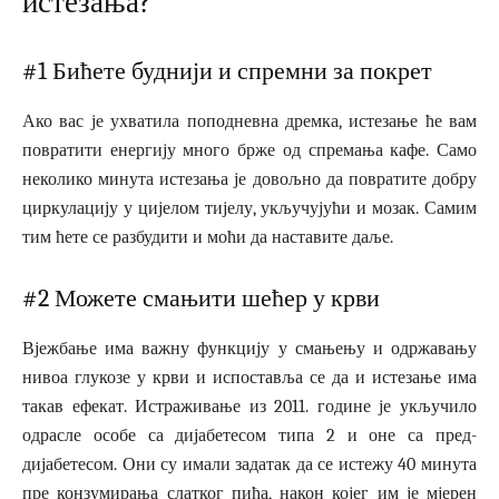
истезања?
#1 Бићете буднији и спремни за покрет
Ако вас је ухватила поподневна дремка, истезање ће вам
повратити енергију много брже од спремања кафе. Само
неколико минута истезања је довољно да повратите добру
циркулацију у цијелом тијелу, укључујући и мозак. Самим
тим ћете се разбудити и моћи да наставите даље.
#2 Можете смањити шећер у крви
Вјежбање има важну функцију у смањењу и одржавању
нивоа глукозе у крви и испоставља се да и истезање има
такав ефекат. Истраживање из 2011. године је укључило
одрасле особе са дијабетесом типа 2 и оне са пред-
дијабетесом. Они су имали задатак да се истежу 40 минута
пре конзумирања слатког пића, након којег им је мјерен