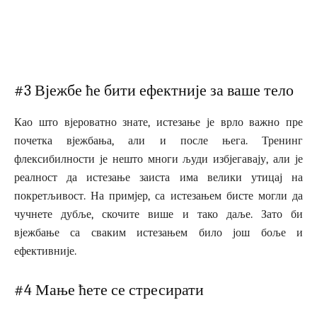
#3 Вјежбе ће бити ефектније за ваше тело
Као што вјероватно знате, истезање је врло важно пре
почетка вјежбања, али и после њега. Тренинг
флексибилности је нешто многи људи избјегавају, али је
реалност да истезање заиста има велики утицај на
покретљивост. На примјер, са истезањем бисте могли да
чучнете дубље, скочите више и тако даље. Зато би
вјежбање са сваким истезањем било још боље и
ефективније.
#4 Мање ћете се стресирати