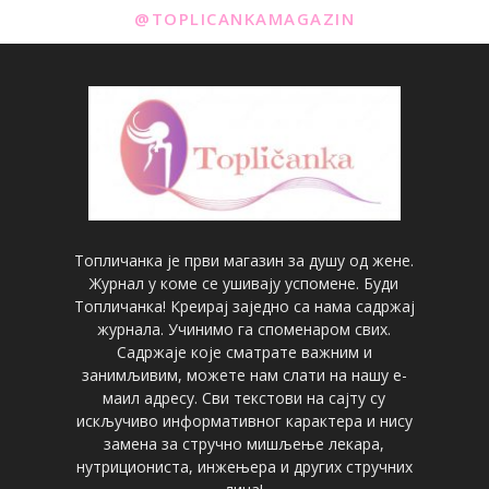
@TOPLICANKAMAGAZIN
Топличанка је први магазин за душу од жене.
Журнал у коме се ушивају успомене. Буди
Топличанка! Креирај заједно са нама садржај
журнала. Учинимо га споменаром свих.
Садржаје које сматрате важним и
занимљивим, можете нам слати на нашу е-
маил адресу. Сви текстови на сајту су
искључиво информативног карактера и нису
замена за стручно мишљење лекара,
нутрициониста, инжењера и других стручних