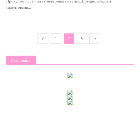
Прокупља постигли су невероватан успех. Вредни, млади и
талентовани...
1
2
3
Топличанка