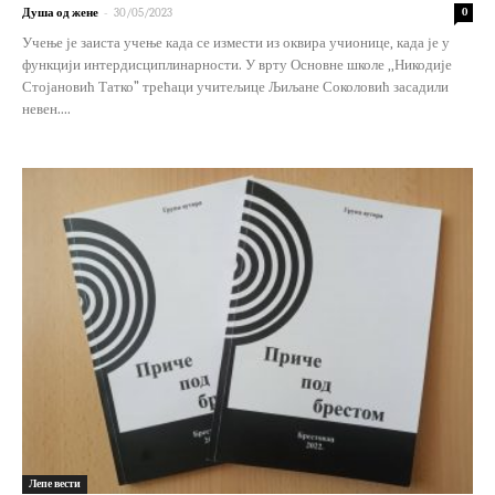
-
Душа од жене
30/05/2023
0
Учење је заиста учење када се измести из оквира учионице, када је у
функцији интердисциплинарности. У врту Основне школе ,,Никодије
Стојановић Татко” трећаци учитељице Љиљане Соколовић засадили
невен....
Лепе вести