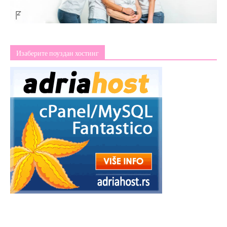
Изаберите поуздан хостинг