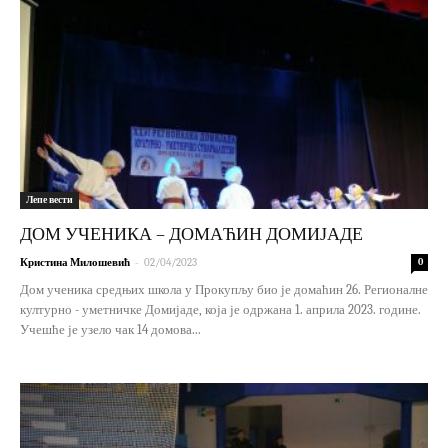
Лепе вести
ДОМ УЧЕНИКА – ДОМАЋИН ДОМИЈАДЕ
-
Кристина Милошевић
02/04/2023
0
Дом ученика средњих школа у Прокупљу био је домаћин 26. Регионалне
културно - уметничке Домијаде, која је одржана 1. априла 2023. године.
Учешће је узело чак 14 домова...