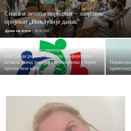
Снага и лепота породице – завршен
пројекат „Инклузије данас“
Душа од жене
-
28/11/2025
Пројекат „Локалне самоуправе и политика
подстицаја рађања“: Завршна конференција
истакла значај локалних иницијатива у борби
Најава ре
против беле куге
превенциј