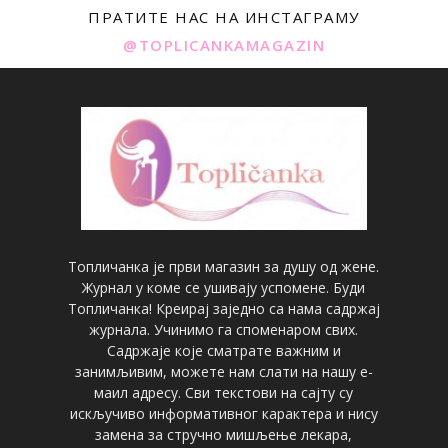
ПРАТИТЕ НАС НА ИНСТАГРАМУ
@TOPLICANKAMAGAZIN
Топличанка је први магазин за душу од жене.
Журнал у коме се ушивају успомене. Буди
Топличанка! Креирај заједно са нама садржај
журнала. Учинимо га споменаром свих.
Садржаје које сматрате важним и
занимљивим, можете нам слати на нашу е-
маил адресу. Сви текстови на сајту су
искључиво информативног карактера и нису
замена за стручно мишљење лекара,