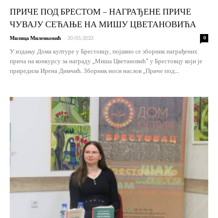
ПРИЧЕ ПОД БРЕСТОМ – НАГРАЂЕНЕ ПРИЧЕ
ЧУВАЈУ СЕЋАЊЕ НА МИШУ ЦВЕТАНОВИЋА
-
Милица Миленковић
30/05/2023
0
У издању Дома културе у Брестовцу, појавио се зборник награђених
прича на конкурсу за награду „Миша Цветановић“ у Брестовцу који је
приредила Ирена Димчић. Зборник носи наслов „Приче под...