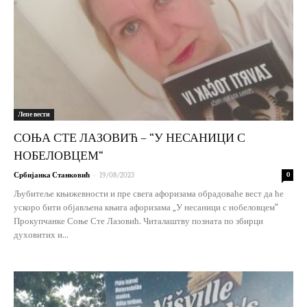
Лепе вести
СОЊА СТЕ ЛАЗОВИЋ – “У НЕСАНИЦИ С
НОБЕЛОВЦЕМ“
-
Србијанка Станковић
19/08/2023
0
Љубитеље књижевности и пре свега афоризама обрадоваће вест да ће
ускоро бити објављена књига афоризама „У несаници с нобеловцем“
Прокупчанке Соње Сте Лазовић. Читалаштву позната по збирци
духовитих и...