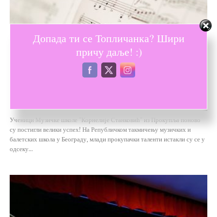
Допада ти се Топличанка? Шири
причу даље! :)
Лепе вести
ПРЕКО 20 НАГРАДА ЗА УЧЕНИКЕ МУЗИЧКЕ
ШКОЛЕ
-
Кристина Милошевић
08/04/2023
0
Ученици Музичке школе "Корнелије Станковић" из Прокупља поново
су постигли велики успех! На Републичком такмичењу музичких и
балетских школа у Београду, млади прокупачки таленти истакли су се у
одсеку...