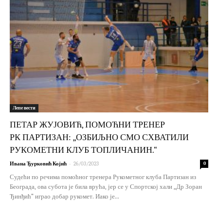
Лепе вести
ПЕТАР ЖУЈОВИЋ, ПОМОЋНИ ТРЕНЕР
РК ПАРТИЗАН: „ОЗБИЉНО СМО СХВАТИЛИ
РУКОМЕТНИ КЛУБ ТОПЛИЧАНИН.“
-
Ивана Ђурковић Којић
26/03/2023
0
Судећи по речима помоћног тренера Рукометног клуба Партизан из
Београда, ова субота је била врућа, јер се у Спортској хали „Др Зоран
Ђинђић“ играо добар рукомет. Иако је...