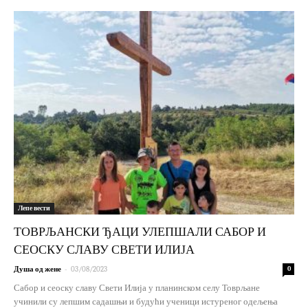
Лепе вести
ТОВРЉАНСКИ ЂАЦИ УЛЕПШАЛИ САБОР И
СЕОСКУ СЛАВУ СВЕТИ ИЛИЈА
-
Душа од жене
03/08/2023
0
Сабор и сеоску славу Свети Илија у планинском селу Товрљане
учинили су лепшим садашњи и будући ученици истуреног одељења