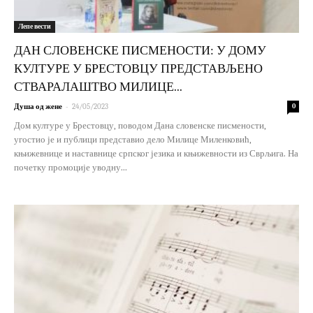
Лепе вести
ДАН СЛОВЕНСКЕ ПИСМЕНОСТИ: У ДОМУ
КУЛТУРЕ У БРЕСТОВЦУ ПРЕДСТАВЉЕНО
СТВАРАЛАШТВО МИЛИЦЕ...
-
Душа од жене
24/05/2023
0
Дом културе у Брестовцу, поводом Дана словенске писмености,
угостио је и публици представио дело Милице Миленковић,
књижевнице и наставнице српског језика и књижевности из Сврљига. На
почетку промоције уводну...