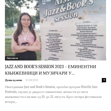
Лепе вести
JAZZ AND BOOK’S SESSION 2023 – ЕМИНЕНТНИ
КЊИЖЕВНИЦИ И МУЗИЧАРИ У...
-
Душа од жене
15/08/2023
0
Овогодишњи Jazz and Book's Session, пратећи програм Nisville Jazz
Festivala, окупио је двадесет еминентних личности из света
књижевности и музике од 10. до 13. августа. Кроз четири фестивалске
вечери,...