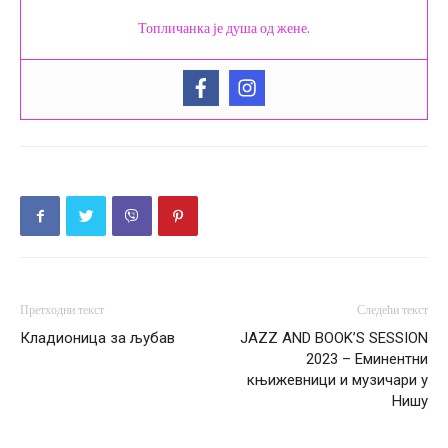
Топличанка је душа од жене.
Претходни текст
Следећи текст
Кладионица за љубав
JAZZ AND BOOK’S SESSION
2023 – Еминентни
књижевници и музичари у
Нишу