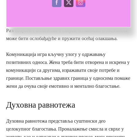
Позитивни међуљудски односи имају снажан утицај на
емоционално здравље. Присуство подржавајуће породице
и пријатеља пружа осећај повезаности и сигурности.
Разговарати с вољенима о својим осећањима и изазовима
може бити ослобађајуће и пружити осећај олакшања.
Комуникација игра кључну улогу у одржавању
позитивних односа. Жена треба бити отворена и искрена у
комуникацији са другима, изражавати своје потребе и
границе. Постављање здравих граница у односима помаже
жени да очува своје емотивно и ментално благостање.
Духовна равнотежа
Духовна равнотежа представља суштински део
целокупног благостања. Проналажење смисла и сврхе у