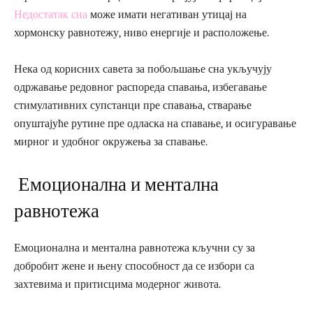
Недостатак сна
може имати негативан утицај на
хормонску равнотежу, ниво енергије и расположење.
Нека од корисних савета за побољшање сна укључују
одржавање редовног распореда спавања, избегавање
стимулативних супстанци пре спавања, стварање
опуштајуће рутине пре одласка на спавање, и осигуравање
мирног и удобног окружења за спавање.
Емоционална и ментална
равнотежа
Емоционална и ментална равнотежа кључни су за
добробит жене и њену способност да се избори са
захтевима и притисцима модерног живота.