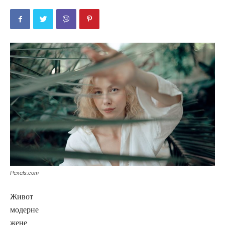
Pexels.com
Живот
модерне
жене