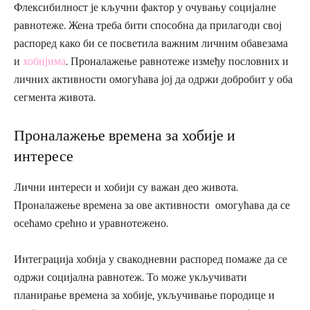
Флексибилност је кључни фактор у очувању социјалне
равнотеже. Жена треба бити способна да прилагоди свој
распоред како би се посветила важним личним обавезама
и
хобијима
. Проналажење равнотеже између пословних и
личних активности омогућава јој да одржи добробит у оба
сегмента живота.
Проналажење времена за хобије и
интересе
Лични интереси и хобији су важан део живота.
Проналажење времена за ове активности омогућава да се
осећамо срећно и уравнотежено.
Интеграција хобија у свакодневни распоред помаже да се
одржи социјална равнотеж. То може укључивати
планирање времена за хобије, укључивање породице и