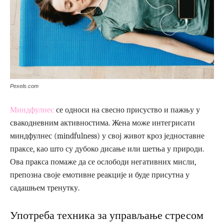
Pexels.com
Миндфулнес
се односи на свесно присуство и пажњу у
свакодневним активностима. Жена може интегрисати
миндфулнес (mindfulness) у свој живот кроз једноставне
праксе, као што су дубоко дисање или шетња у природи.
Ова пракса помаже да се ослободи негативних мисли,
препозна своје емотивне реакције и буде присутна у
садашњем тренутку.
Употреба техника за управљање стресом