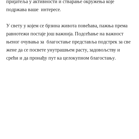
пријатеља у активности и стварање окружења које
подржава ваше интересе.
У свету у којем се брзина живота повећава, пажња према
равнотежи постаје још важнија. Подсећање на важност
њеног очувања за благостање представља подстрек за све
жене да се посвете унутрашњем расту, задовољству и
срећи и да пронађу пут ка целокупном благостању.