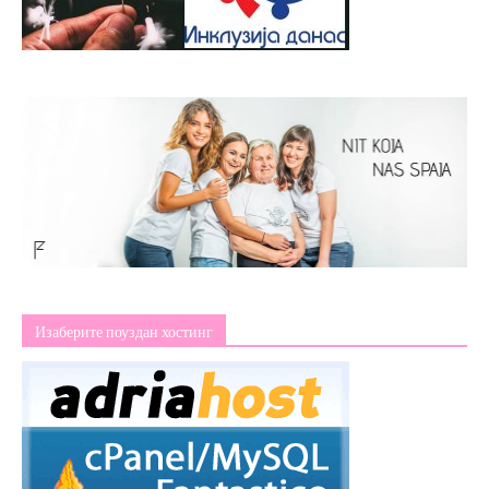
Изаберите поуздан хостинг