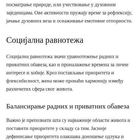
посматрање природе, или учествовање у духовним
заједницама. Ове активности пружају време за рефлексију,
јачање духовних веза и оснаживање емотивне отпорности.
Социјална равнотежа
Социјална равнотежа значи уравнотежење радних и
приватних обавеза, као и проналажење времена за личне
интересе и хобије. Кроз постављање приоритета и
флексибилност, жена може пронаћи хармонију између
различитих сфера свог живота.
Балансирање радних и приватних обавеза
Важно је препознати шта су најважније области живота и
поставити приоритете у складу са тим. Јасније
дефинисање приоритета олакшава доношење одлука и