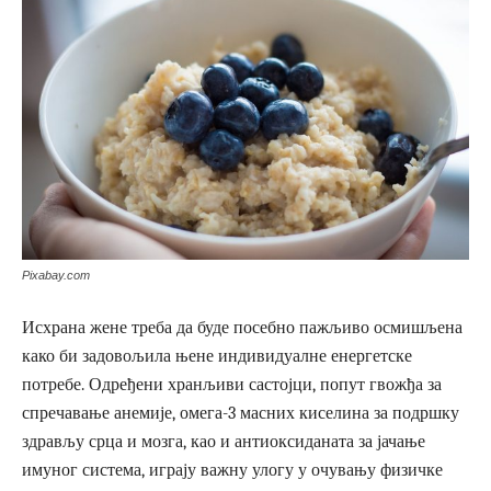
Pixabay.com
Исхрана жене треба да буде посебно пажљиво осмишљена
како би задовољила њене индивидуалне енергетске
потребе. Одређени хранљиви састојци, попут гвожђа за
спречавање анемије, омега-3 масних киселина за подршку
здрављу срца и мозга, као и антиоксиданата за јачање
имуног система, играју важну улогу у очувању физичке