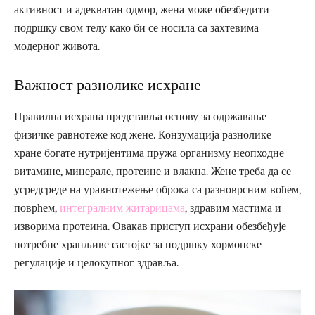
активност и адекватан одмор, жена може обезбедити
подршку свом телу како би се носила са захтевима
модерног живота.
Важност разнолике исхране
Правилна исхрана представља основу за одржавање
физичке равнотеже код жене. Конзумација разнолике
хране богате нутријентима пружа организму неопходне
витамине, минерале, протеине и влакна. Жене треба да се
усредсреде на уравнотежење оброка са разноврсним воћем,
поврћем,
интегралним житарицама
, здравим мастима и
изворима протеина. Овакав приступ исхрани обезбеђује
потребне хранљиве састојке за подршку хормонске
регулације и целокупног здравља.