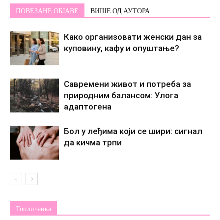
ПОВЕЗАНЕ ОБЈАВЕ
ВИШЕ ОД АУТОРА
Како организовати женски дан за
куповину, кафу и опуштање?
Савремени живот и потреба за
природним балансом: Улога
адаптогена
Бол у леђима који се шири: сигнал
да кичма трпи
Топличанка