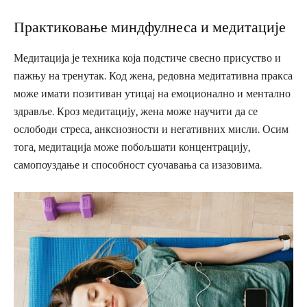
Практиковање миндфулнеса и медитације
Медитација је техника која подстиче свесно присуство и
пажњу на тренутак. Код жена, редовна медитативна пракса
може имати позитиван утицај на емоционално и ментално
здравље. Кроз медитацију, жена може научити да се
ослободи стреса, анксиозности и негативних мисли. Осим
тога, медитација може побољшати концентрацију,
самопоуздање и способност суочавања са изазовима.