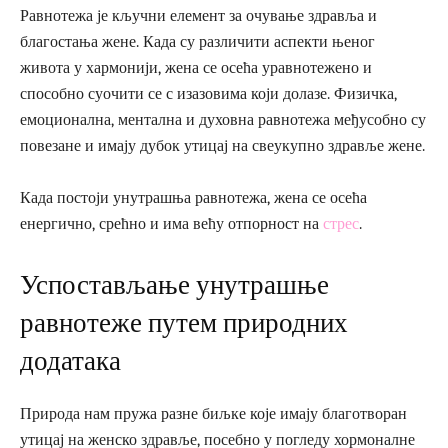
Равнотежа је кључни елемент за очување здравља и
благостања жене. Када су различити аспекти њеног
живота у хармонији, жена се осећа уравнотежено и
способно суочити се с изазовима који долазе. Физичка,
емоционална, ментална и духовна равнотежа међусобно су
повезане и имају дубок утицај на свеукупно здравље жене.
Када постоји унутрашња равнотежа, жена се осећа
енергично, срећно и има већу отпорност на
стрес
.
Успостављање унутрашње
равнотеже путем природних
додатака
Природа нам пружа разне биљке које имају благотворан
утицај на женско здравље, посебно у погледу хормоналне