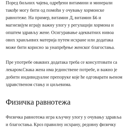
Поред биљних чајева, одређени витамини и минерали
такође могу бити од помоћи у очувању хормонске
равнотеже. На пример, витамин Д, витамин Б6 и
магнезијум играју важну улогу у регулацији хормона и
општем здрављу жене. Осигуравање адекватних нивоа
ових хранљивих материја путем исхране или додатака
може бити корисно за унапређење женског благостања.
Пре употребе оваквих додатака треба се консултовати са
лекаром.Свака жена има јединствене потребе, и важно је
добити индивидуалне препоруке које ће одговарати њеном
здравственом стању и циљевима.
Физичка равнотежа
Физичка равнотежа игра кључну улогу у очувању здравља
и благостања. Кроз правилну исхрану, редовну физичку