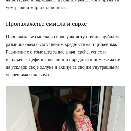
животу, као и одржавање духовне праксе, могу пружити
унутрашњи мир и стабилност.
Проналажење смисла и сврхе
Проналажење смисла и сврхе у животу почиње дубљим
размишљањем о сопственим вредностима и циљевима.
Размислите о томе шта за вас значи срећа, успех и
испуњење. Дефинисање личних вредности помаже жени
да усклади своје одлуке и акције са својим унутрашњим
уверењима и жељама.