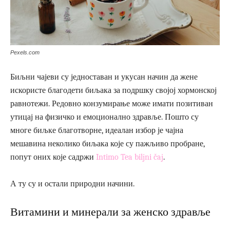
Pexels.com
Биљни чајеви су једноставан и укусан начин да жене
искористе благодети биљака за подршку својој хормонској
равнотежи. Редовно конзумирање може имати позитиван
утицај на физичко и емоционално здравље. Пошто су
многе биљке благотворне, идеалан избор је чајна
мешавина неколико биљака које су пажљиво пробране,
попут оних које садржи
Intimo Tea biljni čaj
.
А ту су и остали природни начини.
Витамини и минерали за женско здравље