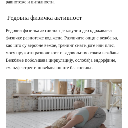
равнотеже и виталности.
Редовна физичка активност
Редовна физичка активност је кључни део одржавања
физичке равнотеже код жене. Различите опције вежбања,
као што су аеробне вежбе, тренинг снаге, јоге или плес,
могу пружити разноликост и задовољство током вежбања.
Вежбање побољшава циркулацију, ослобађа ендорфине,
смањује стрес и повећава опште благостање.