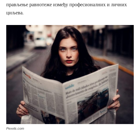
прављење равнотеже између професионалних и личних
циљева.
Pexels.com