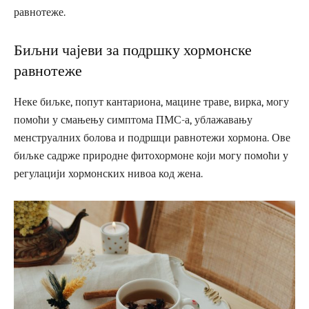
равнотеже.
Биљни чајеви за подршку хормонске
равнотеже
Неке биљке, попут кантариона, мацине траве, вирка, могу
помоћи у смањењу симптома ПМС-а, ублажавању
менструалних болова и подршци равнотежи хормона. Ове
биљке садрже природне фитохормоне који могу помоћи у
регулацији хормонских нивоа код жена.