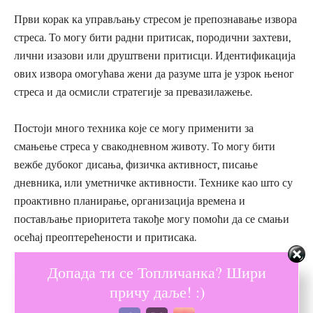
Први корак ка управљању стресом је препознавање извора
стреса. То могу бити радни притисак, породични захтеви,
лични изазови или друштвени притисци. Идентификација
ових извора омогућава жени да разуме шта је узрок њеног
стреса и да осмисли стратегије за превазилажење.
Постоји много техника које се могу применити за
смањење стреса у свакодневном животу. То могу бити
вежбе дубоког дисања, физичка активност, писање
дневника, или уметничке активности. Технике као што су
проактивно планирање, организација времена и
постављање приоритета такође могу помоћи да се смањи
осећај преоптерећености и притисака.
Допада ти се Топличанка? Шири
Одржавање позитивних међуљудских
причу даље! :)
односа