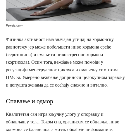
Pexels.com
Физичка активност има значајан утицај на хормонску
равнотежу јер може побољшати ниво хормона среће
(серотонина) и смањити ниво стресног хормона
(кортизола). Осим тога, вежбање може помоћи у
регулацији менструалног циклуса и смањењу симптома
ПМС-а. Умерено вежбање доприноси целокупном здрављу
и допушта женама да се осећају снажно и витално.
Спавање и одмор
Квалитетан сан игра кључну улогу у опоравку и
обнављању тела. Током сна, организам се обнавља, ниво
хормона се балансира, а мозак обрађује информације.