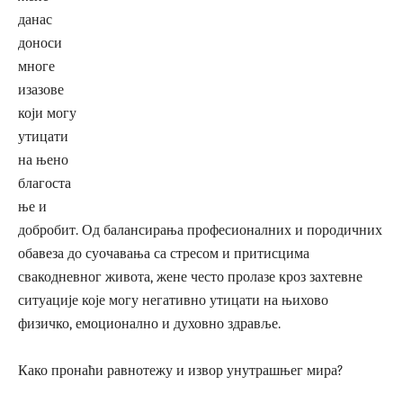
данас
доноси
многе
изазове
који могу
утицати
на њено
благоста
ње и
добробит. Од балансирања професионалних и породичних
обавеза до суочавања са стресом и притисцима
свакодневног живота, жене често пролазе кроз захтевне
ситуације које могу негативно утицати на њихово
физичко, емоционално и духовно здравље.
Како пронаћи равнотежу и извор унутрашњег мира?