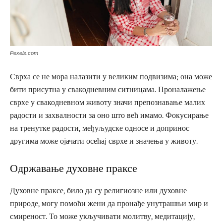
Pexels.com
Сврха се не мора налазити у великим подвизима; она може
бити присутна у свакодневним ситницама. Проналажење
сврхе у свакодневном животу значи препознавање малих
радости и захвалности за оно што већ имамо. Фокусирање
на тренутке радости, међуљудске односе и допринос
другима може ојачати осећај сврхе и значења у животу.
Одржавање духовне праксе
Духовне праксе, било да су религиозне или духовне
природе, могу помоћи жени да пронађе унутрашњи мир и
смиреност. То може укључивати молитву, медитацију,